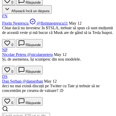
0
Răspunde
Afișează încă un răspuns
FN
Florin Negrescu
@florinnegrescu11
May 12
Chiar dacă nu investesc în
$TSLA
, trebuie să spun că sunt mulțumit
de această veste și mă bucur că Musk are de gând să ia Tesla înapoi.
0
Răspunde
NP
Nicolae Peteru
@nicolaepeteru
May 12
Și, de asemenea, își scumpesc din nou modelele.
0
Răspunde
DS
Dan Șerban
@danserban
May 12
deci nu mai există discuții pe Twitter cu Tate și trebuie să ne
concentrăm pe crearea de valoare? :D
0
Răspunde