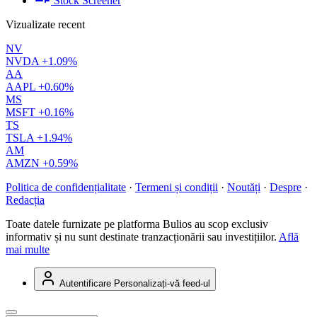
Stock Screener
Vizualizate recent
NV
NVDA
+1.09%
AA
AAPL
+0.60%
MS
MSFT
+0.16%
TS
TSLA
+1.94%
AM
AMZN
+0.59%
Politica de confidențialitate
·
Termeni și condiții
·
Noutăți
·
Despre
·
Redacția
Toate datele furnizate pe platforma Bulios au scop exclusiv
informativ și nu sunt destinate tranzacționării sau investițiilor.
Află
mai multe
Autentificare
Personalizați-vă feed-ul