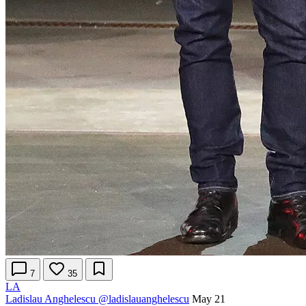
7
35
LA
Ladislau Anghelescu
@ladislauanghelescu
May 21