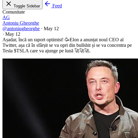
Feed
Toggle Sidebar
Comunitate
AG
Antoniu Gheorghe
@antoniugheorghe
·
May 12
·
May 12
Așadar, încă un raport optimist! 🥳Elon a anunțat noul CEO al
Twitter, așa că în sfârșit se va opri din bullshit și se va concentra pe
Tesla
$TSLA
care va ajunge pe lună 🚀🚀🚀.