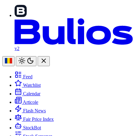
v2
Feed
Watchlist
Calendar
Articole
Flash News
Fair Price Index
StockBot