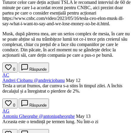
Tuturor celor care dețin acțiuni TSLA le recomand interviul de 60 de
minute pe care l-a acordat recent pentru CNBC, aici prezint doar
partea pe care o consider esențială pentru acționari
https://www.cnbc.com/video/2023/05/16/tesla-ceo-elon-musk-ill-
say-what-i-want-to-say-and-we-lose-money-so-be-it.html.
Musk, după părerea mea, are un serios complex de mesia, în care nu
se poate abține să nu trâmbițeze lumii tot ce-i trece prin creierul său
complexat, chiar cu prețul de a face rău companiilor pe care le
conduce. Din păcate, în acel moment nu se gândește deloc la
acționarii săi, care dețin compania pe care a pus-o pe bursă.
0
Răspunde
AC
Andrei Ciobanu
@andreiciobanu
May 12
Tesla a urcat frumos, dar cumva s-a stins în timpul zilei. A închis
decalajul și a înregistrat o pierdere de 2%.
0
Răspunde
AG
Antoniu Gheorghe
@antoniugheorghe
May 13
Aceasta este o tendință pe termen lung. Nu într-o zi