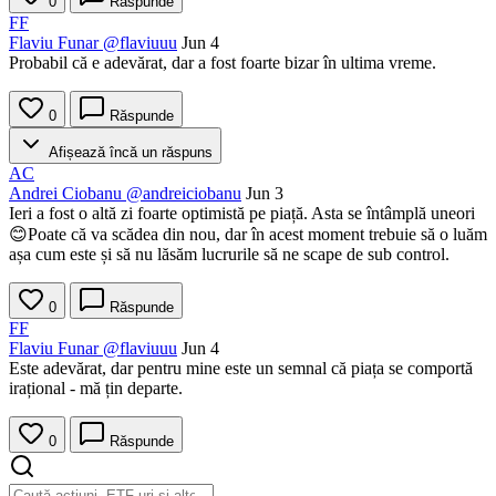
0
Răspunde
FF
Flaviu Funar
@flaviuuu
Jun 4
Probabil că e adevărat, dar a fost foarte bizar în ultima vreme.
0
Răspunde
Afișează încă un răspuns
AC
Andrei Ciobanu
@andreiciobanu
Jun 3
Ieri a fost o altă zi foarte optimistă pe piață. Asta se întâmplă uneori
😊Poate că va scădea din nou, dar în acest moment trebuie să o luăm
așa cum este și să nu lăsăm lucrurile să ne scape de sub control.
0
Răspunde
FF
Flaviu Funar
@flaviuuu
Jun 4
Este adevărat, dar pentru mine este un semnal că piața se comportă
irațional - mă țin departe.
0
Răspunde