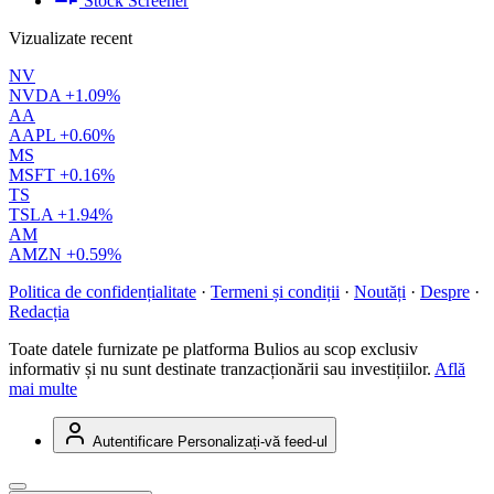
Stock Screener
Vizualizate recent
NV
NVDA
+1.09%
AA
AAPL
+0.60%
MS
MSFT
+0.16%
TS
TSLA
+1.94%
AM
AMZN
+0.59%
Politica de confidențialitate
·
Termeni și condiții
·
Noutăți
·
Despre
·
Redacția
Toate datele furnizate pe platforma Bulios au scop exclusiv
informativ și nu sunt destinate tranzacționării sau investițiilor.
Află
mai multe
Autentificare
Personalizați-vă feed-ul