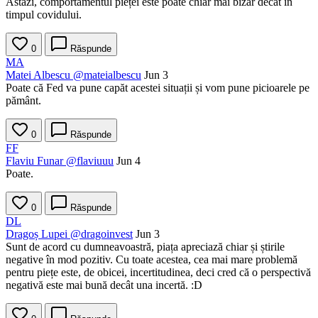
Astăzi, comportamentul pieței este poate chiar mai bizar decât în
timpul covidului.
0
Răspunde
MA
Matei Albescu
@mateialbescu
Jun 3
Poate că Fed va pune capăt acestei situații și vom pune picioarele pe
pământ.
0
Răspunde
FF
Flaviu Funar
@flaviuuu
Jun 4
Poate.
0
Răspunde
DL
Dragoș Lupei
@dragoinvest
Jun 3
Sunt de acord cu dumneavoastră, piața apreciază chiar și știrile
negative în mod pozitiv. Cu toate acestea, cea mai mare problemă
pentru piețe este, de obicei, incertitudinea, deci cred că o perspectivă
negativă este mai bună decât una incertă. :D