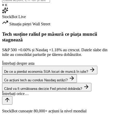
⌘
K
StockBot
Live
Situația pieței
Wall Street
Tech susține raliul pe măsură ce piața muncii
stagnează
S&P 500
+0.60%
și Nasdaq
+1.18%
au crescut. Datele slabe din
iulie au consolidat pariurile pe tăierea dobânzilor.
Întrebați despre asta
De ce a pierdut economia SUA locuri de muncă în iulie?
Ce acțiuni tech au condus Nasdaq astăzi?
Când va fi următoarea decizie Fed privind dobânda?
StockBot cunoaște 80,000+ acțiuni la nivel mondial