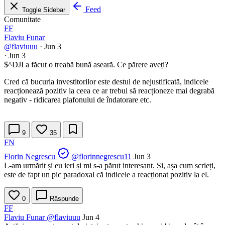
Feed
Toggle Sidebar
Comunitate
FF
Flaviu Funar
@flaviuuu
·
Jun 3
·
Jun 3
$^DJI
a făcut o treabă bună aseară. Ce părere aveți?
Cred că bucuria investitorilor este destul de nejustificată, indicele
reacționează pozitiv la ceea ce ar trebui să reacționeze mai degrabă
negativ - ridicarea plafonului de îndatorare etc.
9
35
FN
Florin Negrescu
@florinnegrescu11
Jun 3
L-am urmărit și eu ieri și mi s-a părut interesant. Și, așa cum scrieți,
este de fapt un pic paradoxal că indicele a reacționat pozitiv la el.
0
Răspunde
FF
Flaviu Funar
@flaviuuu
Jun 4