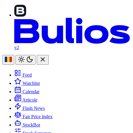
v2
Feed
Watchlist
Calendar
Articole
Flash News
Fair Price Index
StockBot