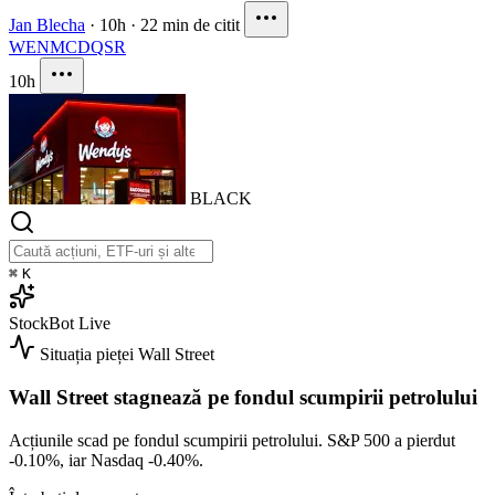
Jan Blecha
·
10h
·
22 min de citit
WEN
MCD
QSR
10h
BLACK
⌘
K
StockBot
Live
Situația pieței
Wall Street
Wall Street stagnează pe fondul scumpirii petrolului
Acțiunile scad pe fondul scumpirii petrolului. S&P 500 a pierdut
-0.10%
, iar Nasdaq
-0.40%
.