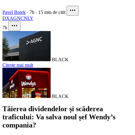
Pavel Botek
·
7h
·
15 min de citit
DX
AGNC
NLY
7h
BLACK
Citește mai mult
BLACK
Tăierea dividendelor și scăderea
traficului: Va salva noul șef Wendy’s
compania?