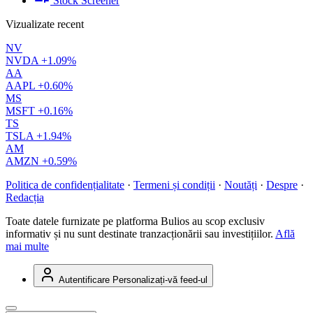
Stock Screener
Vizualizate recent
NV
NVDA
+1.09%
AA
AAPL
+0.60%
MS
MSFT
+0.16%
TS
TSLA
+1.94%
AM
AMZN
+0.59%
Politica de confidențialitate
·
Termeni și condiții
·
Noutăți
·
Despre
·
Redacția
Toate datele furnizate pe platforma Bulios au scop exclusiv
informativ și nu sunt destinate tranzacționării sau investițiilor.
Află
mai multe
Autentificare
Personalizați-vă feed-ul