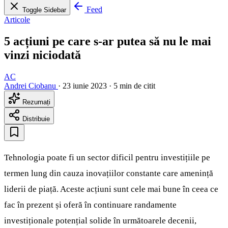
Feed
Toggle Sidebar
Articole
5 acțiuni pe care s-ar putea să nu le mai
vinzi niciodată
AC
Andrei Ciobanu
·
23 iunie 2023
·
5 min de citit
Rezumați
Distribuie
Tehnologia poate fi un sector dificil pentru investițiile pe
termen lung din cauza inovațiilor constante care amenință
liderii de piață. Aceste acțiuni sunt cele mai bune în ceea ce
fac în prezent și oferă în continuare randamente
investiționale potențial solide în următoarele decenii,