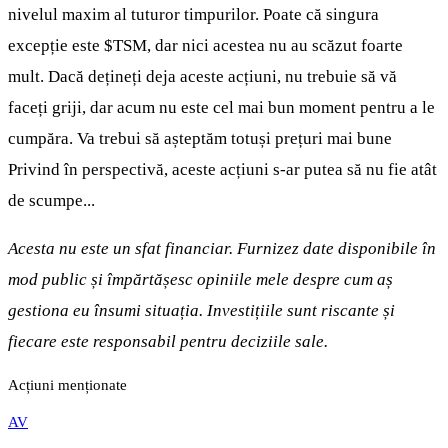
nivelul maxim al tuturor timpurilor. Poate că singura
excepție este
$TSM
, dar nici acestea nu au scăzut foarte
mult. Dacă dețineți deja aceste acțiuni, nu trebuie să vă
faceți griji, dar acum nu este cel mai bun moment pentru a le
cumpăra. Va trebui să așteptăm totuși prețuri mai bune
Privind în perspectivă, aceste acțiuni s-ar putea să nu fie atât
de scumpe...
Acesta nu este un sfat financiar. Furnizez date disponibile în
mod public și împărtășesc opiniile mele despre cum aș
gestiona eu însumi situația. Investițiile sunt riscante și
fiecare este responsabil pentru deciziile sale.
Acțiuni menționate
AV