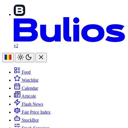
v2
Feed
Watchlist
Calendar
Articole
Flash News
Fair Price Index
StockBot