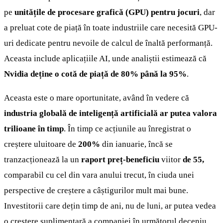
pe
unitățile de procesare grafică (GPU) pentru jocuri
, dar
a preluat cote de piață în toate industriile care necesită GPU-
uri dedicate pentru nevoile de calcul de înaltă performanță.
Aceasta include aplicațiile AI, unde analiștii estimează că
Nvidia deține o cotă de piață de 80% până la 95%
.
Aceasta este o mare oportunitate, având în vedere că
industria globală de inteligență artificială ar putea valora
trilioane în timp
. În timp ce acțiunile au înregistrat o
creștere uluitoare de
200%
din ianuarie, încă se
tranzacționează la un
raport preț-beneficiu
viitor
de 55,
comparabil cu cel din vara anului trecut, în ciuda unei
perspective de creștere a câștigurilor mult mai bune.
Investitorii care dețin timp de ani, nu de luni, ar putea vedea
o creștere suplimentară a companiei în următorul deceniu.