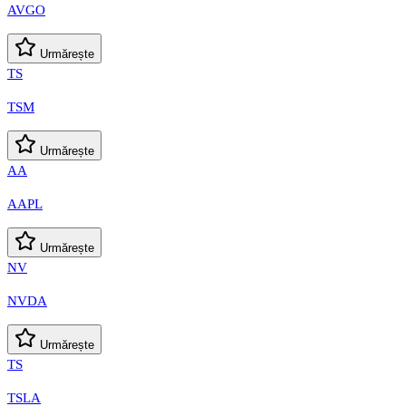
AVGO
Urmărește
TS
TSM
Urmărește
AA
AAPL
Urmărește
NV
NVDA
Urmărește
TS
TSLA