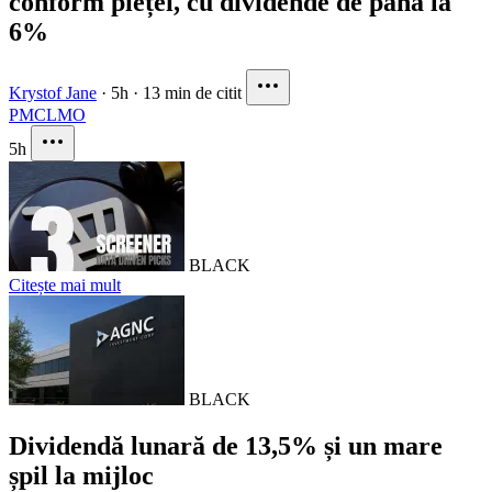
conform pieței, cu dividende de până la
6%
Krystof Jane
·
5h
·
13 min de citit
PM
CL
MO
5h
BLACK
Citește mai mult
BLACK
Dividendă lunară de 13,5% și un mare
șpil la mijloc