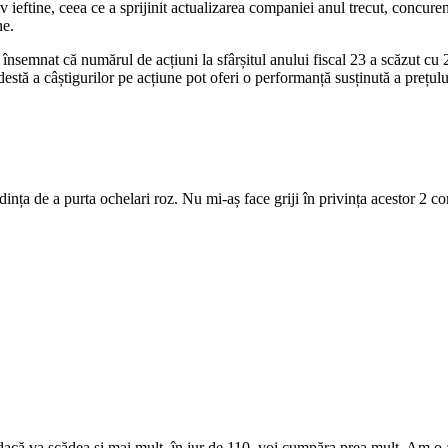
 ieftine, ceea ce a sprijinit actualizarea companiei anul trecut, concuren
ne.
semnat că numărul de acțiuni la sfârșitul anului fiscal 23 a scăzut cu 2,
destă a câștigurilor pe acțiune pot oferi o performanță susținută a prețu
dința de a purta ochelari roz. Nu mi-aș face griji în privința acestor 2 co
acă va scădea și mai mult, în jur de 110, voi cumpăra prea mult. Am o a