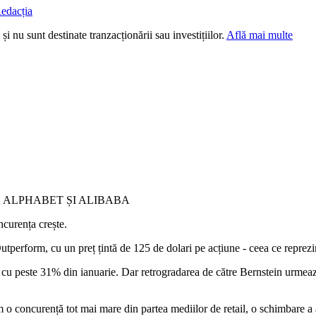
edacția
i nu sunt destinate tranzacționării sau investițiilor.
Află mai multe
 ALPHABET ȘI ALIBABA
curența crește.
utperform, cu un preț țintă de 125 de dolari pe acțiune - ceea ce reprez
le cu peste 31% din ianuarie. Dar retrogradarea de către Bernstein urmează
dem o concurență tot mai mare din partea mediilor de retail, o schimbare 