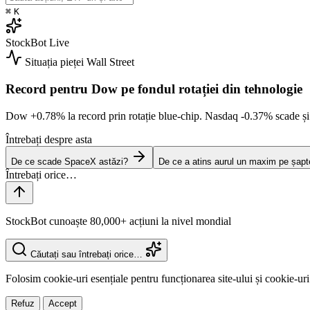
⌘
K
StockBot
Live
Situația pieței
Wall Street
Record pentru Dow pe fondul rotației din tehnologie
Dow
+0.78%
la record prin rotație blue-chip. Nasdaq
-0.37%
scade ș
Întrebați despre asta
De ce scade SpaceX astăzi?
De ce a atins aurul un maxim pe șap
StockBot cunoaște 80,000+ acțiuni la nivel mondial
Căutați sau întrebați orice…
Folosim cookie-uri esențiale pentru funcționarea site-ului și cookie-uri
Refuz
Accept