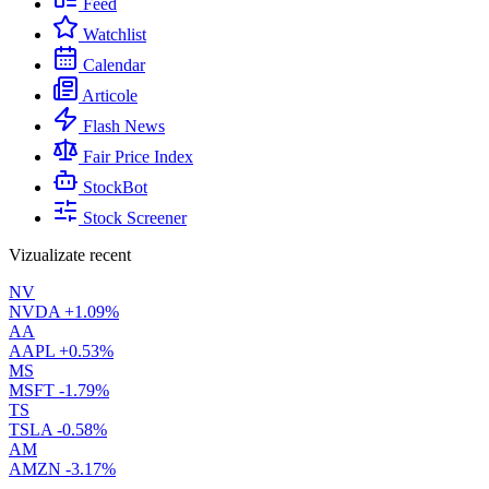
Feed
Watchlist
Calendar
Articole
Flash News
Fair Price Index
StockBot
Stock Screener
Vizualizate recent
NV
NVDA
+1.09%
AA
AAPL
+0.53%
MS
MSFT
-1.79%
TS
TSLA
-0.58%
AM
AMZN
-3.17%