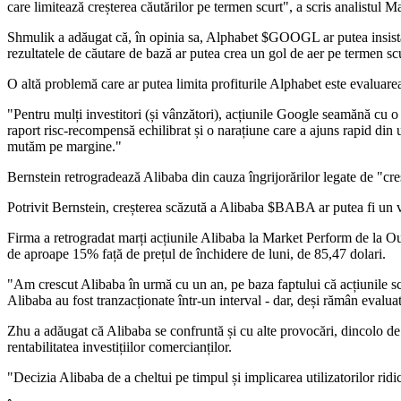
care limitează creșterea căutărilor pe termen scurt", a scris analistul 
Shmulik a adăugat că, în opinia sa, Alphabet
$GOOGL
ar putea insis
rezultatele de căutare de bază ar putea crea un gol de aer pe termen scur
O altă problemă care ar putea limita profiturile Alphabet este evaluarea
"Pentru mulți investitori (și vânzători), acțiunile Google seamănă cu o
raport risc-recompensă echilibrat și o narațiune care a ajuns rapid d
mutăm pe margine."
Bernstein retrogradează Alibaba din cauza îngrijorărilor legate de "cre
Potrivit Bernstein, creșterea scăzută a Alibaba
$BABA
ar putea fi un 
Firma a retrogradat marți acțiunile Alibaba la Market Perform de la Ou
de aproape 15% față de prețul de închidere de luni, de 85,47 dolari.
"Am crescut Alibaba în urmă cu un an, pe baza faptului că acțiunile sco
Alibaba au fost tranzacționate într-un interval - dar, deși rămân evalu
Zhu a adăugat că Alibaba se confruntă și cu alte provocări, dincolo de a
rentabilitatea investițiilor comercianților.
"Decizia Alibaba de a cheltui pe timpul și implicarea utilizatorilor ri