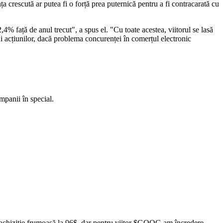
ța crescută ar putea fi o forță prea puternică pentru a fi contracarată cu
4% față de anul trecut", a spus el. "Cu toate acestea, viitorul se lasă
lui acțiunilor, dacă problema concurenței în comerțul electronic
mpanii în special.
chiziție frumoasă la 96$, dar pentru viitor
$GOOG
am încredere.