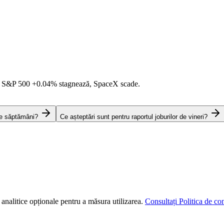
i S&P 500
+0.04%
stagnează, SpaceX scade.
te săptămâni?
Ce așteptări sunt pentru raportul joburilor de vineri?
 analitice opționale pentru a măsura utilizarea.
Consultați Politica de con