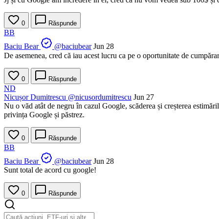
0
Răspunde
BB
Baciu Bear
@baciubear
Jun 28
De asemenea, cred că iau acest lucru ca pe o oportunitate de cumpăra
0
Răspunde
ND
Nicușor Dumitrescu
@nicusordumitrescu
Jun 27
Nu o văd atât de negru în cazul Google, scăderea și creșterea estimăril
privința Google și păstrez.
0
Răspunde
BB
Baciu Bear
@baciubear
Jun 28
Sunt total de acord cu google!
0
Răspunde