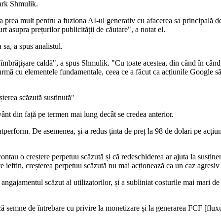
Mark Shmulik.
ta prea mult pentru a fuziona AI-ul generativ cu afacerea sa principală d
t asupra prețurilor publicității de căutare", a notat el.
 sa, a spus analistul.
 îmbrățișare caldă", a spus Shmulik. "Cu toate acestea, din când în când,
in urmă cu elementele fundamentale, ceea ce a făcut ca acțiunile Google 
șterea scăzută susținută"
vânt din față pe termen mai lung decât se credea anterior.
tperform. De asemenea, și-a redus ținta de preț la 98 de dolari pe acțiu
ntau o creștere perpetuu scăzută și că redeschiderea ar ajuta la susținer
ate ieftin, creșterea perpetuu scăzută nu mai acționează ca un caz agresiv
ngajamentul scăzut al utilizatorilor, și a subliniat costurile mai mari d
dică semne de întrebare cu privire la monetizare și la generarea FCF [flu