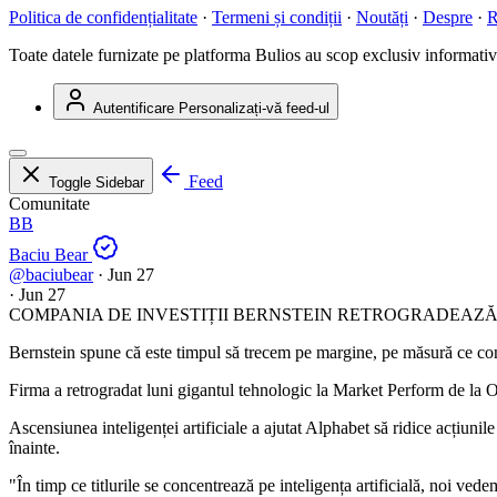
Politica de confidențialitate
·
Termeni și condiții
·
Noutăți
·
Despre
·
R
Toate datele furnizate pe platforma Bulios au scop exclusiv informativ ș
Autentificare
Personalizați-vă feed-ul
Feed
Toggle Sidebar
Comunitate
BB
Baciu Bear
@baciubear
·
Jun 27
·
Jun 27
COMPANIA DE INVESTIȚII BERNSTEIN RETROGRADEAZĂ
Bernstein spune că este timpul să trecem pe margine, pe măsură ce con
Firma a retrogradat luni gigantul tehnologic la Market Perform de la O
Ascensiunea inteligenței artificiale a ajutat Alphabet să ridice acțiuni
înainte.
"În timp ce titlurile se concentrează pe inteligența artificială, noi ve