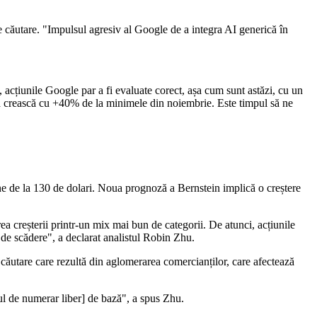
e căutare. "Impulsul agresiv al Google de a integra AI generică în
 acțiunile Google par a fi evaluate corect, așa cum sunt astăzi, cu un
să crească cu +40% de la minimele din noiembrie. Este timpul să ne
ne de la 130 de dolari. Noua prognoză a Bernstein implică o creștere
ea creșterii printr-un mix mai bun de categorii. De atunci, acțiunile
 de scădere", a declarat analistul Robin Zhu.
e căutare care rezultă din aglomerarea comercianților, care afectează
xul de numerar liber] de bază", a spus Zhu.