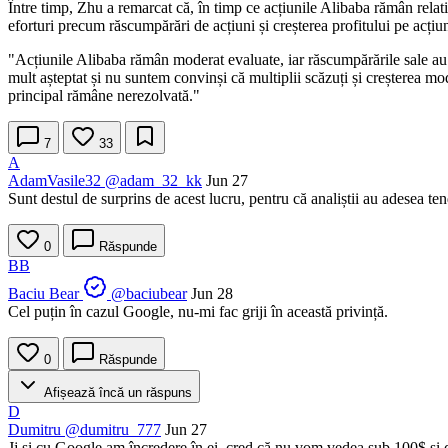
Între timp, Zhu a remarcat că, în timp ce acțiunile Alibaba rămân relativ
eforturi precum răscumpărări de acțiuni și creșterea profitului pe acțiu
"Acțiunile Alibaba rămân moderat evaluate, iar răscumpărările sale au în
mult așteptat și nu suntem convinși că multiplii scăzuți și creșterea mo
principal rămâne nerezolvată."
7
33
A
AdamVasile32
@adam_32_kk
Jun 27
Sunt destul de surprins de acest lucru, pentru că analiștii au adesea ten
0
Răspunde
BB
Baciu Bear
@baciubear
Jun 28
Cel puțin în cazul Google, nu-mi fac griji în această privință.
0
Răspunde
Afișează încă un răspuns
D
Dumitru
@dumitru_777
Jun 27
Jj și cu Google am încredere în ei, cred că nu vom vedea sub 100$ și d