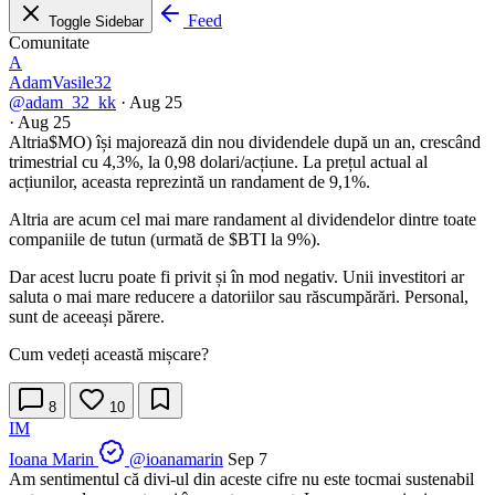
Feed
Toggle Sidebar
Comunitate
A
AdamVasile32
@adam_32_kk
·
Aug 25
·
Aug 25
Altria
$MO
) își majorează din nou dividendele după un an, crescând
trimestrial cu 4,3%, la 0,98 dolari/acțiune. La prețul actual al
acțiunilor, aceasta reprezintă un randament de 9,1%.
Altria are acum cel mai mare randament al dividendelor dintre toate
companiile de tutun (urmată de
$BTI
la 9%).
Dar acest lucru poate fi privit și în mod negativ. Unii investitori ar
saluta o mai mare reducere a datoriilor sau răscumpărări. Personal,
sunt de aceeași părere.
Cum vedeți această mișcare?
8
10
IM
Ioana Marin
@ioanamarin
Sep 7
Am sentimentul că divi-ul din aceste cifre nu este tocmai sustenabil