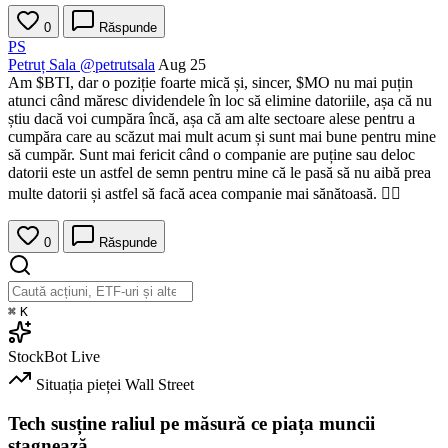
0
Răspunde
PS
Petruț Sala
@petrutsala
Aug 25
Am
$BTI
, dar o poziție foarte mică și, sincer,
$MO
nu mai puțin
atunci când măresc dividendele în loc să elimine datoriile, așa că nu
știu dacă voi cumpăra încă, așa că am alte sectoare alese pentru a
cumpăra care au scăzut mai mult acum și sunt mai bune pentru mine
să cumpăr. Sunt mai fericit când o companie are puține sau deloc
datorii este un astfel de semn pentru mine că le pasă să nu aibă prea
multe datorii și astfel să facă acea companie mai sănătoasă. 🤷‍♂️
0
Răspunde
⌘
K
StockBot
Live
Situația pieței
Wall Street
Tech susține raliul pe măsură ce piața muncii
stagnează