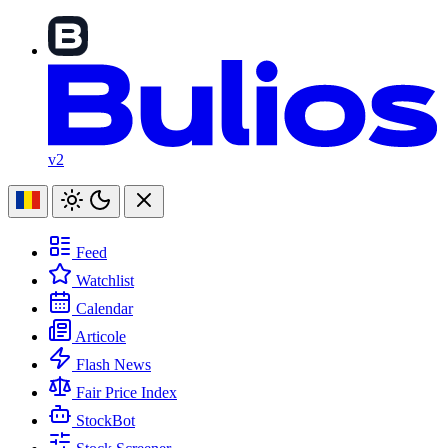
v2
Feed
Watchlist
Calendar
Articole
Flash News
Fair Price Index
StockBot