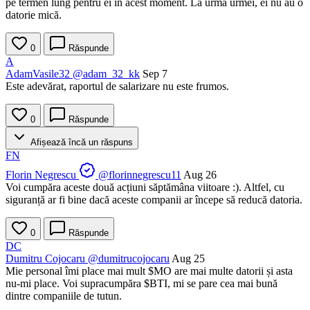
pe termen lung pentru ei în acest moment. La urma urmei, ei nu au o
datorie mică.
0
Răspunde
A
AdamVasile32
@adam_32_kk
Sep 7
Este adevărat, raportul de salarizare nu este frumos.
0
Răspunde
Afișează încă un răspuns
FN
Florin Negrescu
@florinnegrescu11
Aug 26
Voi cumpăra aceste două acțiuni săptămâna viitoare :). Altfel, cu
siguranță ar fi bine dacă aceste companii ar începe să reducă datoria.
0
Răspunde
DC
Dumitru Cojocaru
@dumitrucojocaru
Aug 25
Mie personal îmi place mai mult
$MO
are mai multe datorii și asta
nu-mi place. Voi supracumpăra
$BTI
, mi se pare cea mai bună
dintre companiile de tutun.