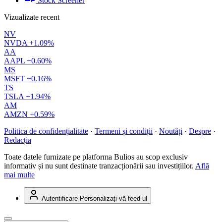
Stock Screener
Vizualizate recent
NV
NVDA
+1.09%
AA
AAPL
+0.60%
MS
MSFT
+0.16%
TS
TSLA
+1.94%
AM
AMZN
+0.59%
Politica de confidențialitate
·
Termeni și condiții
·
Noutăți
·
Despre
·
Redacția
Toate datele furnizate pe platforma Bulios au scop exclusiv
informativ și nu sunt destinate tranzacționării sau investițiilor.
Află
mai multe
Autentificare
Personalizați-vă feed-ul