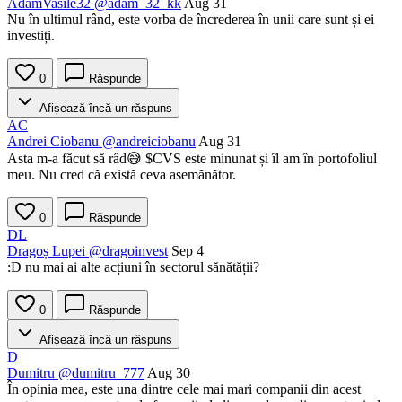
AdamVasile32
@adam_32_kk
Aug 31
Nu în ultimul rând, este vorba de încrederea în unii care sunt și ei
investiți.
0
Răspunde
Afișează încă un răspuns
AC
Andrei Ciobanu
@andreiciobanu
Aug 31
Asta m-a făcut să râd😅
$CVS
este minunat și îl am în portofoliul
meu. Nu cred că există ceva asemănător.
0
Răspunde
DL
Dragoș Lupei
@dragoinvest
Sep 4
:D nu mai ai alte acțiuni în sectorul sănătății?
0
Răspunde
Afișează încă un răspuns
D
Dumitru
@dumitru_777
Aug 30
În opinia mea, este una dintre cele mai mari companii din acest