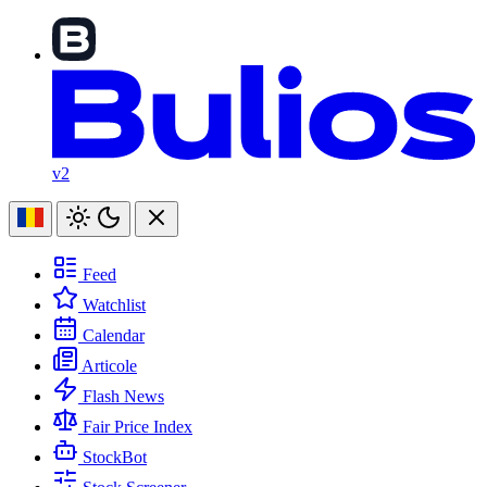
v2
Feed
Watchlist
Calendar
Articole
Flash News
Fair Price Index
StockBot