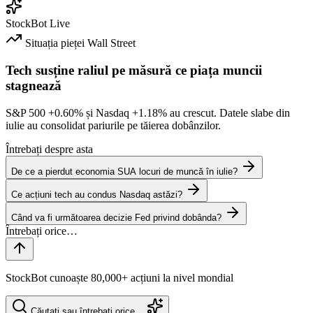
StockBot
Live
Situația pieței
Wall Street
Tech susține raliul pe măsură ce piața muncii
stagnează
S&P 500
+0.60%
și Nasdaq
+1.18%
au crescut. Datele slabe din
iulie au consolidat pariurile pe tăierea dobânzilor.
Întrebați despre asta
De ce a pierdut economia SUA locuri de muncă în iulie?
Ce acțiuni tech au condus Nasdaq astăzi?
Când va fi următoarea decizie Fed privind dobânda?
StockBot cunoaște 80,000+ acțiuni la nivel mondial
Căutați sau întrebați orice…