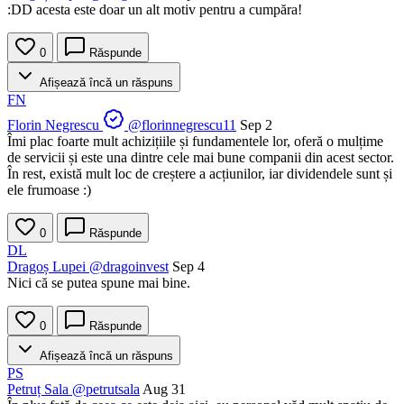
:DD acesta este doar un alt motiv pentru a cumpăra!
0
Răspunde
Afișează încă un răspuns
FN
Florin Negrescu
@florinnegrescu11
Sep 2
Îmi plac foarte mult achizițiile și fundamentele lor, oferă o mulțime
de servicii și este una dintre cele mai bune companii din acest sector.
În rest, există mult loc de creștere a acțiunilor, iar dividendele sunt și
ele frumoase :)
0
Răspunde
DL
Dragoș Lupei
@dragoinvest
Sep 4
Nici că se putea spune mai bine.
0
Răspunde
Afișează încă un răspuns
PS
Petruț Sala
@petrutsala
Aug 31