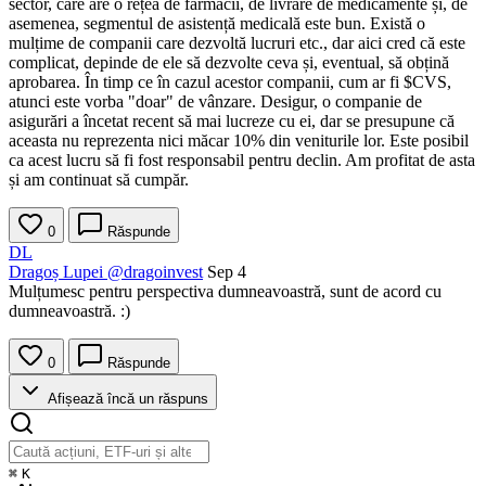
sector, care are o rețea de farmacii, de livrare de medicamente și, de
asemenea, segmentul de asistență medicală este bun. Există o
mulțime de companii care dezvoltă lucruri etc., dar aici cred că este
complicat, depinde de ele să dezvolte ceva și, eventual, să obțină
aprobarea. În timp ce în cazul acestor companii, cum ar fi
$CVS
,
atunci este vorba "doar" de vânzare. Desigur, o companie de
asigurări a încetat recent să mai lucreze cu ei, dar se presupune că
aceasta nu reprezenta nici măcar 10% din veniturile lor. Este posibil
ca acest lucru să fi fost responsabil pentru declin. Am profitat de asta
și am continuat să cumpăr.
0
Răspunde
DL
Dragoș Lupei
@dragoinvest
Sep 4
Mulțumesc pentru perspectiva dumneavoastră, sunt de acord cu
dumneavoastră. :)
0
Răspunde
Afișează încă un răspuns
⌘
K