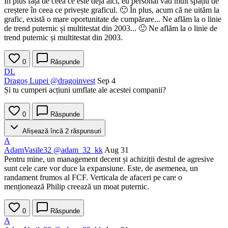
În plus față de ceea ce este deja aici, eu personal văd mult spațiu de
creștere în ceea ce privește graficul. 🙂 În plus, acum că ne uităm la
grafic, există o mare oportunitate de cumpărare... Ne aflăm la o linie
de trend puternic și multitestat din 2003... 🙂 Ne aflăm la o linie de
trend puternic și multitestat din 2003.
0
Răspunde
DL
Dragoș Lupei
@dragoinvest
Sep 4
Și tu cumperi acțiuni umflate ale acestei companii?
0
Răspunde
Afișează încă 2 răspunsuri
A
AdamVasile32
@adam_32_kk
Aug 31
Pentru mine, un management decent și achiziții destul de agresive
sunt cele care vor duce la expansiune. Este, de asemenea, un
randament frumos al FCF. Verticala de afaceri pe care o
menționează Philip creează un moat puternic.
0
Răspunde
A