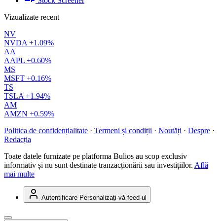
Stock Screener
Vizualizate recent
NV
NVDA
+1.09%
AA
AAPL
+0.60%
MS
MSFT
+0.16%
TS
TSLA
+1.94%
AM
AMZN
+0.59%
Politica de confidențialitate
·
Termeni și condiții
·
Noutăți
·
Despre
·
Redacția
Toate datele furnizate pe platforma Bulios au scop exclusiv
informativ și nu sunt destinate tranzacționării sau investițiilor.
Află
mai multe
Autentificare
Personalizați-vă feed-ul