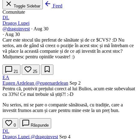
Feed
Toggle Sidebar
Comunitate
DL
Dragoș Lupei
@dragoinvest
·
Aug 30
·
Aug 30
Care este stocul tău preferat de sănătate și de ce
$CVS
? :D Nu
serios, am de gând să creez o poziție în acest stoc și mă întrebam ce
vă place la această companie și de ce ați investit în acest stoc?
Mulțumesc pentru opiniile voastre! :)
21
25
EA
Eugen Ardelean
@eugenardelean
Sep 2
Pentru că, potrivit prețului corect al lui Bulios, acum este subevaluat
cu 33%! Ce mai trebuie să știți?! :-D
Nu serios, mi se pare o companie sănătoasă, cu tradiție, care a
investit frumos acum și care pentru mine este la un preț bun.
0
Răspunde
DL
Dragoș Lupei
@dragoinvest
Sep 4