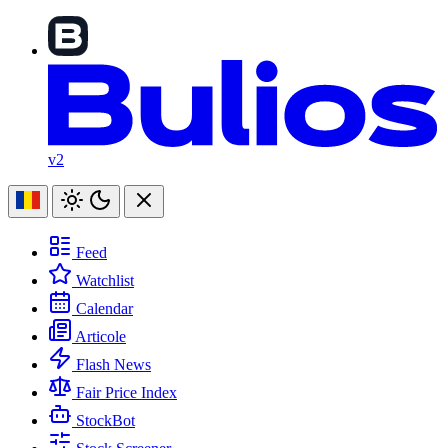
v2
Feed
Watchlist
Calendar
Articole
Flash News
Fair Price Index
StockBot