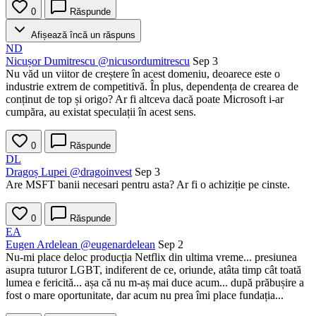
0
Răspunde
Afișează încă un răspuns
ND
Nicușor Dumitrescu
@nicusordumitrescu
Sep 3
Nu văd un viitor de creștere în acest domeniu, deoarece este o
industrie extrem de competitivă. În plus, dependența de crearea de
conținut de top și origo? Ar fi altceva dacă poate Microsoft i-ar
cumpăra, au existat speculații în acest sens.
0
Răspunde
DL
Dragoș Lupei
@dragoinvest
Sep 3
Are MSFT banii necesari pentru asta? Ar fi o achiziție pe cinste.
0
Răspunde
EA
Eugen Ardelean
@eugenardelean
Sep 2
Nu-mi place deloc producția Netflix din ultima vreme... presiunea
asupra tuturor LGBT, indiferent de ce, oriunde, atâta timp cât toată
lumea e fericită... așa că nu m-aș mai duce acum... după prăbușire a
fost o mare oportunitate, dar acum nu prea îmi place fundația...