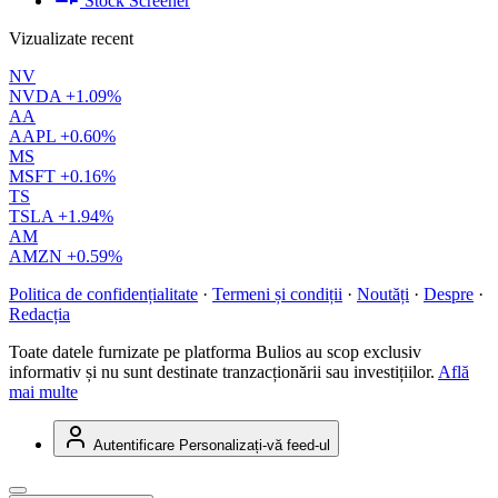
Stock Screener
Vizualizate recent
NV
NVDA
+1.09%
AA
AAPL
+0.60%
MS
MSFT
+0.16%
TS
TSLA
+1.94%
AM
AMZN
+0.59%
Politica de confidențialitate
·
Termeni și condiții
·
Noutăți
·
Despre
·
Redacția
Toate datele furnizate pe platforma Bulios au scop exclusiv
informativ și nu sunt destinate tranzacționării sau investițiilor.
Află
mai multe
Autentificare
Personalizați-vă feed-ul