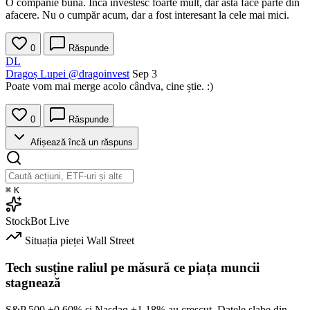
O companie bună. Încă investesc foarte mult, dar asta face parte din
afacere. Nu o cumpăr acum, dar a fost interesant la cele mai mici.
0
Răspunde
DL
Dragoș Lupei
@dragoinvest
Sep 3
Poate vom mai merge acolo cândva, cine știe. :)
0
Răspunde
Afișează încă un răspuns
⌘
K
StockBot
Live
Situația pieței
Wall Street
Tech susține raliul pe măsură ce piața muncii
stagnează
S&P 500
+0.60%
și Nasdaq
+1.18%
au crescut. Datele slabe din