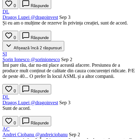
0
Răspunde
DL
Dragoș Lupei
@dragoinvest
Sep 3
Și eu am o mulțime de rezerve în privința creației, sunt de acord.
0
Răspunde
Afișează încă 2 răspunsuri
SI
Sorin Ionesco
@sorinionesco
Sep 2
Îmi pare rău, dar nu-mi place această afacere. Presiunea de a
produce mult conținut de calitate din cauza concurenței ridicate. P/E
de peste 40... O prefer în locul ASML și a altor companii.
0
Răspunde
DL
Dragoș Lupei
@dragoinvest
Sep 3
Sunt de acord.
0
Răspunde
AC
Andrei Ciobanu
@andreiciobanu
Sep 2