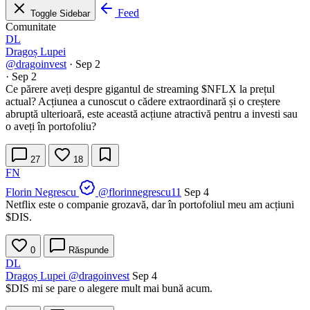
Feed
Toggle Sidebar
Comunitate
DL
Dragoș Lupei
@dragoinvest
·
Sep 2
·
Sep 2
Ce părere aveți despre gigantul de streaming
$NFLX
la prețul
actual? Acțiunea a cunoscut o cădere extraordinară și o creștere
abruptă ulterioară, este această acțiune atractivă pentru a investi sau
o aveți în portofoliu?
27
18
FN
Florin Negrescu
@florinnegrescu11
Sep 4
Netflix este o companie grozavă, dar în portofoliul meu am acțiuni
$DIS
.
0
Răspunde
DL
Dragoș Lupei
@dragoinvest
Sep 4
$DIS
mi se pare o alegere mult mai bună acum.