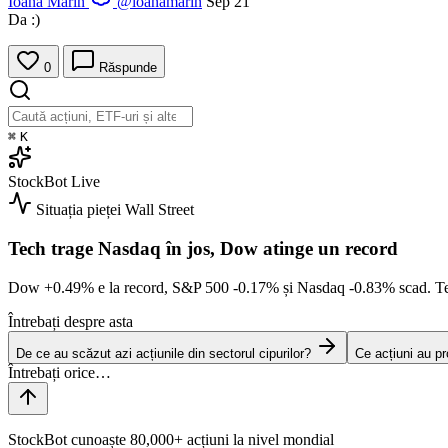
Ioana Marin
@ioanamarin
Sep 21
Da :)
0
Răspunde
⌘
K
StockBot
Live
Situația pieței
Wall Street
Tech trage Nasdaq în jos, Dow atinge un record
Dow
+0.49%
e la record, S&P 500
-0.17%
și Nasdaq
-0.83%
scad. Te
Întrebați despre asta
De ce au scăzut azi acțiunile din sectorul cipurilor?
Ce acțiuni au p
StockBot cunoaște 80,000+ acțiuni la nivel mondial