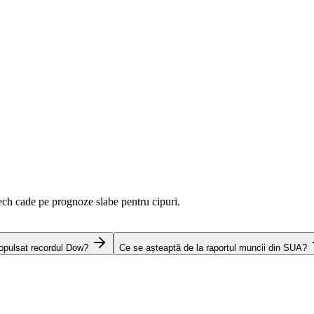
ch cade pe prognoze slabe pentru cipuri.
ropulsat recordul Dow?
Ce se așteaptă de la raportul muncii din SUA?