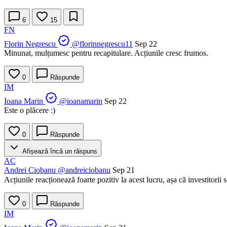
6
15
FN
Florin Negrescu
@florinnegrescu11
Sep 22
Minunat, mulțumesc pentru recapitulare. Acțiunile cresc frumos.
0
Răspunde
IM
Ioana Marin
@ioanamarin
Sep 22
Este o plăcere :)
0
Răspunde
Afișează încă un răspuns
AC
Andrei Ciobanu
@andreiciobanu
Sep 21
Acțiunile reacționează foarte pozitiv la acest lucru, așa că investitorii
0
Răspunde
IM