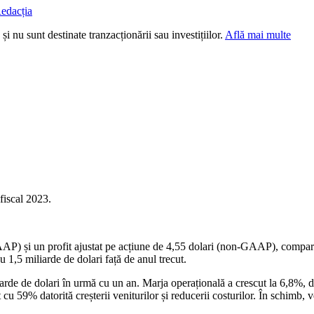
edacția
i nu sunt destinate tranzacționării sau investițiilor.
Află mai multe
 fiscal 2023.
P) și un profit ajustat pe acțiune de 4,55 dolari (non-GAAP), comparativ
u 1,5 miliarde de dolari față de anul trecut.
liarde de dolari în urmă cu un an. Marja operațională a crescut la 6,8%, d
u 59% datorită creșterii veniturilor și reducerii costurilor. În schimb, v