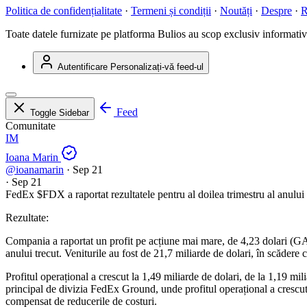
Politica de confidențialitate
·
Termeni și condiții
·
Noutăți
·
Despre
·
R
Toate datele furnizate pe platforma Bulios au scop exclusiv informativ ș
Autentificare
Personalizați-vă feed-ul
Feed
Toggle Sidebar
Comunitate
IM
Ioana Marin
@ioanamarin
·
Sep 21
·
Sep 21
FedEx
$FDX
a raportat rezultatele pentru al doilea trimestru al anului
Rezultate:
Compania a raportat un profit pe acțiune mai mare, de 4,23 dolari (GAA
anului trecut. Veniturile au fost de 21,7 miliarde de dolari, în scădere c
Profitul operațional a crescut la 1,49 miliarde de dolari, de la 1,19 mi
principal de divizia FedEx Ground, unde profitul operațional a crescut c
compensat de reducerile de costuri.