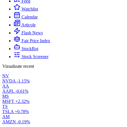
Feed
Watchlist
Calendar
Articole
Flash News
Fair Price Index
StockBot
Stock Screener
Vizualizate recent
NV
NVDA
-1.15%
AA
AAPL
-0.61%
MS
MSFT
+2.32%
TS
TSLA
+0.78%
AM
AMZN
-0.19%