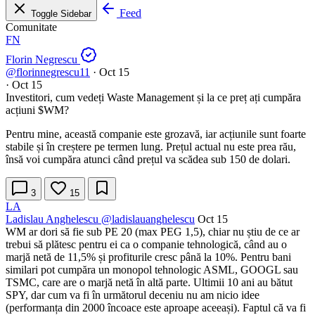
Feed
Toggle Sidebar
Comunitate
FN
Florin Negrescu
@florinnegrescu11
·
Oct 15
·
Oct 15
Investitori, cum vedeți Waste Management și la ce preț ați cumpăra
acțiuni
$WM
?
Pentru mine, această companie este grozavă, iar acțiunile sunt foarte
stabile și în creștere pe termen lung. Prețul actual nu este prea rău,
însă voi cumpăra atunci când prețul va scădea sub 150 de dolari.
3
15
LA
Ladislau Anghelescu
@ladislauanghelescu
Oct 15
WM ar dori să fie sub PE 20 (max PEG 1,5), chiar nu știu de ce ar
trebui să plătesc pentru ei ca o companie tehnologică, când au o
marjă netă de 11,5% și profiturile cresc până la 10%. Pentru bani
similari pot cumpăra un monopol tehnologic ASML, GOOGL sau
TSMC, care are o marjă netă în altă parte. Ultimii 10 ani au bătut
SPY, dar cum va fi în următorul deceniu nu am nicio idee
(performanța din 2000 încoace este aproape aceeași). Faptul că va fi