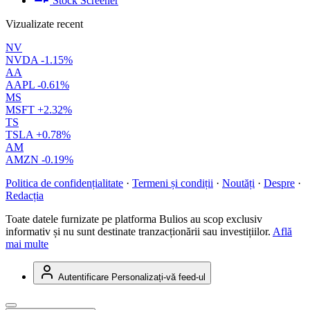
Stock Screener
Vizualizate recent
NV
NVDA
-1.15%
AA
AAPL
-0.61%
MS
MSFT
+2.32%
TS
TSLA
+0.78%
AM
AMZN
-0.19%
Politica de confidențialitate
·
Termeni și condiții
·
Noutăți
·
Despre
·
Redacția
Toate datele furnizate pe platforma Bulios au scop exclusiv
informativ și nu sunt destinate tranzacționării sau investițiilor.
Află
mai multe
Autentificare
Personalizați-vă feed-ul