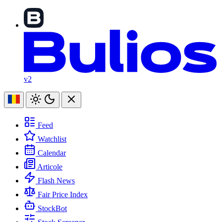
v2
Feed
Watchlist
Calendar
Articole
Flash News
Fair Price Index
StockBot