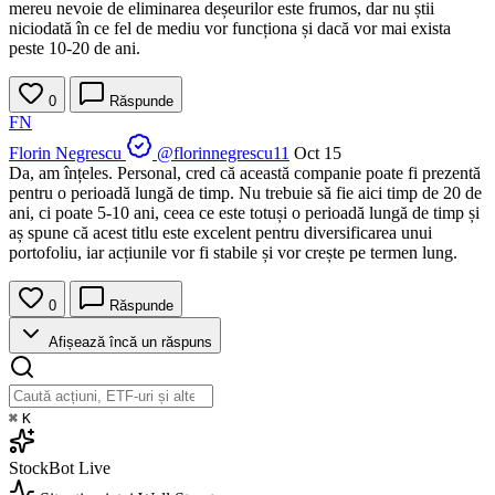
mereu nevoie de eliminarea deșeurilor este frumos, dar nu știi
niciodată în ce fel de mediu vor funcționa și dacă vor mai exista
peste 10-20 de ani.
0
Răspunde
FN
Florin Negrescu
@florinnegrescu11
Oct 15
Da, am înțeles. Personal, cred că această companie poate fi prezentă
pentru o perioadă lungă de timp. Nu trebuie să fie aici timp de 20 de
ani, ci poate 5-10 ani, ceea ce este totuși o perioadă lungă de timp și
aș spune că acest titlu este excelent pentru diversificarea unui
portofoliu, iar acțiunile vor fi stabile și vor crește pe termen lung.
0
Răspunde
Afișează încă un răspuns
⌘
K
StockBot
Live