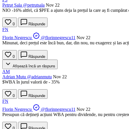
Petruț Sala
@petrutsala
Nov 22
NIO -16% altfel, că
$PFE
a ajuns deja la prețul la care aș fi cumpărat
0
Răspunde
FN
Florin Negrescu
@florinnegrescu11
Nov 22
Minunat, deci prețul este încă bun, dar, din nou, nu exagerez și las acț
0
Răspunde
Afișează încă un răspuns
AM
Adrian Mutu
@adrianmutu
Nov 22
$WBA
în jurul valorii de - 35%
0
Răspunde
FN
Florin Negrescu
@florinnegrescu11
Nov 22
Presupun că dețineți acțiuni WBA pentru dividende, nu pentru creșter
0
Răspunde