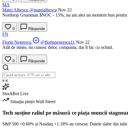
MA
Matei Albescu
@mateialbescu
Nov 22
Northrop Grumman
$NOC
- 15%, nu am ales un moment bun pentru ac
0
Răspunde
FN
Florin Negrescu
@florinnegrescu11
Nov 22
Atât de mișto, nu cunosc deloc compania, dar îi fac cu ochiul.
0
Răspunde
⌘
K
StockBot
Live
Situația pieței
Wall Street
Tech susține raliul pe măsură ce piața muncii stagnea
S&P 500
+0.60%
și Nasdaq
+1.18%
au crescut. Datele slabe din iulie