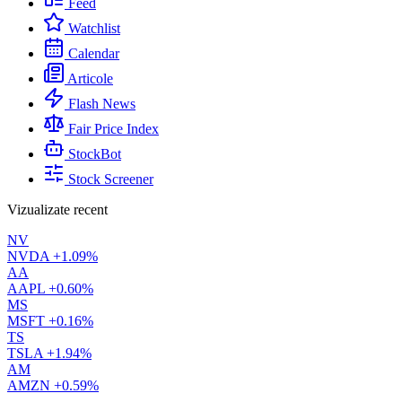
Feed
Watchlist
Calendar
Articole
Flash News
Fair Price Index
StockBot
Stock Screener
Vizualizate recent
NV
NVDA
+1.09%
AA
AAPL
+0.60%
MS
MSFT
+0.16%
TS
TSLA
+1.94%
AM
AMZN
+0.59%