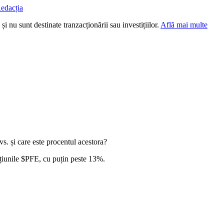
edacția
i nu sunt destinate tranzacționării sau investițiilor.
Află mai multe
vs. și care este procentul acestora?
țiunile
$PFE
, cu puțin peste 13%.