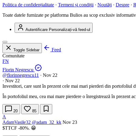
Politica de confidențialitate
·
Termeni și condiții
·
Noutăți
·
Despre
·
R
Toate datele furnizate pe platforma Bulios au scop exclusiv informativ ș
Autentificare
Personalizați-vă feed-ul
Feed
Toggle Sidebar
Comunitate
FN
Florin Negrescu
@florinnegrescu11
·
Nov 22
·
Nov 22
Investitori, care sunt în prezent cele mai mari pierderi din portofoliul d
În portofoliul meu, cea mai mare pierdere o înregistrează în prezent ac
20
85
A
AdamVasile32
@adam_32_kk
Nov 23
$TTCF
-80%. 😁