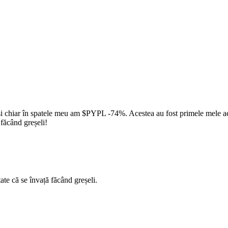
 chiar în spatele meu am
$PYPL
-74%. Acestea au fost primele mele achi
 făcând greșeli!
ate că se învață făcând greșeli.