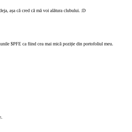
 deja, așa că cred că mă voi alătura clubului. :D
iunile
$PFE
ca fiind cea mai mică poziție din portofoliul meu.
e.