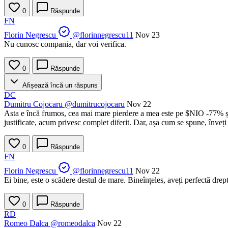
0
Răspunde
FN
Florin Negrescu
@florinnegrescu11
Nov 23
Nu cunosc compania, dar voi verifica.
0
Răspunde
Afișează încă un răspuns
DC
Dumitru Cojocaru
@dumitrucojocaru
Nov 22
Asta e încă frumos, cea mai mare pierdere a mea este pe
$NIO
-77% și
justificate, acum privesc complet diferit. Dar, așa cum se spune, înveți
0
Răspunde
FN
Florin Negrescu
@florinnegrescu11
Nov 22
Ei bine, este o scădere destul de mare. Bineînțeles, aveți perfectă drept
0
Răspunde
RD
Romeo Dalca
@romeodalca
Nov 22