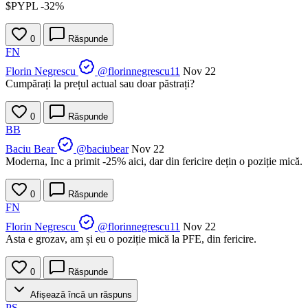
$PYPL
-32%
0
Răspunde
FN
Florin Negrescu
@florinnegrescu11
Nov 22
Cumpărați la prețul actual sau doar păstrați?
0
Răspunde
BB
Baciu Bear
@baciubear
Nov 22
Moderna, Inc a primit -25% aici, dar din fericire dețin o poziție mică.
0
Răspunde
FN
Florin Negrescu
@florinnegrescu11
Nov 22
Asta e grozav, am și eu o poziție mică la PFE, din fericire.
0
Răspunde
Afișează încă un răspuns
PS