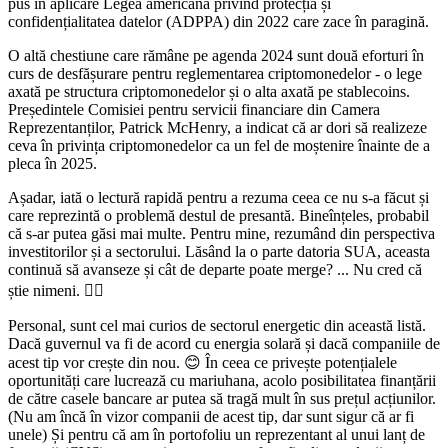
pus în aplicare Legea americană privind protecția și
confidențialitatea datelor (ADPPA) din 2022 care zace în paragină.
O altă chestiune care rămâne pe agenda 2024 sunt două eforturi în
curs de desfășurare pentru reglementarea criptomonedelor - o lege
axată pe structura criptomonedelor și o alta axată pe stablecoins.
Președintele Comisiei pentru servicii financiare din Camera
Reprezentanților, Patrick McHenry, a indicat că ar dori să realizeze
ceva în privința criptomonedelor ca un fel de moștenire înainte de a
pleca în 2025.
Așadar, iată o lectură rapidă pentru a rezuma ceea ce nu s-a făcut și
care reprezintă o problemă destul de presantă. Bineînțeles, probabil
că s-ar putea găsi mai multe. Pentru mine, rezumând din perspectiva
investitorilor și a sectorului. Lăsând la o parte datoria SUA, aceasta
continuă să avanseze și cât de departe poate merge? ... Nu cred că
știe nimeni. 🤷‍♂️
Personal, sunt cel mai curios de sectorul energetic din această listă.
Dacă guvernul va fi de acord cu energia solară și dacă companiile de
acest tip vor crește din nou. 😊 În ceea ce privește potențialele
oportunități care lucrează cu mariuhana, acolo posibilitatea finanțării
de către casele bancare ar putea să tragă mult în sus prețul acțiunilor.
(Nu am încă în vizor companii de acest tip, dar sunt sigur că ar fi
unele) Și pentru că am în portofoliu un reprezentant al unui lanț de