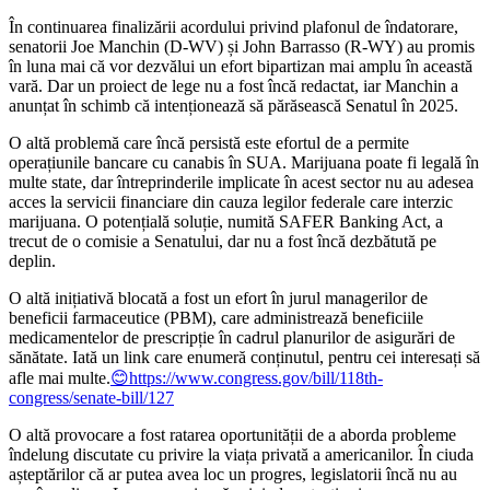
În continuarea finalizării acordului privind plafonul de îndatorare,
senatorii Joe Manchin (D-WV) și John Barrasso (R-WY) au promis
în luna mai că vor dezvălui un efort bipartizan mai amplu în această
vară. Dar un proiect de lege nu a fost încă redactat, iar Manchin a
anunțat în schimb că intenționează să părăsească Senatul în 2025.
O altă problemă care încă persistă este efortul de a permite
operațiunile bancare cu canabis în SUA. Marijuana poate fi legală în
multe state, dar întreprinderile implicate în acest sector nu au adesea
acces la servicii financiare din cauza legilor federale care interzic
marijuana. O potențială soluție, numită SAFER Banking Act, a
trecut de o comisie a Senatului, dar nu a fost încă dezbătută pe
deplin.
O altă inițiativă blocată a fost un efort în jurul managerilor de
beneficii farmaceutice (PBM), care administrează beneficiile
medicamentelor de prescripție în cadrul planurilor de asigurări de
sănătate. Iată un link care enumeră conținutul, pentru cei interesați să
afle mai multe.
😊https://www.congress.gov/bill/118th-
congress/senate-bill/127
O altă provocare a fost ratarea oportunității de a aborda probleme
îndelung discutate cu privire la viața privată a americanilor. În ciuda
așteptărilor că ar putea avea loc un progres, legislatorii încă nu au