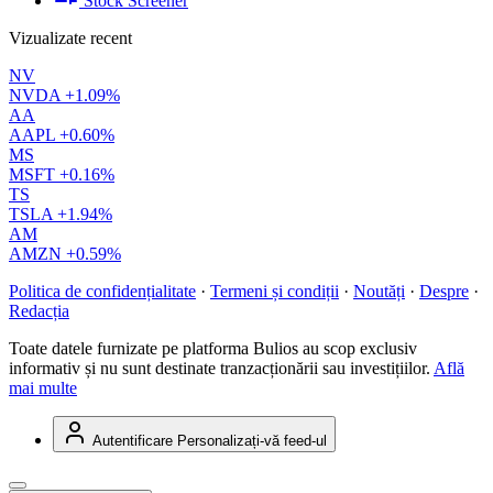
Stock Screener
Vizualizate recent
NV
NVDA
+1.09%
AA
AAPL
+0.60%
MS
MSFT
+0.16%
TS
TSLA
+1.94%
AM
AMZN
+0.59%
Politica de confidențialitate
·
Termeni și condiții
·
Noutăți
·
Despre
·
Redacția
Toate datele furnizate pe platforma Bulios au scop exclusiv
informativ și nu sunt destinate tranzacționării sau investițiilor.
Află
mai multe
Autentificare
Personalizați-vă feed-ul