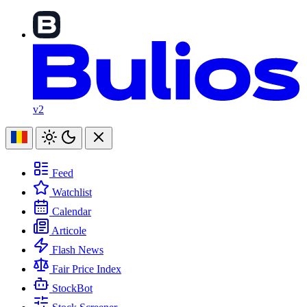
v2
Feed
Watchlist
Calendar
Articole
Flash News
Fair Price Index
StockBot