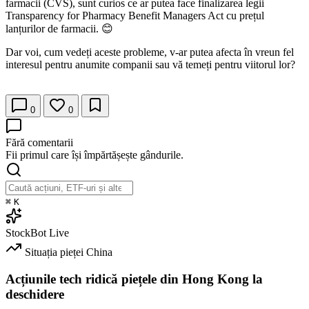
farmacii (CVS), sunt curios ce ar putea face finalizarea legii
Transparency for Pharmacy Benefit Managers Act cu prețul
lanțurilor de farmacii. 😊
Dar voi, cum vedeți aceste probleme, v-ar putea afecta în vreun fel
interesul pentru anumite companii sau vă temeți pentru viitorul lor?
0
0
Fără comentarii
Fii primul care își împărtășește gândurile.
⌘
K
StockBot
Live
Situația pieței
China
Acțiunile tech ridică piețele din Hong Kong la
deschidere