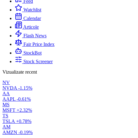
Feed
Watchlist
Calendar
Articole
Flash News
Fair Price Index
StockBot
Stock Screener
Vizualizate recent
NV
NVDA
-1.15%
AA
AAPL
-0.61%
MS
MSFT
+2.32%
TS
TSLA
+0.78%
AM
AMZN
-0.19%