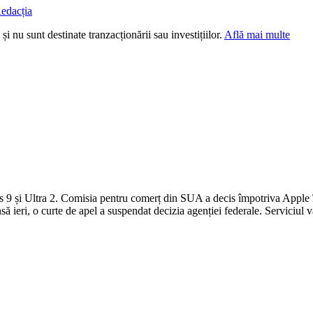
edacția
i nu sunt destinate tranzacționării sau investițiilor.
Află mai multe
ies 9 și Ultra 2. Comisia pentru comerț din SUA a decis împotriva Apple 
nsă ieri, o curte de apel a suspendat decizia agenției federale. Serviciul