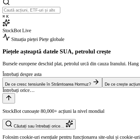
⌘
K
StockBot
Live
Situația pieței
Piețe globale
Piețele așteaptă datele SUA, petrolul crește
Bursele europene deschid plat, petrolul urcă din cauza Iranului. Han
Întrebați despre asta
De ce cresc tensiunile în Strâmtoarea Hormuz?
De ce crește acțiun
StockBot cunoaște 80,000+ acțiuni la nivel mondial
Căutați sau întrebați orice…
Folosim cookie-uri esențiale pentru funcționarea site-ului și cookie-uri