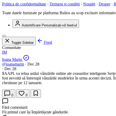
Politica de confidențialitate
·
Termeni și condiții
·
Noutăți
·
Despre
·
R
Toate datele furnizate pe platforma Bulios au scop exclusiv informativ ș
Autentificare
Personalizați-vă feed-ul
Feed
Toggle Sidebar
Comunitate
IM
Ioana Marin
@ioanamarin
·
Dec 28
·
Dec 28
$AAPL
va relua astăzi vânzările online ale ceasurilor inteligente Ser
fost nevoită să întrerupă vânzările modelelor în urma acestei decizii. Î
chestiune pe 12 ianuarie.
0
0
Fără comentarii
Fii primul care își împărtășește gândurile.