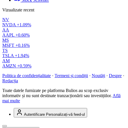
Stock Screener
Vizualizate recent
NV
NVDA
+1.09%
AA
AAPL
+0.60%
MS
MSFT
+0.16%
TS
TSLA
+1.94%
AM
AMZN
+0.59%
Politica de confidențialitate
·
Termeni și condiții
·
Noutăți
·
Despre
·
Redacția
Toate datele furnizate pe platforma Bulios au scop exclusiv
informativ și nu sunt destinate tranzacționării sau investițiilor.
Află
mai multe
Autentificare
Personalizați-vă feed-ul