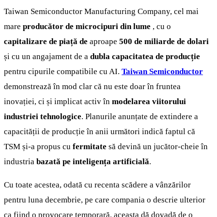
Taiwan Semiconductor Manufacturing Company, cel mai
mare
producător de microcipuri din lume
, cu o
capitalizare de piață de
aproape
500 de miliarde de dolari
și cu un angajament de a
dubla capacitatea de producție
pentru cipurile compatibile cu AI.
Taiwan Semiconductor
demonstrează în mod clar că nu este doar în fruntea
inovației, ci și implicat activ în
modelarea viitorului
industriei tehnologice
. Planurile anunțate de extindere a
capacității de producție în anii următori indică faptul că
TSM și-a propus cu
fermitate
să devină un jucător-cheie în
industria
bazată pe inteligența artificială
.
Cu toate acestea, odată cu recenta scădere a vânzărilor
pentru luna decembrie, pe care compania o descrie ulterior
ca fiind o provocare temporară, aceasta dă dovadă de o