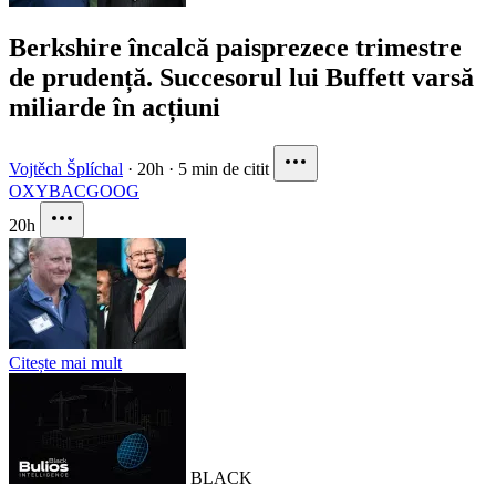
Berkshire încalcă paisprezece trimestre
de prudență. Succesorul lui Buffett varsă
miliarde în acțiuni
Vojtěch Šplíchal
·
20h
·
5 min de citit
OXY
BAC
GOOG
20h
Citește mai mult
BLACK