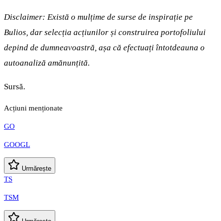
Disclaimer: Există o mulțime de surse de inspirație pe
Bulios, dar selecția acțiunilor și construirea portofoliului
depind de dumneavoastră, așa că efectuați întotdeauna o
autoanaliză amănunțită.
Sursă.
Acțiuni menționate
GO
GOOGL
Urmărește
TS
TSM