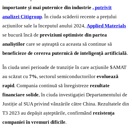
importante și mai puternice din industrie
, potrivit
analizei Citigroup
. În ciuda scăderii recente a prețului
acțiunilor sale la începutul anului 2024,
Applied Materials
se bucură încă de
previziuni optimiste din partea
analiștilor
care se așteaptă ca aceasta să continue să
beneficieze de cererea puternică de inteligență artificială
.
În ciuda unei perioade de tranziție în care acțiunile
$AMAT
au scăzut cu
7%
, sectorul semiconductorilor
evoluează
rapid
. Compania continuă să înregistreze
rezultate
financiare solide
, în ciuda investigației Departamentului de
Justiție al SUA privind vânzările către China. Rezultatele din
T3 2023 au depășit așteptările, confirmând
rezistența
companiei în vremuri dificile
.