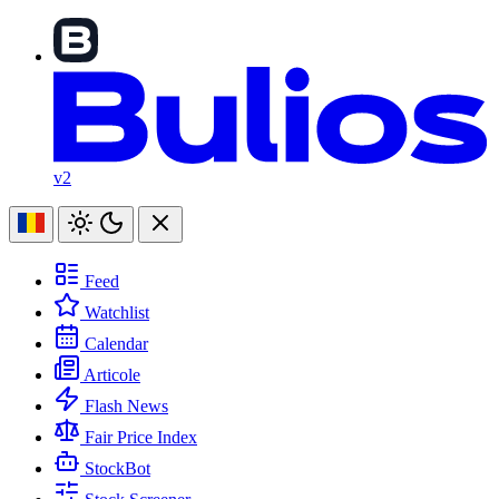
v2
Feed
Watchlist
Calendar
Articole
Flash News
Fair Price Index
StockBot