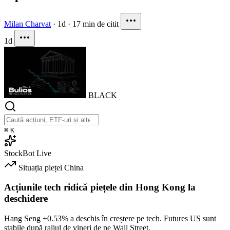
Milan Charvat
·
1d
·
17 min de citit
1d
BLACK
⌘
K
StockBot
Live
Situația pieței
China
Acțiunile tech ridică piețele din Hong Kong la
deschidere
Hang Seng
+0.53%
a deschis în creștere pe tech. Futures US sunt
stabile după raliul de vineri de pe Wall Street.