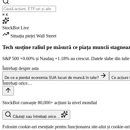
⌘
K
StockBot
Live
Situația pieței
Wall Street
Tech susține raliul pe măsură ce piața muncii stagnea
S&P 500
+0.60%
și Nasdaq
+1.18%
au crescut. Datele slabe din iulie
Întrebați despre asta
De ce a pierdut economia SUA locuri de muncă în iulie?
Ce acțiuni
StockBot cunoaște 80,000+ acțiuni la nivel mondial
Căutați sau întrebați orice…
Folosim cookie-uri esențiale pentru funcționarea site-ului și cookie-uri