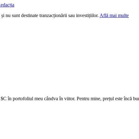
edacția
i nu sunt destinate tranzacționării sau investițiilor.
Află mai multe
e
$C
în portofoliul meu cândva în viitor. Pentru mine, prețul este încă b