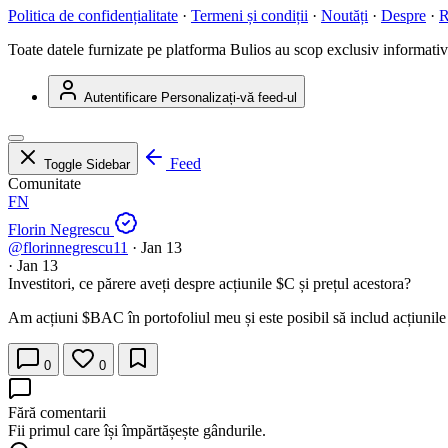
Politica de confidențialitate
·
Termeni și condiții
·
Noutăți
·
Despre
·
R
Toate datele furnizate pe platforma Bulios au scop exclusiv informativ ș
Autentificare
Personalizați-vă feed-ul
Feed
Toggle Sidebar
Comunitate
FN
Florin Negrescu
@florinnegrescu11
·
Jan 13
·
Jan 13
Investitori, ce părere aveți despre acțiunile
$C
și prețul acestora?
Am acțiuni
$BAC
în portofoliul meu și este posibil să includ acțiunil
0
0
Fără comentarii
Fii primul care își împărtășește gândurile.