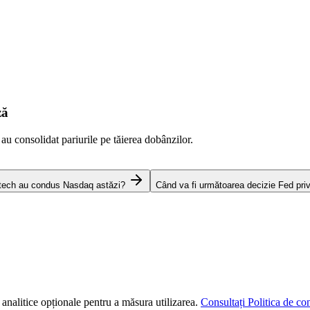
ză
 au consolidat pariurile pe tăierea dobânzilor.
 tech au condus Nasdaq astăzi?
Când va fi următoarea decizie Fed pri
 analitice opționale pentru a măsura utilizarea.
Consultați Politica de con