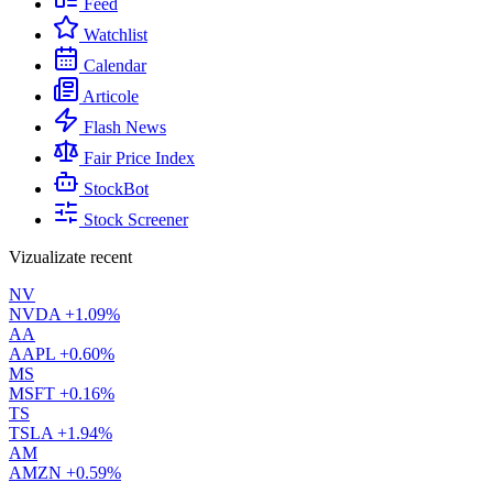
Feed
Watchlist
Calendar
Articole
Flash News
Fair Price Index
StockBot
Stock Screener
Vizualizate recent
NV
NVDA
+1.09%
AA
AAPL
+0.60%
MS
MSFT
+0.16%
TS
TSLA
+1.94%
AM
AMZN
+0.59%