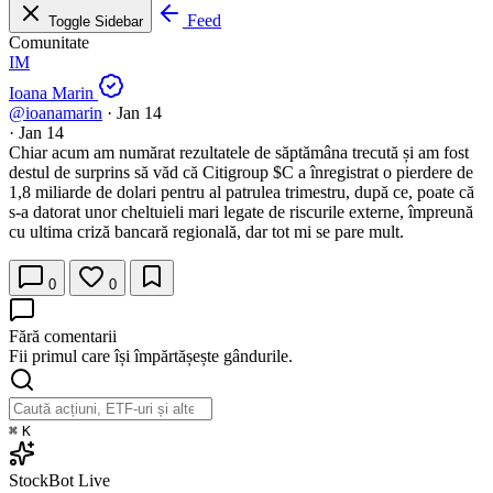
Feed
Toggle Sidebar
Comunitate
IM
Ioana Marin
@ioanamarin
·
Jan 14
·
Jan 14
Chiar acum am numărat rezultatele de săptămâna trecută și am fost
destul de surprins să văd că Citigroup
$C
a înregistrat o pierdere de
1,8 miliarde de dolari pentru al patrulea trimestru, după ce, poate că
s-a datorat unor cheltuieli mari legate de riscurile externe, împreună
cu ultima criză bancară regională, dar tot mi se pare mult.
0
0
Fără comentarii
Fii primul care își împărtășește gândurile.
⌘
K
StockBot
Live