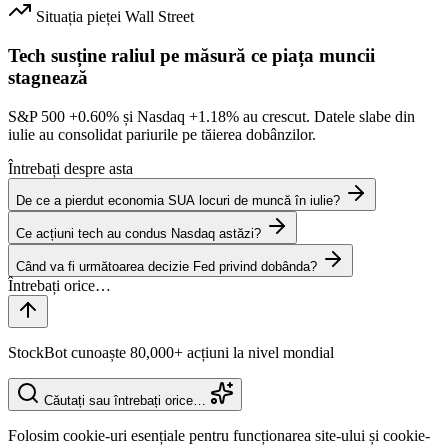
Situația pieței
Wall Street
Tech susține raliul pe măsură ce piața muncii
stagnează
S&P 500
+0.60%
și Nasdaq
+1.18%
au crescut. Datele slabe din
iulie au consolidat pariurile pe tăierea dobânzilor.
Întrebați despre asta
De ce a pierdut economia SUA locuri de muncă în iulie?
Ce acțiuni tech au condus Nasdaq astăzi?
Când va fi următoarea decizie Fed privind dobânda?
StockBot cunoaște 80,000+ acțiuni la nivel mondial
Căutați sau întrebați orice…
Folosim cookie-uri esențiale pentru funcționarea site-ului și cookie-