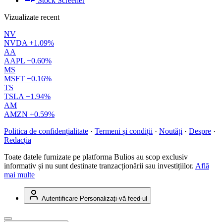
Stock Screener
Vizualizate recent
NV
NVDA
+1.09%
AA
AAPL
+0.60%
MS
MSFT
+0.16%
TS
TSLA
+1.94%
AM
AMZN
+0.59%
Politica de confidențialitate
·
Termeni și condiții
·
Noutăți
·
Despre
·
Redacția
Toate datele furnizate pe platforma Bulios au scop exclusiv
informativ și nu sunt destinate tranzacționării sau investițiilor.
Află
mai multe
Autentificare
Personalizați-vă feed-ul