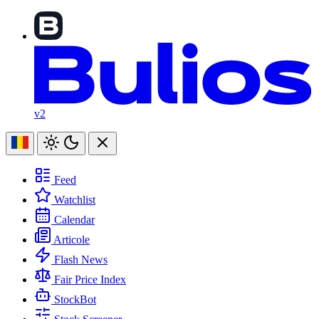
v2
Feed
Watchlist
Calendar
Articole
Flash News
Fair Price Index
StockBot