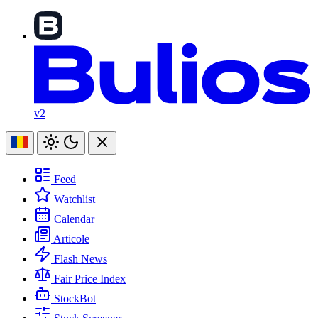
v2
Feed
Watchlist
Calendar
Articole
Flash News
Fair Price Index
StockBot