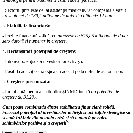
tehnologie pentru tratamente cosmetice și plastice.
- Sectorul țintă este cel al asistenței medicale, iar compania a văzut
un venit net de 180,5 milioane de dolari în ultimele 12 luni.
3.
Stabilitate financiară:
- Poziție financiară solidă, cu
numerar de 675,85 milioane de dolari,
zero datorii și numerar în creștere.
4.
Declanșatori potențiali de creștere:
- Intrarea potențială a investitorilor activiști.
- Posibilă achiziție strategică cu accent pe beneficiile acționarilor.
5.
Creștere preconizată:
- Prețul țintă mediu al acțiunilor
$INMD
indică
un potențial de
creștere de 31,2%.
Cum poate combinația dintre stabilitatea financiară solidă,
interesul potențial al investitorilor activiști și achizițiile strategice să
scoată InMode din actuala criză și să o aducă pe calea
schimbărilor pozitive și a creșterii?