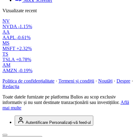
Stock Screener
Vizualizate recent
NV
NVDA
-1.15%
AA
AAPL
-0.61%
MS
MSFT
+2.32%
TS
TSLA
+0.78%
AM
AMZN
-0.19%
Politica de confidențialitate
·
Termeni și condiții
·
Noutăți
·
Despre
·
Redacția
Toate datele furnizate pe platforma Bulios au scop exclusiv
informativ și nu sunt destinate tranzacționării sau investițiilor.
Află
mai multe
Autentificare
Personalizați-vă feed-ul