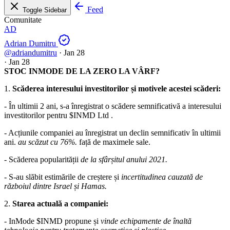
Feed
Toggle Sidebar
Comunitate
AD
Adrian Dumitru
@adriandumitru
·
Jan 28
·
Jan 28
STOC INMODE DE LA ZERO LA VÂRF?
1.
Scăderea interesului investitorilor și motivele acestei scăderi:
- În ultimii 2 ani, s-a înregistrat o scădere semnificativă a interesului
investitorilor pentru
$INMD
Ltd .
- Acțiunile companiei au înregistrat un declin semnificativ în ultimii
ani.
au scăzut cu 76%.
față de maximele sale.
- Scăderea popularității
de la sfârșitul anului 2021.
- S-au slăbit estimările de creștere și
incertitudinea cauzată de
războiul dintre Israel și Hamas.
2.
Starea actuală a companiei:
- InMode
$INMD
propune și
vinde echipamente de înaltă