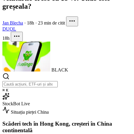
greșeala?
Jan Blecha
·
18h
·
23 min de citit
DUOL
18h
BLACK
⌘
K
StockBot
Live
Situația pieței
China
Scăderi tech în Hong Kong, creșteri în China
continentală