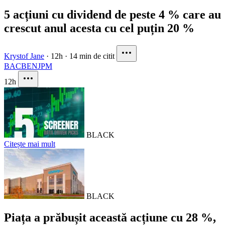
5 acțiuni cu dividend de peste 4 % care au
crescut anul acesta cu cel puțin 20 %
Krystof Jane
·
12h
·
14 min de citit
BAC
BEN
JPM
12h
BLACK
Citește mai mult
BLACK
Piața a prăbușit această acțiune cu 28 %,