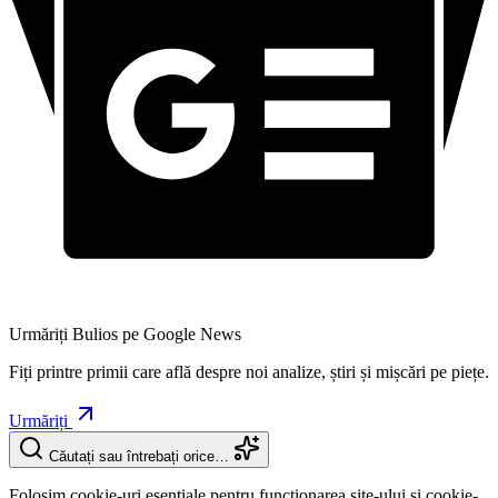
Urmăriți Bulios pe Google News
Fiți printre primii care află despre noi analize, știri și mișcări pe piețe.
Urmăriți
Căutați sau întrebați orice…
Folosim cookie-uri esențiale pentru funcționarea site-ului și cookie-