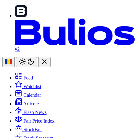
v2
Feed
Watchlist
Calendar
Articole
Flash News
Fair Price Index
StockBot