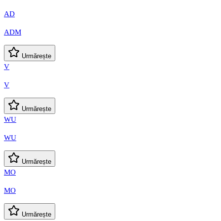
AD
ADM
Urmărește
V
V
Urmărește
WU
WU
Urmărește
MO
MO
Urmărește