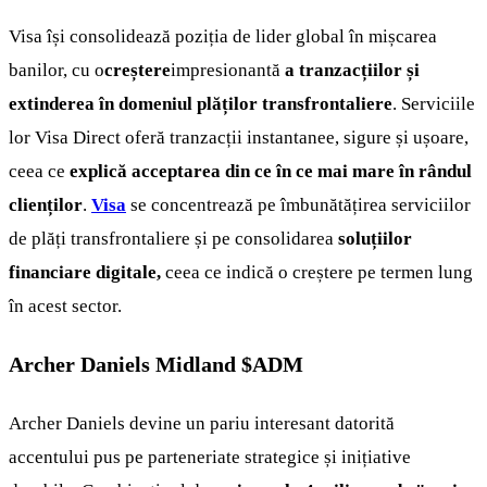
Visa își consolidează poziția de lider global în mișcarea
banilor, cu o
creștere
impresionantă
a tranzacțiilor și
extinderea în domeniul plăților transfrontaliere
. Serviciile
lor Visa Direct oferă tranzacții instantanee, sigure și ușoare,
ceea ce
explică acceptarea din ce în ce mai mare în rândul
clienților
.
Visa
se concentrează pe îmbunătățirea serviciilor
de plăți transfrontaliere și pe consolidarea
soluțiilor
financiare digitale,
ceea ce indică o creștere pe termen lung
în acest sector.
Archer Daniels Midland
$ADM
Archer Daniels devine un pariu interesant datorită
accentului pus pe parteneriate strategice și inițiative