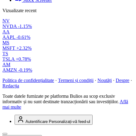
Stock Screener
Vizualizate recent
NV
NVDA
-1.15%
AA
AAPL
-0.61%
MS
MSFT
+2.32%
TS
TSLA
+0.78%
AM
AMZN
-0.19%
Politica de confidențialitate
·
Termeni și condiții
·
Noutăți
·
Despre
·
Redacția
Toate datele furnizate pe platforma Bulios au scop exclusiv
informativ și nu sunt destinate tranzacționării sau investițiilor.
Află
mai multe
Autentificare
Personalizați-vă feed-ul