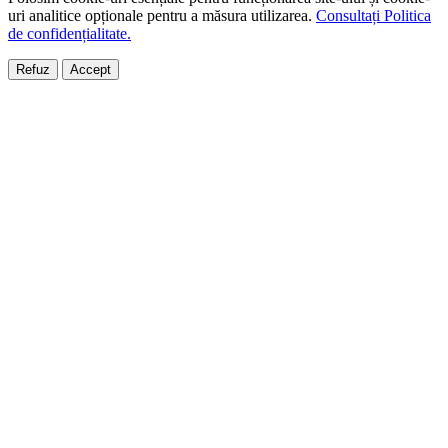
uri analitice opționale pentru a măsura utilizarea.
Consultați Politica
de confidențialitate.
Refuz
Accept