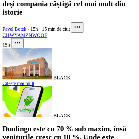
deși compania câștigă cel mai mult din
istorie
Pavel Botek
·
15h
·
15 min de citit
CHWY
AMZN
WOOF
15h
BLACK
Citește mai mult
BLACK
Duolingo este cu 70 % sub maxim, însă
veniturile cresc cu 18 %. Unde este