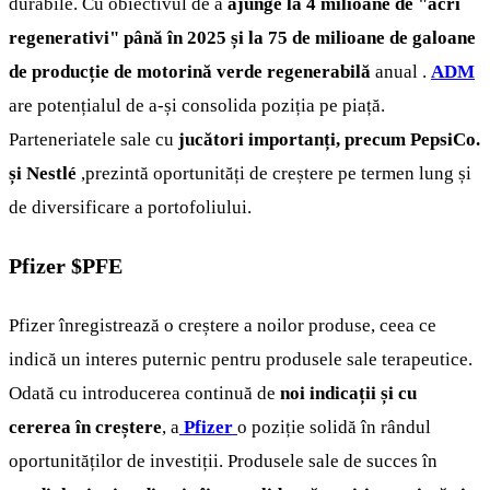
durabile. Cu obiectivul de a
ajunge la 4 milioane de "acri
regenerativi" până în 2025 și la 75 de milioane de galoane
de producție de motorină verde regenerabilă
anual .
ADM
are potențialul de a-și consolida poziția pe piață.
Parteneriatele sale cu
jucători importanți, precum PepsiCo.
și Nestlé
,prezintă oportunități de creștere pe termen lung și
de diversificare a portofoliului.
Pfizer
$PFE
Pfizer înregistrează o creștere a noilor produse, ceea ce
indică un interes puternic pentru produsele sale terapeutice.
Odată cu introducerea continuă de
noi indicații și cu
cererea în creștere
, a
Pfizer
o poziție solidă în rândul
oportunităților de investiții. Produsele sale de succes în