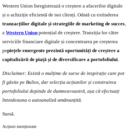
Western Union înregistrează o creștere a afacerilor digitale
și o achiziție eficientă de noi clienți. Odată cu extinderea
tranzacțiilor digitale și strategiile de marketing de succes
,
a
Western Union
potențial de creștere. Tranziția lor către
serviciile financiare digitale și concentrarea pe creșterea
pe
piețele emergente prezintă oportunități de creștere a
capitalizării de piață și de diversificare a portofoliului
.
Disclaimer: Există o mulțime de surse de inspirație care pot
fi găsite pe Bulios, dar selecția acțiunilor și construirea
portofoliului depinde de dumneavoastră, așa că efectuați
întotdeauna o autoanaliză amănunțită.
Sursă.
Acțiuni menționate