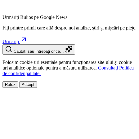
Urmăriți Bulios pe Google News
Fiți printre primii care află despre noi analize, știri și mișcări pe piețe.
Urmăriți
Căutați sau întrebați orice…
Folosim cookie-uri esențiale pentru funcționarea site-ului și cookie-
uri analitice opționale pentru a măsura utilizarea.
Consultați Politica
de confidențialitate.
Refuz
Accept