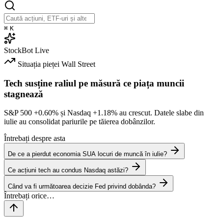
⌘
K
StockBot
Live
Situația pieței
Wall Street
Tech susține raliul pe măsură ce piața muncii
stagnează
S&P 500
+0.60%
și Nasdaq
+1.18%
au crescut. Datele slabe din
iulie au consolidat pariurile pe tăierea dobânzilor.
Întrebați despre asta
De ce a pierdut economia SUA locuri de muncă în iulie?
Ce acțiuni tech au condus Nasdaq astăzi?
Când va fi următoarea decizie Fed privind dobânda?