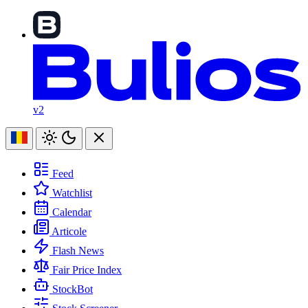
v2
Feed
Watchlist
Calendar
Articole
Flash News
Fair Price Index
StockBot