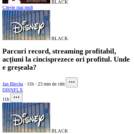
BLACK
Citește mai mult
BLACK
Parcuri record, streaming profitabil,
acțiuni la cincisprezece ori profitul. Unde
e greșeala?
Jan Blecha
·
11h
·
23 min de citit
DIS
NFLX
11h
BLACK