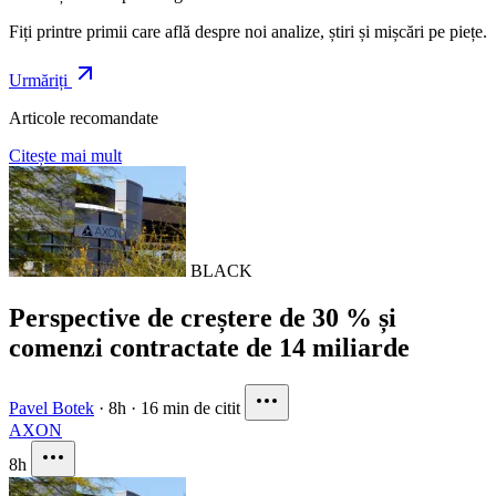
Fiți printre primii care află despre noi analize, știri și mișcări pe piețe.
Urmăriți
Articole recomandate
Citește mai mult
BLACK
Perspective de creștere de 30 % și
comenzi contractate de 14 miliarde
Pavel Botek
·
8h
·
16 min de citit
AXON
8h