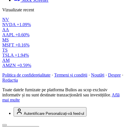
Stock Screener
Vizualizate recent
NV
NVDA
+1.09%
AA
AAPL
+0.60%
MS
MSFT
+0.16%
TS
TSLA
+1.94%
AM
AMZN
+0.59%
Politica de confidențialitate
·
Termeni și condiții
·
Noutăți
·
Despre
·
Redacția
Toate datele furnizate pe platforma Bulios au scop exclusiv
informativ și nu sunt destinate tranzacționării sau investițiilor.
Află
mai multe
Autentificare
Personalizați-vă feed-ul