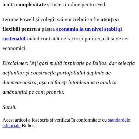
multă
complexitate
și incertitudine pentru Fed.
Jerome Powell și colegii săi vor trebui să fie
atenți și
flexibili pentru
a păstra
economia la un nivel stabil și
sustenabil
ținând cont atât de factorii politici, cât și de cei
economici.
Disclaimer: Veți găsi multă inspirație pe Bulios, dar selecția
acțiunilor și construcția portofoliului depinde de
dumneavoastră, așa că faceți întotdeauna o analiză
amănunțită pe cont propriu.
Sursă.
Acest articol a fost scris și verificat în conformitate cu
standardele
editoriale
Bulios.