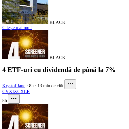
BLACK
Citește mai mult
BLACK
4 ETF-uri cu dividendă de până la 7%
Krystof Jane
·
8h
·
13 min de citit
CVX
IXC
XLE
8h