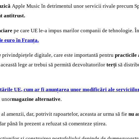
uzică
Apple Music în detrimentul unor servicii rivale precum Spo
 antitrust.
nciare
pe care UE le-a impus marilor companii de tehnologie. În
e euro în Franța.
e
privindpiețele digitale, care este importantă pentru
practicile
această lege ar trebui să permită dezvoltatorilor
terți
să distrib
ările UE, cum ar fi anunțarea unor modificări ale serviciilo
l unor
magazine alternative
.
l al amenzii, dar, potrivit rapoartelor, aceasta ar urma să fie
nu a
dar până în prezent a refuzat să comenteze știrea.
 acțiunilor și construirea portofoliului depinde de dumneavoast