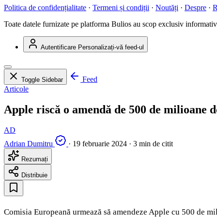
Politica de confidențialitate
·
Termeni și condiții
·
Noutăți
·
Despre
·
R
Toate datele furnizate pe platforma Bulios au scop exclusiv informativ ș
Autentificare
Personalizați-vă feed-ul
Feed
Toggle Sidebar
Articole
Apple riscă o amendă de 500 de milioane d
AD
Adrian Dumitru
·
19 februarie 2024
·
3 min de citit
Rezumați
Distribuie
Comisia Europeană urmează să amendeze Apple cu 500 de milioa