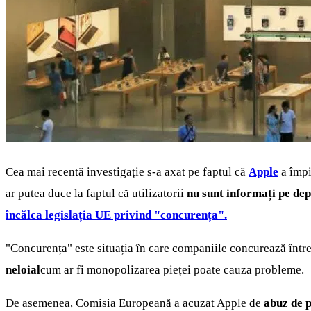
Cea mai recentă investigație s-a axat pe faptul că
Apple
a împi
ar putea duce la faptul că utilizatorii
nu sunt informați pe depl
încălca legislația UE privind "concurența".
"Concurența" este situația în care companiile concurează între 
neloial
cum ar fi monopolizarea pieței poate cauza probleme.
De asemenea, Comisia Europeană a acuzat Apple de
abuz de p