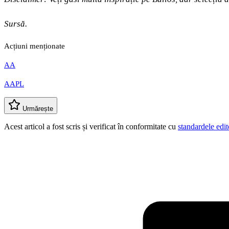
Sursă.
Acțiuni menționate
AA
AAPL
Urmărește
Acest articol a fost scris și verificat în conformitate cu
standardele edit