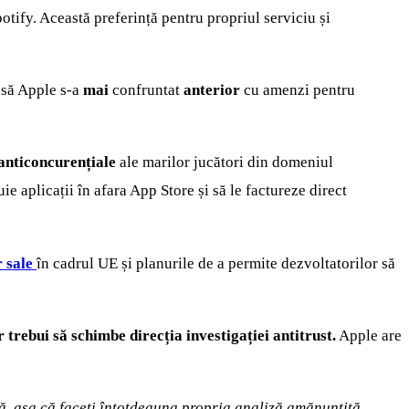
tify. Această preferință pentru propriul serviciu și
să Apple s-a
mai
confruntat
anterior
cu amenzi pentru
 anticoncurențiale
ale marilor jucători din domeniul
uie aplicații în afara App Store și să le factureze direct
r sale
în cadrul UE și planurile de a permite dezvoltatorilor să
r trebui să schimbe direcția investigației antitrust.
Apple are
ră, așa că faceți întotdeauna propria analiză amănunțită.