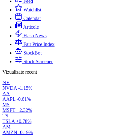
Feed
Watchlist
Calendar
Articole
Flash News
Fair Price Index
StockBot
Stock Screener
Vizualizate recent
NV
NVDA
-1.15%
AA
AAPL
-0.61%
MS
MSFT
+2.32%
TS
TSLA
+0.78%
AM
AMZN
-0.19%