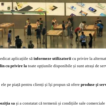
edicat aplicațiile să
informeze utilizatorii
cu privire la alterna
in cu privire la
toate opțiunile disponibile și sunt atrași de ser
ele pe piață pentru clienți și își propun să ofere
produse și serv
oziția sa
și a constatat că termenii și condițiile sale comercial