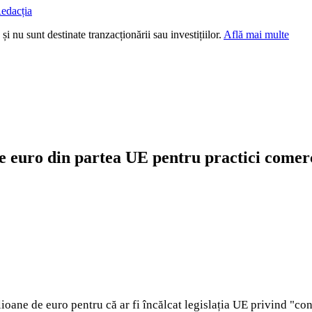
edacția
i nu sunt destinate tranzacționării sau investițiilor.
Află mai multe
e euro din partea UE pentru practici comerc
ne de euro pentru că ar fi încălcat legislația UE privind "co