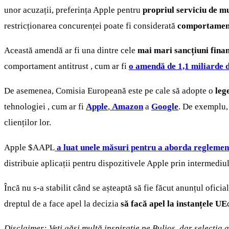
unor acuzații, preferința Apple pentru
propriul serviciu de m
restricționarea concurenței poate fi considerată
comportament
Această amendă ar fi una dintre cele
mai mari sancțiuni fina
comportament antitrust , cum ar fi
o amendă de 1,1 miliarde d
De asemenea, Comisia Europeană este pe cale să adopte o
leg
tehnologiei , cum ar fi
Apple
,
Amazon
a
Google
. De exemplu, 
clienților lor.
Apple
$AAPL
a luat unele măsuri pentru a aborda reglement
distribuie aplicații pentru dispozitivele Apple prin intermediu
Încă nu s-a stabilit când se așteaptă să fie făcut anunțul oficia
dreptul de a face apel la decizia
să facă apel la instanțele UE
Disclaimer: Veți găsi multă inspirație pe Bulios, dar selecția