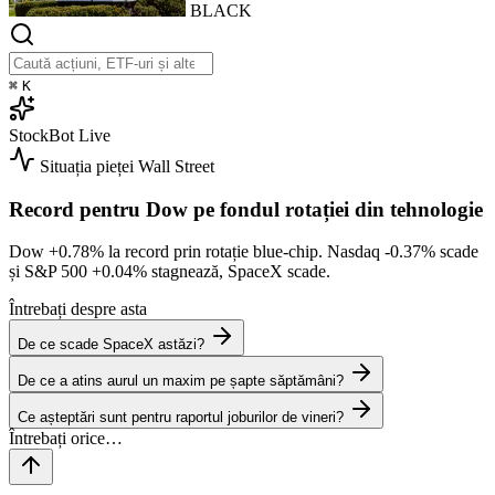
BLACK
⌘
K
StockBot
Live
Situația pieței
Wall Street
Record pentru Dow pe fondul rotației din tehnologie
Dow
+0.78%
la record prin rotație blue-chip. Nasdaq
-0.37%
scade
și S&P 500
+0.04%
stagnează, SpaceX scade.
Întrebați despre asta
De ce scade SpaceX astăzi?
De ce a atins aurul un maxim pe șapte săptămâni?
Ce așteptări sunt pentru raportul joburilor de vineri?