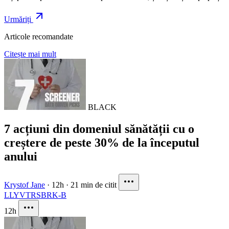
Urmăriți
Articole recomandate
Citește mai mult
BLACK
7 acțiuni din domeniul sănătății cu o
creștere de peste 30% de la începutul
anului
Krystof Jane
·
12h
·
21 min de citit
LLY
VTRS
BRK-B
12h