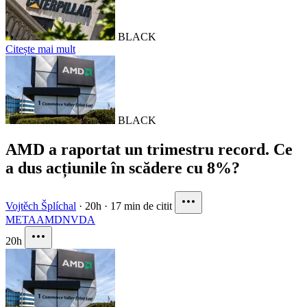
BLACK
Citește mai mult
BLACK
AMD a raportat un trimestru record. Ce
a dus acțiunile în scădere cu 8%?
Vojtěch Šplíchal
·
20h
·
17 min de citit
META
AMD
NVDA
20h