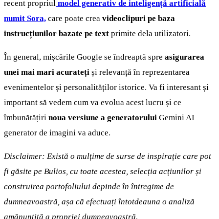
recent propriul
model generativ de inteligență artificială
numit Sora,
care poate crea
videoclipuri pe baza
instrucțiunilor bazate pe text
primite dela utilizatori.
În general, mișcările Google se îndreaptă spre
asigurarea
unei mai mari acurateți
și relevanță în reprezentarea
evenimentelor și personalităților istorice. Va fi interesant și
important să vedem cum va evolua acest lucru și ce
îmbunătățiri
noua versiune a generatorului
Gemini AI
generator de imagini va aduce.
Disclaimer: Există o mulțime de surse de inspirație care pot
fi găsite pe Bulios, cu toate acestea, selecția acțiunilor și
construirea portofoliului depinde în întregime de
dumneavoastră, așa că efectuați întotdeauna o analiză
amănunțită a propriei dumneavoastră.