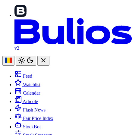
v2
Feed
Watchlist
Calendar
Articole
Flash News
Fair Price Index
StockBot