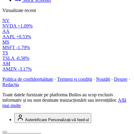
Stock Screener
Vizualizate recent
NV
NVDA
+1.09%
AA
AAPL
+0.53%
MS
MSFT
-1.79%
TS
TSLA
-0.58%
AM
AMZN
-3.17%
Politica de confidențialitate
·
Termeni și condiții
·
Noutăți
·
Despre
·
Redacția
Toate datele furnizate pe platforma Bulios au scop exclusiv
informativ și nu sunt destinate tranzacționării sau investițiilor.
Află
mai multe
Autentificare
Personalizați-vă feed-ul