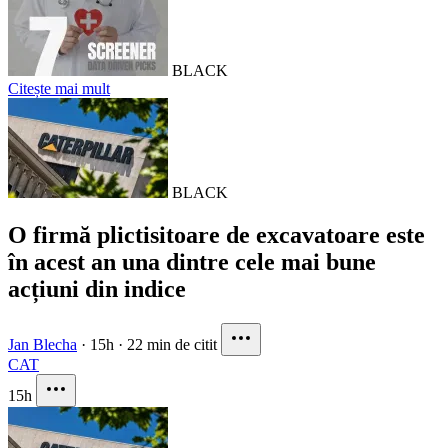
BLACK
Citește mai mult
BLACK
O firmă plictisitoare de excavatoare este
în acest an una dintre cele mai bune
acțiuni din indice
Jan Blecha
·
15h
·
22 min de citit
CAT
15h