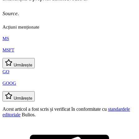
Source.
Acțiuni menționate
MS
MSFT
Urmărește
GO
GOOG
Urmărește
Acest articol a fost scris și verificat în conformitate cu
standardele
editoriale
Bulios.