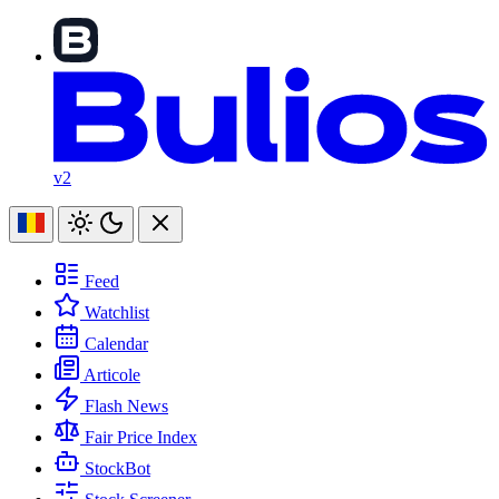
v2
Feed
Watchlist
Calendar
Articole
Flash News
Fair Price Index
StockBot