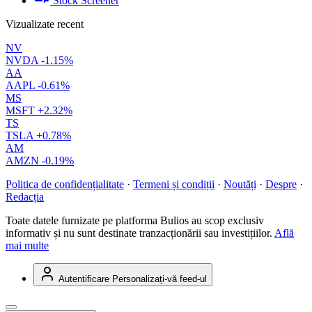
Stock Screener
Vizualizate recent
NV
NVDA
-1.15%
AA
AAPL
-0.61%
MS
MSFT
+2.32%
TS
TSLA
+0.78%
AM
AMZN
-0.19%
Politica de confidențialitate
·
Termeni și condiții
·
Noutăți
·
Despre
·
Redacția
Toate datele furnizate pe platforma Bulios au scop exclusiv
informativ și nu sunt destinate tranzacționării sau investițiilor.
Află
mai multe
Autentificare
Personalizați-vă feed-ul