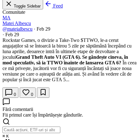
Feed
Toggle Sidebar
Comunitate
MA
Matei Albescu
@mateialbescu
·
Feb 29
·
Feb 29
Rockstar Games, o divizie a Take-Two
$TTWO
, le-a cerut
angajaților să se întoarcă la birou 5 zile pe săptămână începând cu
luna aprilie, deoarece intră în ultimele etape de dezvoltare a
jocului
Grand Theft Auto VI (GTA 6). Se gândește cineva, în
mod speculativ, să ia TTWO înainte de lansarea GTA 6?
În ceea
ce mă privește, jucătorii vor fi cu siguranță încântați să joace noua
versiune pe care o așteaptă de atâția ani. Și având în vedere cât de
popular și încă jucat este GTA 5...
0
0
Fără comentarii
Fii primul care își împărtășește gândurile.
⌘
K