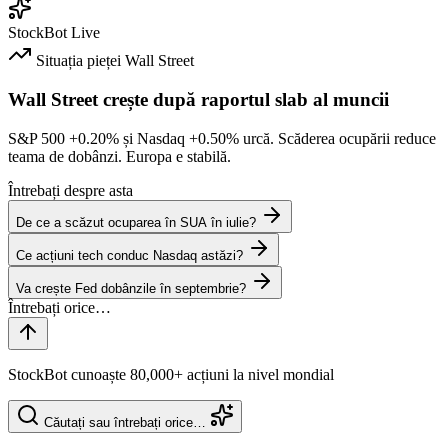
StockBot
Live
Situația pieței
Wall Street
Wall Street crește după raportul slab al muncii
S&P 500
+0.20%
și Nasdaq
+0.50%
urcă. Scăderea ocupării reduce
teama de dobânzi. Europa e stabilă.
Întrebați despre asta
De ce a scăzut ocuparea în SUA în iulie?
Ce acțiuni tech conduc Nasdaq astăzi?
Va crește Fed dobânzile în septembrie?
StockBot cunoaște 80,000+ acțiuni la nivel mondial
Căutați sau întrebați orice…