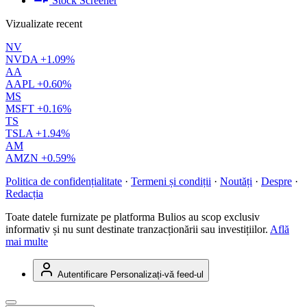
Stock Screener
Vizualizate recent
NV
NVDA
+1.09%
AA
AAPL
+0.60%
MS
MSFT
+0.16%
TS
TSLA
+1.94%
AM
AMZN
+0.59%
Politica de confidențialitate
·
Termeni și condiții
·
Noutăți
·
Despre
·
Redacția
Toate datele furnizate pe platforma Bulios au scop exclusiv
informativ și nu sunt destinate tranzacționării sau investițiilor.
Află
mai multe
Autentificare
Personalizați-vă feed-ul