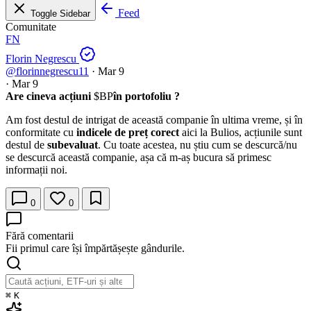
Feed
Toggle Sidebar
Comunitate
FN
Florin Negrescu
@florinnegrescu11
·
Mar 9
·
Mar 9
Are cineva acțiuni
$BP
în portofoliu ?
Am fost destul de intrigat de această companie în ultima vreme, și în
conformitate cu
indicele de preț corect
aici la Bulios, acțiunile sunt
destul de
subevaluat
. Cu toate acestea, nu știu cum se descurcă/nu
se descurcă această companie, așa că m-aș bucura să primesc
informații noi.
0
0
Fără comentarii
Fii primul care își împărtășește gândurile.
⌘
K