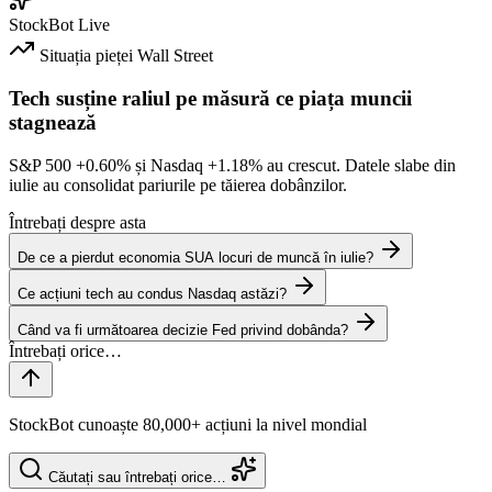
StockBot
Live
Situația pieței
Wall Street
Tech susține raliul pe măsură ce piața muncii
stagnează
S&P 500
+0.60%
și Nasdaq
+1.18%
au crescut. Datele slabe din
iulie au consolidat pariurile pe tăierea dobânzilor.
Întrebați despre asta
De ce a pierdut economia SUA locuri de muncă în iulie?
Ce acțiuni tech au condus Nasdaq astăzi?
Când va fi următoarea decizie Fed privind dobânda?
StockBot cunoaște 80,000+ acțiuni la nivel mondial
Căutați sau întrebați orice…