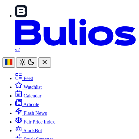
v2
Feed
Watchlist
Calendar
Articole
Flash News
Fair Price Index
StockBot