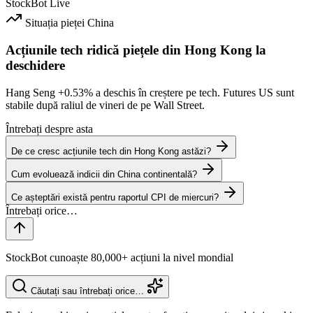
StockBot
Live
Situația pieței
China
Acțiunile tech ridică piețele din Hong Kong la
deschidere
Hang Seng
+0.53%
a deschis în creștere pe tech. Futures US sunt
stabile după raliul de vineri de pe Wall Street.
Întrebați despre asta
De ce cresc acțiunile tech din Hong Kong astăzi?
Cum evoluează indicii din China continentală?
Ce așteptări există pentru raportul CPI de miercuri?
StockBot cunoaște 80,000+ acțiuni la nivel mondial
Căutați sau întrebați orice…