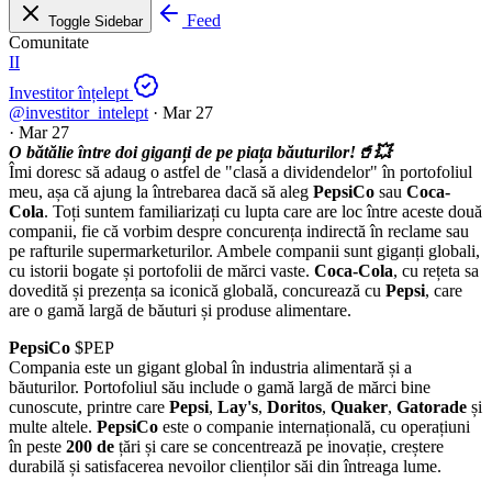
Feed
Toggle Sidebar
Comunitate
II
Investitor înțelept
@investitor_intelept
·
Mar 27
·
Mar 27
O bătălie între doi giganți de pe piața băuturilor!🥤💥
Îmi doresc să adaug o astfel de "clasă a dividendelor" în portofoliul
meu, așa că ajung la întrebarea dacă să aleg
PepsiCo
sau
Coca-
Cola
. Toți suntem familiarizați cu lupta care are loc între aceste două
companii, fie că vorbim despre concurența indirectă în reclame sau
pe rafturile supermarketurilor. Ambele companii sunt giganți globali,
cu istorii bogate și portofolii de mărci vaste.
Coca-Cola
, cu rețeta sa
dovedită și prezența sa iconică globală, concurează cu
Pepsi
, care
are o gamă largă de băuturi și produse alimentare.
PepsiCo
$PEP
Compania este un gigant global în industria alimentară și a
băuturilor. Portofoliul său include o gamă largă de mărci bine
cunoscute, printre care
Pepsi
,
Lay's
,
Doritos
,
Quaker
,
Gatorade
și
multe altele.
PepsiCo
este o companie internațională, cu operațiuni
în peste
200 de
țări și care se concentrează pe inovație, creștere
durabilă și satisfacerea nevoilor clienților săi din întreaga lume.