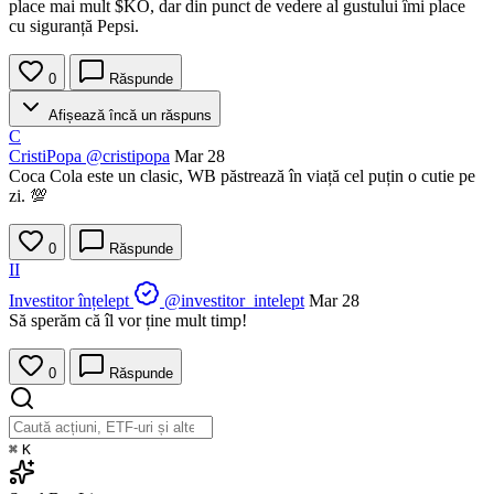
place mai mult
$KO
, dar din punct de vedere al gustului îmi place
cu siguranță Pepsi.
0
Răspunde
Afișează încă un răspuns
C
CristiPopa
@cristipopa
Mar 28
Coca Cola este un clasic, WB păstrează în viață cel puțin o cutie pe
zi. 💯
0
Răspunde
II
Investitor înțelept
@investitor_intelept
Mar 28
Să sperăm că îl vor ține mult timp!
0
Răspunde
⌘
K