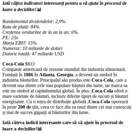
Iată câțiva indicatori interesanți pentru a vă ajuta în procesul de
luare a deciziilor!📊
Randamentul dividendelor: 2,9%.
Rata de plată: 84%.
Creșterea veniturilor de la an la an: 6%.
PE: 23x
Marja EBIT: 15%.
Numerar: 10 miliarde de dolari
Datorie totală: 47 miliarde USD
Coca-Cola
$KO
Companie americană de renume mondial din industria alimentară.
Fondată în
1886
în
Atlanta
,
Georgia
, a devenit un simbol în
industria băuturilor. Principalul său produs este
Coca-Cola
, care a
devenit una dintre cele mai populare băuturi din lume, iar marca sa
este un simbol al capitalismului global. În plus ,
Coca-Cola
oferă o
mare varietate de băuturi, inclusiv diferite tipuri de sucuri și băuturi
energizante. Cu o rețea de distribuție globală ,
Coca-Cola
operează
în peste
200 de
țări, ceea ce face din ea unul dintre cei mai cunoscuți
și mai de succes giganți ai băuturilor din lume.
Iată câteva indicii interesante care să vă ajute în procesul de
luare a deciziilor!📊