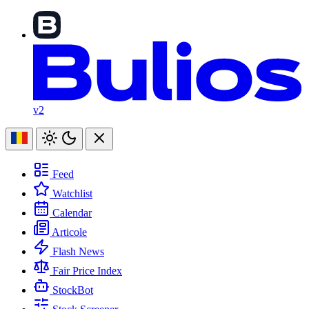
v2
Feed
Watchlist
Calendar
Articole
Flash News
Fair Price Index
StockBot