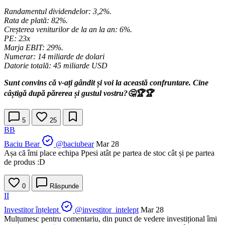
Randamentul dividendelor: 3,2%.
Rata de plată: 82%.
Creșterea veniturilor de la an la an: 6%.
PE: 23x
Marja EBIT: 29%.
Numerar: 14 miliarde de dolari
Datorie totală: 45 miliarde USD
Sunt convins că v-ați gândit și voi la această confruntare. Cine
câștigă după părerea și gustul vostru?🤔🏆🏆
5
25
BB
Baciu Bear
@baciubear
Mar 28
Așa că îmi place echipa Ppesi atât pe partea de stoc cât și pe partea
de produs :D
0
Răspunde
II
Investitor înțelept
@investitor_intelept
Mar 28
Mulțumesc pentru comentariu, din punct de vedere investițional îmi