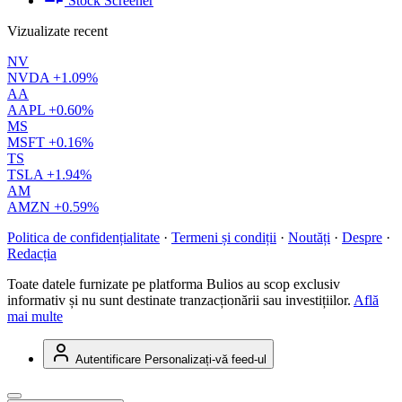
Stock Screener
Vizualizate recent
NV
NVDA
+1.09%
AA
AAPL
+0.60%
MS
MSFT
+0.16%
TS
TSLA
+1.94%
AM
AMZN
+0.59%
Politica de confidențialitate
·
Termeni și condiții
·
Noutăți
·
Despre
·
Redacția
Toate datele furnizate pe platforma Bulios au scop exclusiv
informativ și nu sunt destinate tranzacționării sau investițiilor.
Află
mai multe
Autentificare
Personalizați-vă feed-ul