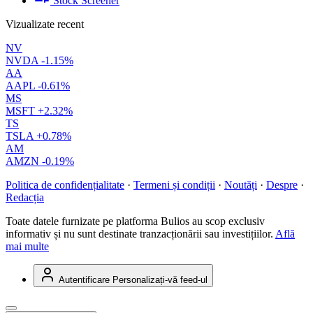
Stock Screener
Vizualizate recent
NV
NVDA
-1.15%
AA
AAPL
-0.61%
MS
MSFT
+2.32%
TS
TSLA
+0.78%
AM
AMZN
-0.19%
Politica de confidențialitate
·
Termeni și condiții
·
Noutăți
·
Despre
·
Redacția
Toate datele furnizate pe platforma Bulios au scop exclusiv
informativ și nu sunt destinate tranzacționării sau investițiilor.
Află
mai multe
Autentificare
Personalizați-vă feed-ul