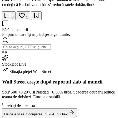
credeți că
Fed
-ul va decide să reducă ratele dobânzilor?
0
1
Fără comentarii
Fii primul care își împărtășește gândurile.
⌘
K
StockBot
Live
Situația pieței
Wall Street
Wall Street crește după raportul slab al muncii
S&P 500
+0.20%
și Nasdaq
+0.50%
urcă. Scăderea ocupării reduce
teama de dobânzi. Europa e stabilă.
Întrebați despre asta
De ce a scăzut ocuparea în SUA în iulie?