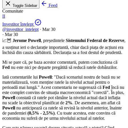
Feed
Toggle Sidebar
Comunitate
II
Investitor înțelept
@investitor_intelept
·
Mar 30
·
Mar 30
📈🦉
Jerome Powell
, președintele
Sistemului Federal de Rezerve
,
a susținut ieri o declarație importantă, chiar dacă piața de acțiuni era
închisă din cauza sărbătorii. Declarația sa a fost destul de prudentă.
Mi se pare că, pe baza acestor comentarii, putem concluziona că
Fed
nu este nici pe departe pregătită să reducă ratele dobânzilor.
Iată comentariile lui
Powell
: "Dacă scenariul nostru de bază nu se
materializează, vom menține ratele la nivelul actual pentru o
perioadă mai lungă." Acest comentariu ne sugerează că
Fed
încă nu
este complet convins de situația macroeconomică "corectă". În plus,
Powell
constată că ratele pot rămâne la nivelul actual dacă inflația
nu scade la obiectivul planificat de
2%
. De asemenea, am aflat că
Powell
nu anticipează ca ratele să revină la nivelul anterior, înainte
de pandemiei
(0,5% - 2,5%)
. Cu toate acestea, este convins că
economia nu suferă de pe urma nivelului actual al ratelor.
Care este părerea voastră despre situația actuală a pieței? Când