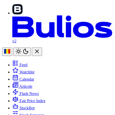
v2
Feed
Watchlist
Calendar
Articole
Flash News
Fair Price Index
StockBot