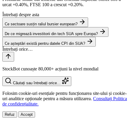
urcat
+0.40%
, FTSE 100 a crescut
+0.20%
.
Întrebați despre asta
Ce sectoare susțin raliul bursier european?
De ce migrează investitorii din tech SUA spre Europa?
Ce așteptări există pentru datele CPI din SUA?
StockBot cunoaște 80,000+ acțiuni la nivel mondial
Căutați sau întrebați orice…
Folosim cookie-uri esențiale pentru funcționarea site-ului și cookie-
uri analitice opționale pentru a măsura utilizarea.
Consultați Politica
de confidențialitate.
Refuz
Accept