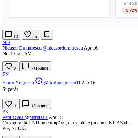
10
15
ND
Nicușor Dumitrescu
@nicusordumitrescu
Apr 16
Netflix și TSM.
0
Răspunde
FN
Florin Negrescu
@florinnegrescu11
Apr 16
Super👍
0
Răspunde
PS
Petruț Sala
@petrutsala
Apr 15
Cu siguranță UNH am cumpărat, dar și altele precum JNJ, ASML,
PG, NFLX.