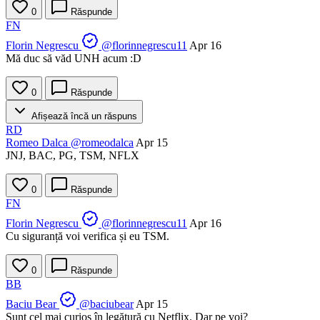
0
Răspunde
FN
Florin Negrescu
@florinnegrescu11
Apr 16
Mă duc să văd UNH acum :D
0
Răspunde
Afișează încă un răspuns
RD
Romeo Dalca
@romeodalca
Apr 15
JNJ, BAC, PG, TSM, NFLX
0
Răspunde
FN
Florin Negrescu
@florinnegrescu11
Apr 16
Cu siguranță voi verifica și eu TSM.
0
Răspunde
BB
Baciu Bear
@baciubear
Apr 15
Sunt cel mai curios în legătură cu Netflix. Dar pe voi?