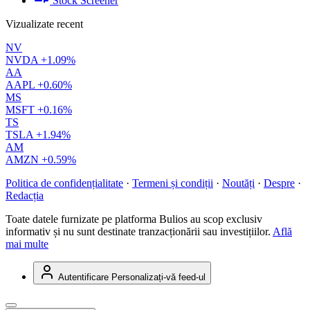
Stock Screener
Vizualizate recent
NV
NVDA
+1.09%
AA
AAPL
+0.60%
MS
MSFT
+0.16%
TS
TSLA
+1.94%
AM
AMZN
+0.59%
Politica de confidențialitate
·
Termeni și condiții
·
Noutăți
·
Despre
·
Redacția
Toate datele furnizate pe platforma Bulios au scop exclusiv
informativ și nu sunt destinate tranzacționării sau investițiilor.
Află
mai multe
Autentificare
Personalizați-vă feed-ul