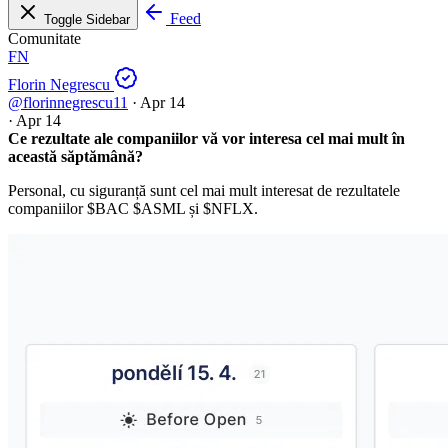
Feed
Toggle Sidebar
Comunitate
FN
Florin Negrescu
@florinnegrescu11
·
Apr 14
·
Apr 14
Ce rezultate ale companiilor vă vor interesa cel mai mult în
această săptămână?
Personal, cu siguranță sunt cel mai mult interesat de rezultatele
companiilor
$BAC
$ASML și
$NFLX
.