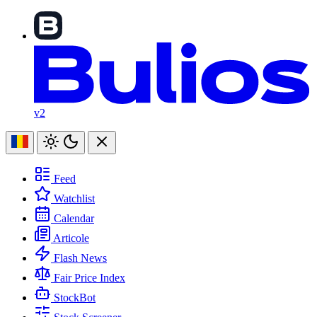
v2
Feed
Watchlist
Calendar
Articole
Flash News
Fair Price Index
StockBot