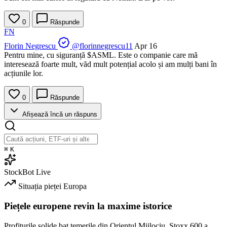
0
Răspunde
FN
Florin Negrescu
@florinnegrescu11
Apr 16
Pentru mine, cu siguranță
$ASML
. Este o companie care mă
interesează foarte mult, văd mult potențial acolo și am mulți bani în
acțiunile lor.
0
Răspunde
Afișează încă un răspuns
⌘
K
StockBot
Live
Situația pieței
Europa
Piețele europene revin la maxime istorice
Profiturile solide bat temerile din Orientul Mijlociu. Stoxx 600 a