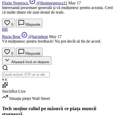
Florin Negrescu
@florinnegrescu11
May 17
Interesantă prezentare generală și vă mulțumesc pentru aceasta. Cred
că multe dintre ele sunt destul de reale.
0
Răspunde
BB
Baciu Bear
@baciubear
May 17
Vă mulțumesc pentru feedback! Nu pot decât să fiu de acord.
0
Răspunde
Afișează încă un răspuns
⌘
K
StockBot
Live
Situația pieței
Wall Street
Tech susține raliul pe măsură ce piața muncii
stagnează