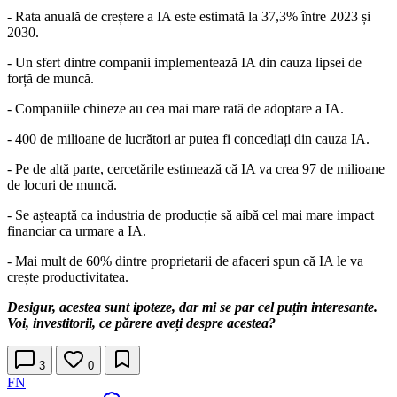
- Rata anuală de creștere a IA este estimată la 37,3% între 2023 și
2030.
- Un sfert dintre companii implementează IA din cauza lipsei de
forță de muncă.
- Companiile chineze au cea mai mare rată de adoptare a IA.
- 400 de milioane de lucrători ar putea fi concediați din cauza IA.
- Pe de altă parte, cercetările estimează că IA va crea 97 de milioane
de locuri de muncă.
- Se așteaptă ca industria de producție să aibă cel mai mare impact
financiar ca urmare a IA.
- Mai mult de 60% dintre proprietarii de afaceri spun că IA le va
crește productivitatea.
Desigur, acestea sunt ipoteze, dar mi se par cel puțin interesante.
Voi, investitorii, ce părere aveți despre acestea?
3
0
FN