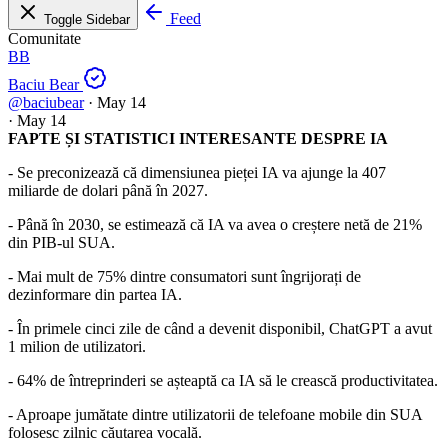
Feed
Toggle Sidebar
Comunitate
BB
Baciu Bear
@baciubear
·
May 14
·
May 14
FAPTE ȘI STATISTICI INTERESANTE DESPRE IA
- Se preconizează că dimensiunea pieței IA va ajunge la 407
miliarde de dolari până în 2027.
- Până în 2030, se estimează că IA va avea o creștere netă de 21%
din PIB-ul SUA.
- Mai mult de 75% dintre consumatori sunt îngrijorați de
dezinformare din partea IA.
- În primele cinci zile de când a devenit disponibil, ChatGPT a avut
1 milion de utilizatori.
- 64% de întreprinderi se așteaptă ca IA să le crească productivitatea.
- Aproape jumătate dintre utilizatorii de telefoane mobile din SUA
folosesc zilnic căutarea vocală.