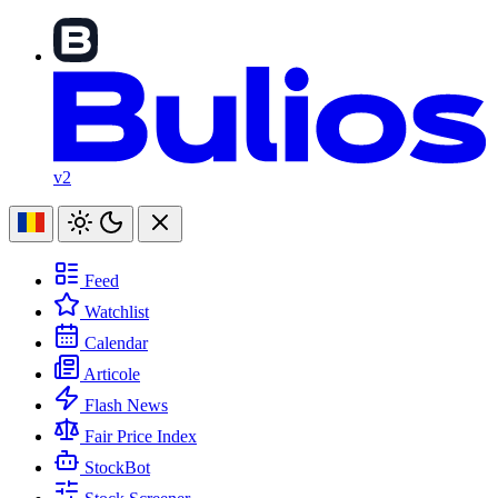
v2
Feed
Watchlist
Calendar
Articole
Flash News
Fair Price Index
StockBot