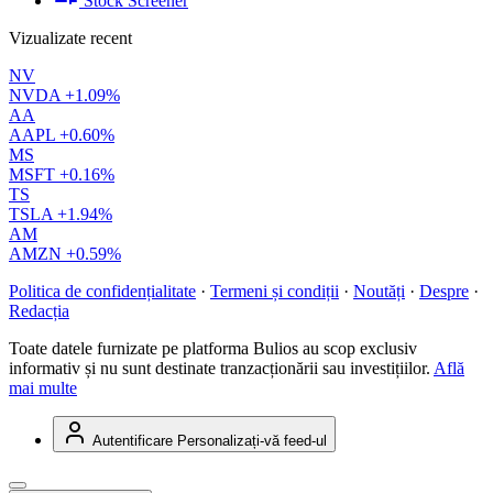
Stock Screener
Vizualizate recent
NV
NVDA
+1.09%
AA
AAPL
+0.60%
MS
MSFT
+0.16%
TS
TSLA
+1.94%
AM
AMZN
+0.59%
Politica de confidențialitate
·
Termeni și condiții
·
Noutăți
·
Despre
·
Redacția
Toate datele furnizate pe platforma Bulios au scop exclusiv
informativ și nu sunt destinate tranzacționării sau investițiilor.
Află
mai multe
Autentificare
Personalizați-vă feed-ul