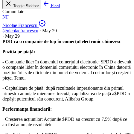
Feed
Toggle Sidebar
Comunitate
NF
Nicolae Francescu
@nicolaefrancescu
·
May 29
·
May 29
PDD ca o companie de top în comerțul electronic chinezesc
Poziția pe piață:
- Companie lider în domeniul comerțului electronic:
$PDD
a devenit
o companie lider în domeniul comerțului electronic în China datorită
poziționării sale eficiente din punct de vedere al costurilor și creșterii
pieței Temu.
- Capitalizare de piață: după rezultatele impresionante din primul
trimestru anunțate miercurea trecută, capitalizarea de piață a
$PDD
a
depășit puternicul său concurent, Alibaba Group.
Performanța financiară:
- Creșterea acțiunilor: Acțiunile
$PDD
au crescut cu 7,5% după ce
au fost anunțate rezultatele.