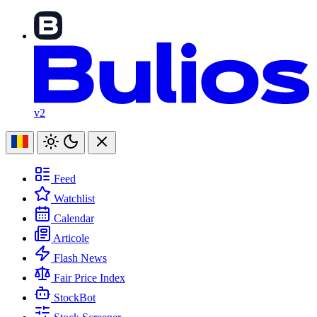
v2
Feed
Watchlist
Calendar
Articole
Flash News
Fair Price Index
StockBot