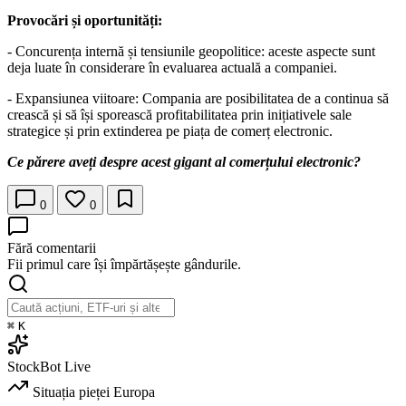
Provocări și oportunități:
- Concurența internă și tensiunile geopolitice: aceste aspecte sunt
deja luate în considerare în evaluarea actuală a companiei.
- Expansiunea viitoare: Compania are posibilitatea de a continua să
crească și să își sporească profitabilitatea prin inițiativele sale
strategice și prin extinderea pe piața de comerț electronic.
Ce părere aveți despre acest gigant al comerțului electronic?
0
0
Fără comentarii
Fii primul care își împărtășește gândurile.
⌘
K
StockBot
Live
Situația pieței
Europa