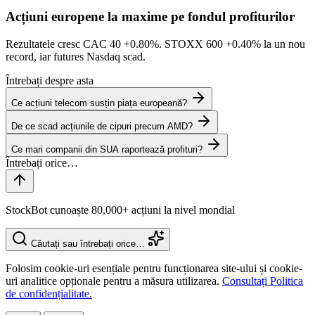
Acțiuni europene la maxime pe fondul profiturilor
Rezultatele cresc CAC 40
+0.80%
. STOXX 600
+0.40%
la un nou
record, iar futures Nasdaq scad.
Întrebați despre asta
Ce acțiuni telecom susțin piața europeană?
De ce scad acțiunile de cipuri precum AMD?
Ce mari companii din SUA raportează profituri?
StockBot cunoaște 80,000+ acțiuni la nivel mondial
Căutați sau întrebați orice…
Folosim cookie-uri esențiale pentru funcționarea site-ului și cookie-
uri analitice opționale pentru a măsura utilizarea.
Consultați Politica
de confidențialitate.