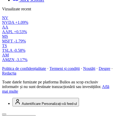
Stock Screener
Vizualizate recent
NV
NVDA
+1.09%
AA
AAPL
+0.53%
MS
MSFT
-1.79%
TS
TSLA
-0.58%
AM
AMZN
-3.17%
Politica de confidențialitate
·
Termeni și condiții
·
Noutăți
·
Despre
·
Redacția
Toate datele furnizate pe platforma Bulios au scop exclusiv
informativ și nu sunt destinate tranzacționării sau investițiilor.
Află
mai multe
Autentificare
Personalizați-vă feed-ul