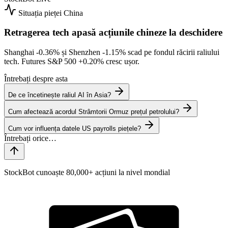
Situația pieței
China
Retragerea tech apasă acțiunile chineze la deschidere
Shanghai
-0.36%
și Shenzhen
-1.15%
scad pe fondul răcirii raliului
tech. Futures S&P 500
+0.20%
cresc ușor.
Întrebați despre asta
De ce încetinește raliul AI în Asia?
Cum afectează acordul Strâmtorii Ormuz prețul petrolului?
Cum vor influența datele US payrolls piețele?
StockBot cunoaște 80,000+ acțiuni la nivel mondial