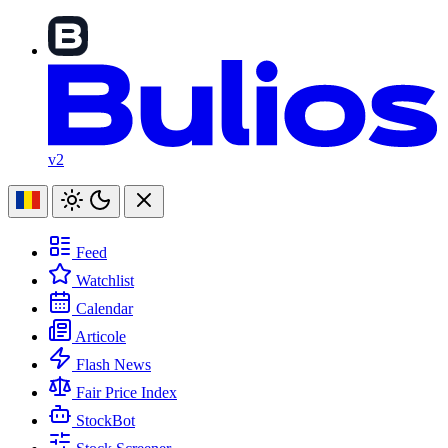
v2
Feed
Watchlist
Calendar
Articole
Flash News
Fair Price Index
StockBot