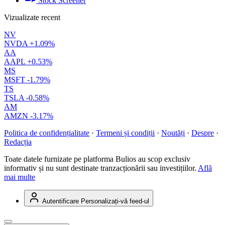
Stock Screener
Vizualizate recent
NV
NVDA
+1.09%
AA
AAPL
+0.53%
MS
MSFT
-1.79%
TS
TSLA
-0.58%
AM
AMZN
-3.17%
Politica de confidențialitate
·
Termeni și condiții
·
Noutăți
·
Despre
·
Redacția
Toate datele furnizate pe platforma Bulios au scop exclusiv
informativ și nu sunt destinate tranzacționării sau investițiilor.
Află
mai multe
Autentificare
Personalizați-vă feed-ul