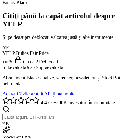
Bulios Black
Citiți până la capăt articolul despre
YELP
Și pe deasupra deblocați valoarea justă și alte instrumente
YE
YELP
Bulios Fair Price
••• %
Cu cât? Deblocați
Subevaluată
Justă
Supraevaluată
Abonament Black: analize, screener, newslettere și StockBot
nelimitat.
Activați 7 zile gratuit
Aflați mai multe
4.45
·
+200K investitori în comunitate
⌘
K
StockBot
Live