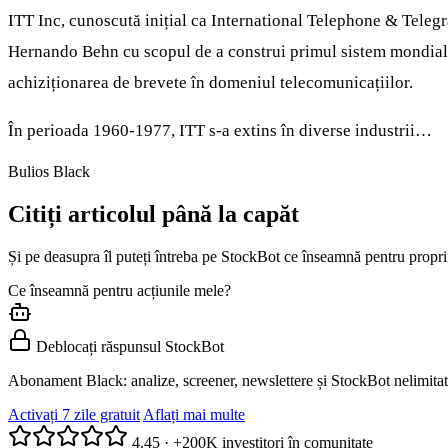
ITT Inc, cunoscută inițial ca International Telephone & Telegr
Hernando Behn cu scopul de a construi primul sistem mondial de
achiziționarea de brevete în domeniul telecomunicațiilor.
În perioada 1960-1977, ITT s-a extins în diverse industrii…
Bulios Black
Citiți articolul până la capăt
Și pe deasupra îl puteți întreba pe StockBot ce înseamnă pentru proprii
Ce înseamnă pentru acțiunile mele?
Deblocați răspunsul StockBot
Abonament Black: analize, screener, newslettere și StockBot nelimitat
Activați 7 zile gratuit
Aflați mai multe
4.45
·
+200K investitori în comunitate