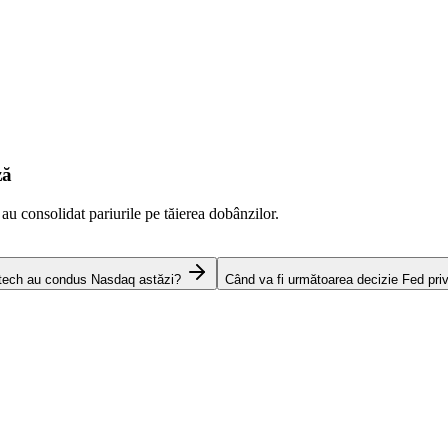
ză
 au consolidat pariurile pe tăierea dobânzilor.
 tech au condus Nasdaq astăzi?
Când va fi următoarea decizie Fed pri