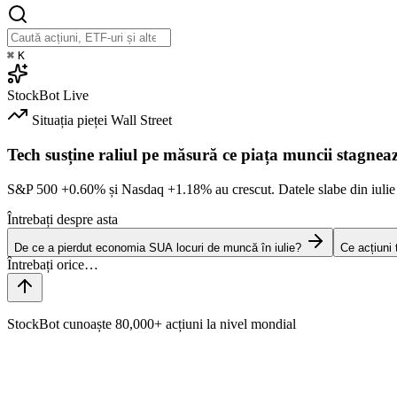
⌘
K
StockBot
Live
Situația pieței
Wall Street
Tech susține raliul pe măsură ce piața muncii stagnea
S&P 500
+0.60%
și Nasdaq
+1.18%
au crescut. Datele slabe din iulie
Întrebați despre asta
De ce a pierdut economia SUA locuri de muncă în iulie?
Ce acțiuni
StockBot cunoaște 80,000+ acțiuni la nivel mondial