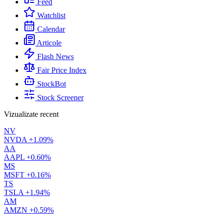
Feed
Watchlist
Calendar
Articole
Flash News
Fair Price Index
StockBot
Stock Screener
Vizualizate recent
NV
NVDA
+1.09%
AA
AAPL
+0.60%
MS
MSFT
+0.16%
TS
TSLA
+1.94%
AM
AMZN
+0.59%