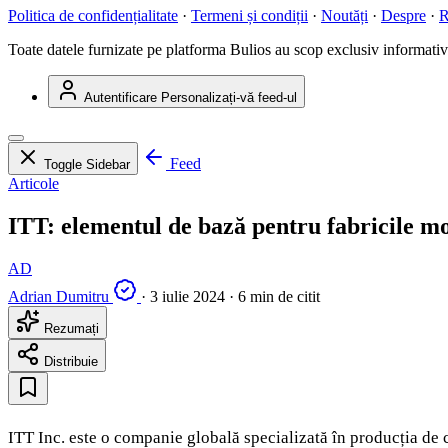
Politica de confidențialitate
·
Termeni și condiții
·
Noutăți
·
Despre
·
R
Toate datele furnizate pe platforma Bulios au scop exclusiv informativ ș
Autentificare
Personalizați-vă feed-ul
Feed
Toggle Sidebar
Articole
ITT: elementul de bază pentru fabricile m
AD
Adrian Dumitru
·
3 iulie 2024
·
6 min de citit
Rezumați
Distribuie
ITT Inc. este o companie globală specializată în producția de 