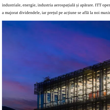
industriale, energie, industria aerospațială și apărare. ITT op
a majorat dividendele, iar prețul pe acțiune se află la noi max