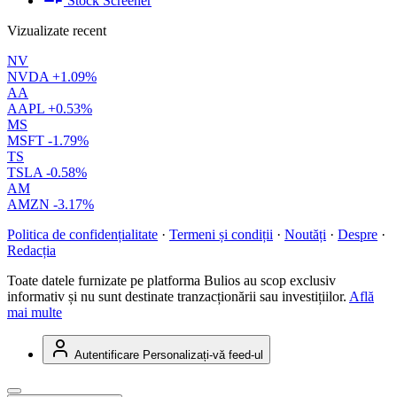
Stock Screener
Vizualizate recent
NV
NVDA
+1.09%
AA
AAPL
+0.53%
MS
MSFT
-1.79%
TS
TSLA
-0.58%
AM
AMZN
-3.17%
Politica de confidențialitate
·
Termeni și condiții
·
Noutăți
·
Despre
·
Redacția
Toate datele furnizate pe platforma Bulios au scop exclusiv
informativ și nu sunt destinate tranzacționării sau investițiilor.
Află
mai multe
Autentificare
Personalizați-vă feed-ul