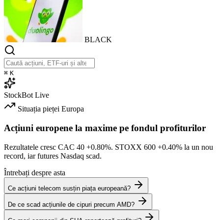
BLACK
⌘
K
StockBot
Live
Situația pieței
Europa
Acțiuni europene la maxime pe fondul profiturilor
Rezultatele cresc CAC 40
+0.80%
. STOXX 600
+0.40%
la un nou
record, iar futures Nasdaq scad.
Întrebați despre asta
Ce acțiuni telecom susțin piața europeană?
De ce scad acțiunile de cipuri precum AMD?