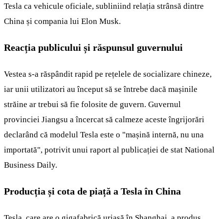
Tesla ca vehicule oficiale, subliniind relația strânsă dintre
China și compania lui Elon Musk.
Reacția publicului și răspunsul guvernului
Vestea s-a răspândit rapid pe rețelele de socializare chineze,
iar unii utilizatori au început să se întrebe dacă mașinile
străine ar trebui să fie folosite de guvern. Guvernul
provinciei Jiangsu a încercat să calmeze aceste îngrijorări
declarând că modelul Tesla este o "mașină internă, nu una
importată", potrivit unui raport al publicației de stat National
Business Daily.
Producția și cota de piață a Tesla în China
Tesla, care are o gigafabrică uriașă în Shanghai, a produs