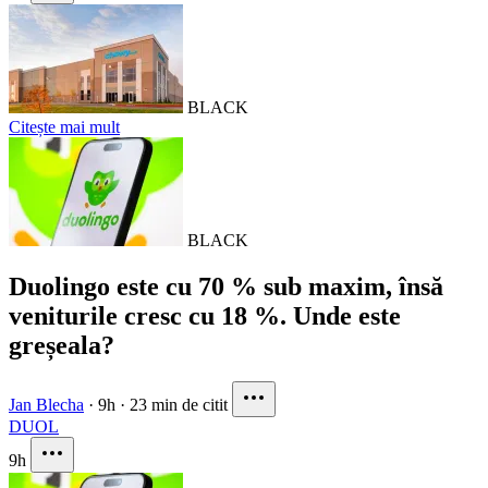
BLACK
Citește mai mult
BLACK
Duolingo este cu 70 % sub maxim, însă
veniturile cresc cu 18 %. Unde este
greșeala?
Jan Blecha
·
9h
·
23 min de citit
DUOL
9h