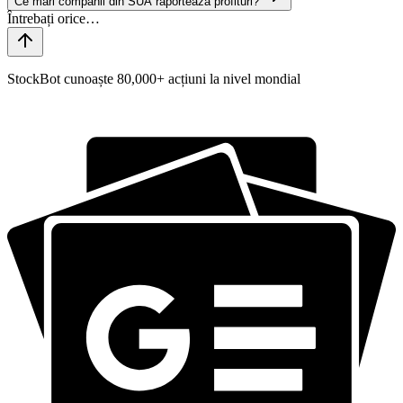
Ce mari companii din SUA raportează profituri?
StockBot cunoaște 80,000+ acțiuni la nivel mondial