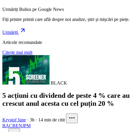
Urmăriți Bulios pe Google News
Fiți printre primii care află despre noi analize, știri și mișcări pe piețe.
Urmăriți
Articole recomandate
Citește mai mult
BLACK
5 acțiuni cu dividend de peste 4 % care au
crescut anul acesta cu cel puțin 20 %
Krystof Jane
·
3h
·
14 min de citit
BAC
BEN
JPM