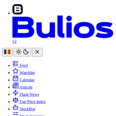
v2
Feed
Watchlist
Calendar
Articole
Flash News
Fair Price Index
StockBot