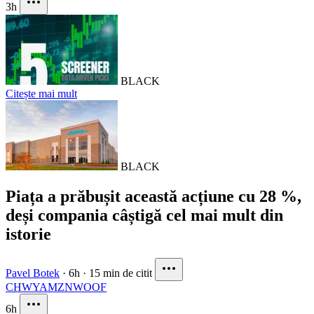
3h
BLACK
Citește mai mult
BLACK
Piața a prăbușit această acțiune cu 28 %,
deși compania câștigă cel mai mult din
istorie
Pavel Botek
·
6h
·
15 min de citit
CHWY
AMZN
WOOF
6h