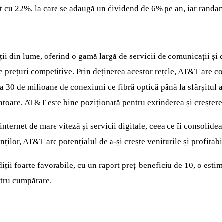
scut cu 22%, la care se adaugă un dividend de 6% pe an, iar rand
 din lume, oferind o gamă largă de servicii de comunicații și d
fere prețuri competitive. Prin deținerea acestor rețele, AT&T are 
la 30 de milioane de conexiuni de fibră optică până la sfârșitul 
atoare, AT&T este bine poziționată pentru extinderea și creștere
ternet de mare viteză și servicii digitale, ceea ce îi consolidea
ților, AT&T are potențialul de a-și crește veniturile și profitabi
ii foarte favorabile, cu un raport preț-beneficiu de 10, o estim
ntru cumpărare.