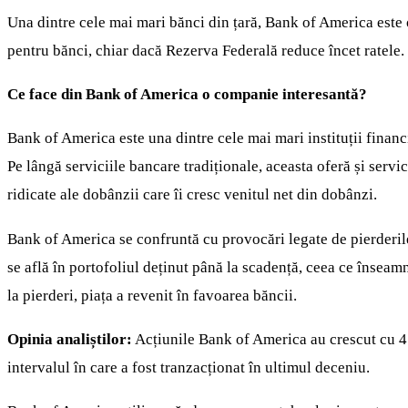
Una dintre cele mai mari bănci din țară, Bank of America este o
pentru bănci, chiar dacă Rezerva Federală reduce încet ratele.
Ce face din Bank of America o companie interesantă?
Bank of America este una dintre cele mai mari instituții financi
Pe lângă serviciile bancare tradiționale, aceasta oferă și servic
ridicate ale dobânzii care îi cresc venitul net din dobânzi.
Bank of America se confruntă cu provocări legate de pierderile n
se află în portofoliul deținut până la scadență, ceea ce înseamn
la pierderi, piața a revenit în favoarea băncii.
Opinia analiștilor:
Acțiunile Bank of America au crescut cu 41%
intervalul în care a fost tranzacționat în ultimul deceniu.