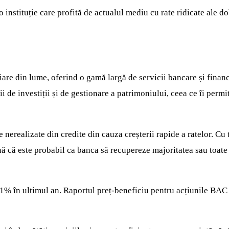
 instituție care profită de actualul mediu cu rate ridicate ale d
are din lume, oferind o gamă largă de servicii bancare și financi
ii de investiții și de gestionare a patrimoniului, ceea ce îi permi
erealizate din credite din cauza creșterii rapide a ratelor. Cu t
ă că este probabil ca banca să recupereze majoritatea sau toate a
 în ultimul an. Raportul preț-beneficiu pentru acțiunile BAC est