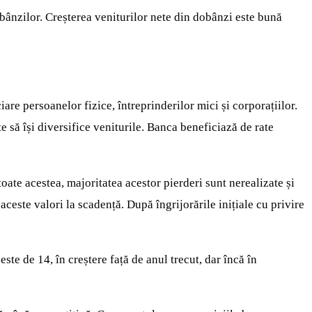
obânzilor. Creșterea veniturilor nete din dobânzi este bună
are persoanelor fizice, întreprinderilor mici și corporațiilor.
te să își diversifice veniturile. Banca beneficiază de rate
oate acestea, majoritatea acestor pierderi sunt nerealizate și
ceste valori la scadență. După îngrijorările inițiale cu privire
e de 14, în creștere față de anul trecut, dar încă în