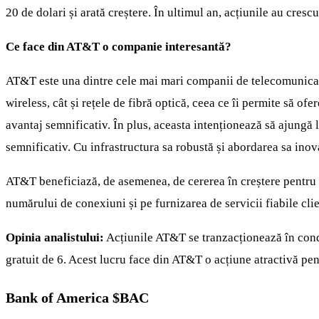
20 de dolari și arată creștere. În ultimul an, acțiunile au cre
Ce face din AT&T o companie interesantă?
AT&T este una dintre cele mai mari companii de telecomunicații
wireless, cât și rețele de fibră optică, ceea ce îi permite să o
avantaj semnificativ. În plus, aceasta intenționează să ajungă 
semnificativ. Cu infrastructura sa robustă și abordarea sa inov
AT&T beneficiază, de asemenea, de cererea în creștere pentru in
numărului de conexiuni și pe furnizarea de servicii fiabile clien
Opinia analistului:
Acțiunile AT&T se tranzacționează în condiț
gratuit de 6. Acest lucru face din AT&T o acțiune atractivă pe
Bank of America
$BAC