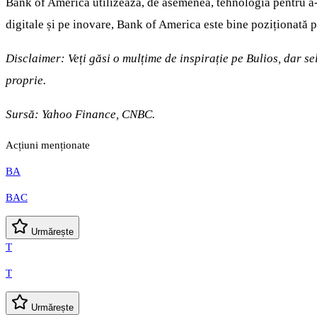
Bank of America utilizează, de asemenea, tehnologia pentru a-și
digitale și pe inovare, Bank of America este bine poziționată pe
Disclaimer: Veți găsi o mulțime de inspirație pe Bulios, dar s
proprie.
Sursă: Yahoo Finance, CNBC.
Acțiuni menționate
BA
BAC
Urmărește
T
T
Urmărește