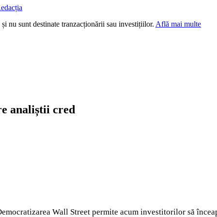
edacția
i nu sunt destinate tranzacționării sau investițiilor.
Află mai multe
e analiștii cred
 Democratizarea Wall Street permite acum investitorilor să înceap