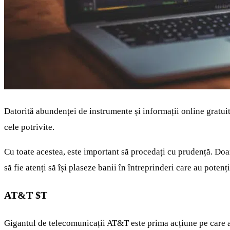
Datorită abundenței de instrumente și informații online gratuite
cele potrivite.
Cu toate acestea, este important să procedați cu prudență. Doar 
să fie atenți să își plaseze banii în întreprinderi care au potenția
AT&T
$T
Gigantul de telecomunicații AT&T este prima acțiune pe care ar