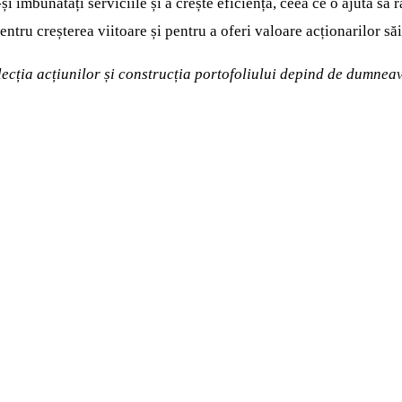
 îmbunătăți serviciile și a crește eficiența, ceea ce o ajută să
ntru creșterea viitoare și pentru a oferi valoare acționarilor săi
elecția acțiunilor și construcția portofoliului depind de dumne