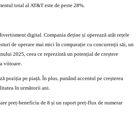
amentul total al AT&T este de peste 28%.
ivertisment digital. Compania deține și operează atât rețele
costuri de operare mai mici în comparație cu concurenții săi, un
anului 2025, ceea ce reprezintă un potențial de creștere
a viitoare.
ză poziția pe piață. În plus, punând accentul pe creșterea
litatea în următorii ani.
are preț-beneficiu de 8 și un raport preț-flux de numerar