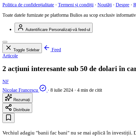
Politica de confidențialitate
·
Termeni și condiții
·
Noutăți
·
Despre
·
R
Toate datele furnizate pe platforma Bulios au scop exclusiv informativ ș
Autentificare
Personalizați-vă feed-ul
Feed
Toggle Sidebar
Articole
2 acțiuni interesante sub 50 de dolari în car
NF
Nicolae Francescu
·
8 iulie 2024
·
4 min de citit
Rezumați
Distribuie
Vechiul adagiu "banii fac bani" nu se mai aplică în investiții.