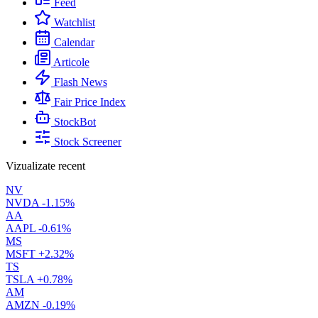
Feed
Watchlist
Calendar
Articole
Flash News
Fair Price Index
StockBot
Stock Screener
Vizualizate recent
NV
NVDA
-1.15%
AA
AAPL
-0.61%
MS
MSFT
+2.32%
TS
TSLA
+0.78%
AM
AMZN
-0.19%