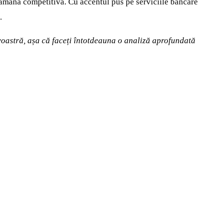
 rămână competitivă. Cu accentul pus pe serviciile bancare
.
avoastră, așa că faceți întotdeauna o analiză aprofundată