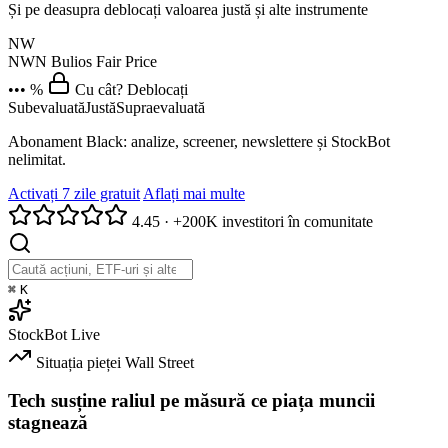
Și pe deasupra deblocați valoarea justă și alte instrumente
NW
NWN
Bulios Fair Price
••• %
Cu cât? Deblocați
Subevaluată
Justă
Supraevaluată
Abonament Black: analize, screener, newslettere și StockBot
nelimitat.
Activați 7 zile gratuit
Aflați mai multe
4.45
·
+200K investitori în comunitate
⌘
K
StockBot
Live
Situația pieței
Wall Street
Tech susține raliul pe măsură ce piața muncii
stagnează