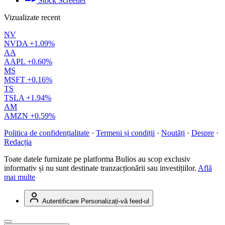
Stock Screener
Vizualizate recent
NV
NVDA
+1.09%
AA
AAPL
+0.60%
MS
MSFT
+0.16%
TS
TSLA
+1.94%
AM
AMZN
+0.59%
Politica de confidențialitate
·
Termeni și condiții
·
Noutăți
·
Despre
·
Redacția
Toate datele furnizate pe platforma Bulios au scop exclusiv
informativ și nu sunt destinate tranzacționării sau investițiilor.
Află
mai multe
Autentificare
Personalizați-vă feed-ul