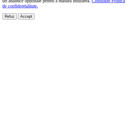
uri analitice opționale pentru a măsura utilizarea.
Consultați Politica
de confidențialitate.
Refuz
Accept