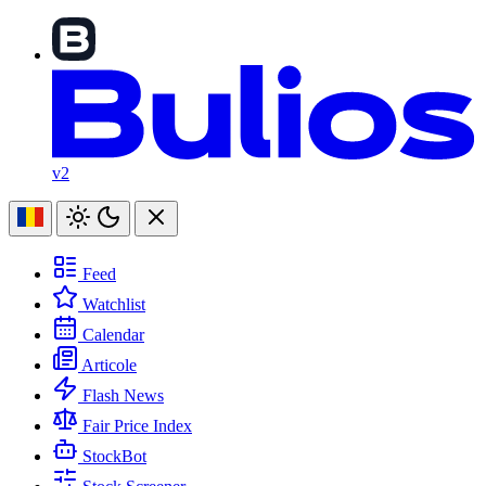
v2
Feed
Watchlist
Calendar
Articole
Flash News
Fair Price Index
StockBot