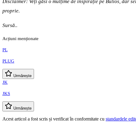
Disclaimer: Veți găsi o mulțime de inspirație pe Bulios, dar s
proprie.
Sursă.
.
Acțiuni menționate
PL
PLUG
Urmărește
JK
JKS
Urmărește
Acest articol a fost scris și verificat în conformitate cu
standardele edit