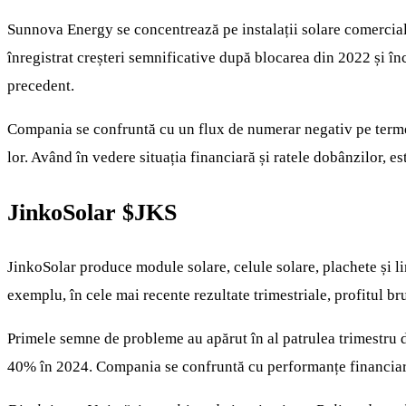
Sunnova Energy se concentrează pe instalații solare comerciale 
înregistrat creșteri semnificative după blocarea din 2022 și în
precedent.
Compania se confruntă cu un flux de numerar negativ pe termen 
lor. Având în vedere situația financiară și ratele dobânzilor, e
JinkoSolar
$JKS
JinkoSolar produce module solare, celule solare, plachete și lin
exemplu, în cele mai recente rezultate trimestriale, profitul b
Primele semne de probleme au apărut în al patrulea trimestru di
40% în 2024. Compania se confruntă cu performanțe financiare î