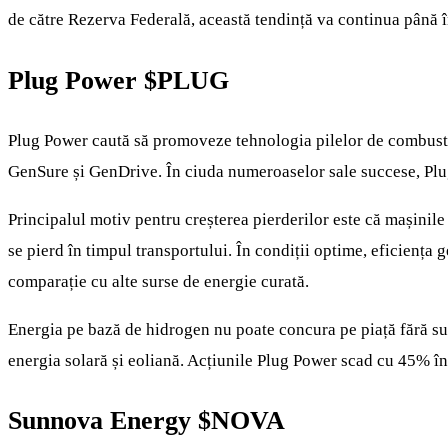
de către Rezerva Federală, această tendință va continua până în
Plug Power
$PLUG
Plug Power caută să promoveze tehnologia pilelor de combustie
GenSure și GenDrive. În ciuda numeroaselor sale succese, Plug 
Principalul motiv pentru creșterea pierderilor este că mașini
se pierd în timpul transportului. În condiții optime, eficiența 
comparație cu alte surse de energie curată.
Energia pe bază de hidrogen nu poate concura pe piață fără sub
energia solară și eoliană. Acțiunile Plug Power scad cu 45% î
Sunnova Energy
$NOVA