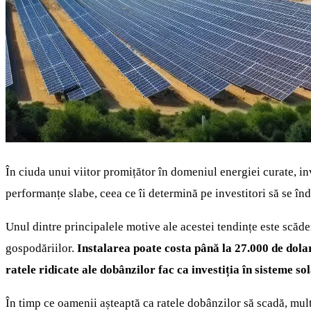
În ciuda unui viitor promițător în domeniul energiei curate, i
performanțe slabe, ceea ce îi determină pe investitori să se înd
Unul dintre principalele motive ale acestei tendințe este scăde
gospodăriilor.
Instalarea poate costa până la 27.000 de dolar
ratele ridicate ale dobânzilor fac ca investiția în sisteme s
În timp ce oamenii așteaptă ca ratele dobânzilor să scadă, multe