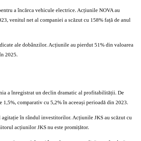
 pentru a încărca vehicule electrice. Acțiunile NOVA au
2023, venitul net al companiei a scăzut cu 158% față de anul
dicate ale dobânzilor. Acțiunile au pierdut 51% din valoarea
 în 2025.
a a înregistrat un declin dramatic al profitabilității. De
t de 1,5%, comparativ cu 5,2% în aceeași perioadă din 2023.
agitație în rândul investitorilor. Acțiunile JKS au scăzut cu
itorul acțiunilor JKS nu este promițător.