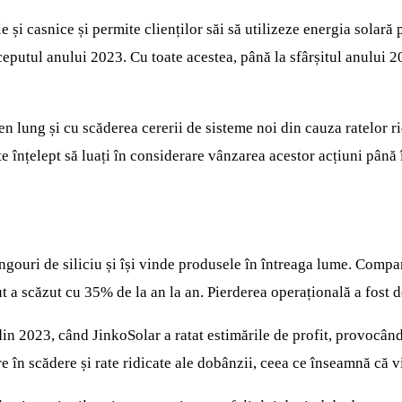
și casnice și permite clienților săi să utilizeze energia solară
ceputul anului 2023. Cu toate acestea, până la sfârșitul anului 
lung și cu scăderea cererii de sisteme noi din cauza ratelor ri
ste înțelept să luați în considerare vânzarea acestor acțiuni până
gouri de siliciu și își vinde produsele în întreaga lume. Compani
rut a scăzut cu 35% de la an la an. Pierderea operațională a fos
n 2023, când JinkoSolar a ratat estimările de profit, provocând 
n scădere și rate ridicate ale dobânzii, ceea ce înseamnă că vi