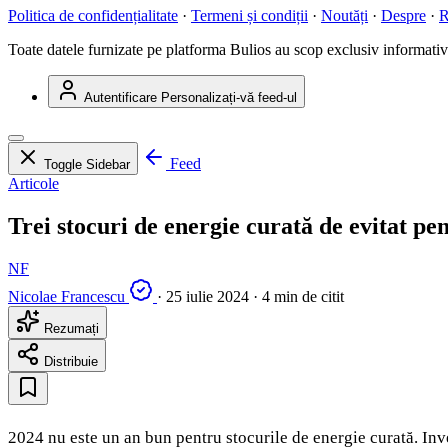
Politica de confidențialitate
·
Termeni și condiții
·
Noutăți
·
Despre
·
R
Toate datele furnizate pe platforma Bulios au scop exclusiv informativ ș
Autentificare
Personalizați-vă feed-ul
Feed
Toggle Sidebar
Articole
Trei stocuri de energie curată de evitat p
NF
Nicolae Francescu
·
25 iulie 2024
·
4 min de citit
Rezumați
Distribuie
2024 nu este un an bun pentru stocurile de energie curată. Inve