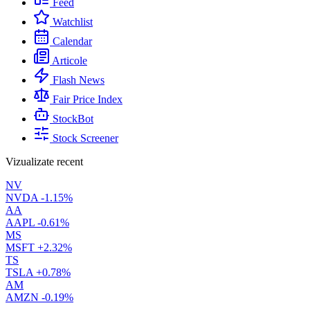
Feed
Watchlist
Calendar
Articole
Flash News
Fair Price Index
StockBot
Stock Screener
Vizualizate recent
NV
NVDA
-1.15%
AA
AAPL
-0.61%
MS
MSFT
+2.32%
TS
TSLA
+0.78%
AM
AMZN
-0.19%