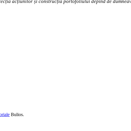
elecția acțiunilor și construcția portofoliului depind de dumne
oriale
Bulios.