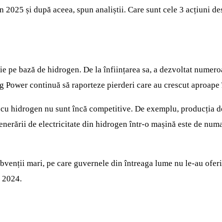
 2025 și după aceea, spun analiștii. Care sunt cele 3 acțiuni de
 pe bază de hidrogen. De la înființarea sa, a dezvoltat numero
Power continuă să raporteze pierderi care au crescut aproape în 
le cu hidrogen nu sunt încă competitive. De exemplu, producția d
generării de electricitate din hidrogen într-o mașină este de num
venții mari, pe care guvernele din întreaga lume nu le-au oferit
n 2024.