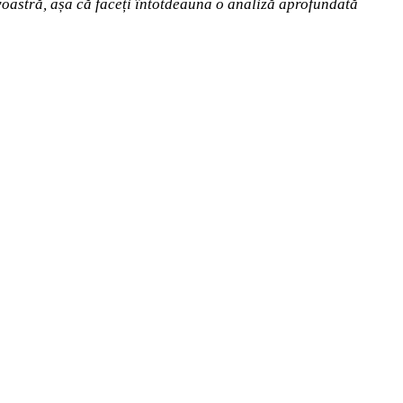
avoastră, așa că faceți întotdeauna o analiză aprofundată