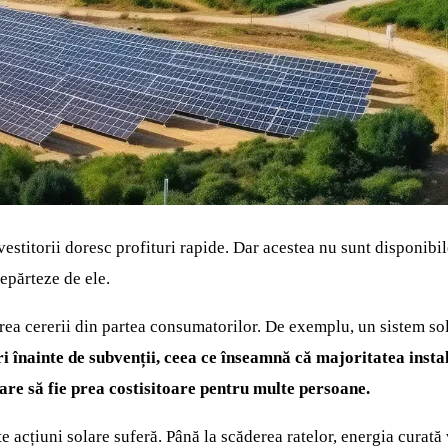
nvestitorii doresc profituri rapide. Dar acestea nu sunt disponib
epărteze de ele.
rea cererii din partea consumatorilor. De exemplu, un sistem sol
i înainte de subvenții, ceea ce înseamnă că majoritatea insta
olare să fie prea costisitoare pentru multe persoane.
 acțiuni solare suferă. Până la scăderea ratelor, energia curată 