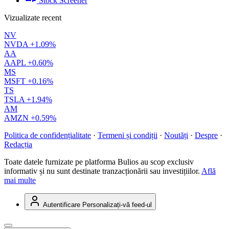
Stock Screener
Vizualizate recent
NV
NVDA
+1.09%
AA
AAPL
+0.60%
MS
MSFT
+0.16%
TS
TSLA
+1.94%
AM
AMZN
+0.59%
Politica de confidențialitate
·
Termeni și condiții
·
Noutăți
·
Despre
·
Redacția
Toate datele furnizate pe platforma Bulios au scop exclusiv
informativ și nu sunt destinate tranzacționării sau investițiilor.
Află
mai multe
Autentificare
Personalizați-vă feed-ul