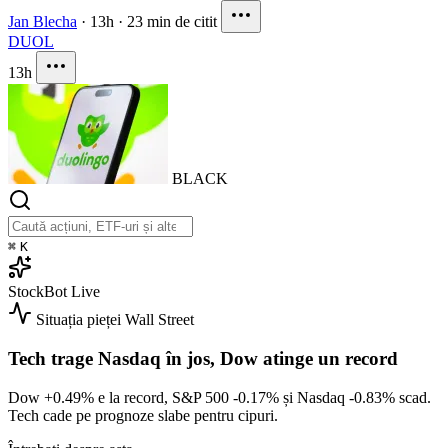
Jan Blecha
·
13h
·
23 min de citit
DUOL
13h
BLACK
⌘
K
StockBot
Live
Situația pieței
Wall Street
Tech trage Nasdaq în jos, Dow atinge un record
Dow
+0.49%
e la record, S&P 500
-0.17%
și Nasdaq
-0.83%
scad.
Tech cade pe prognoze slabe pentru cipuri.