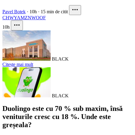
Pavel Botek
·
10h
·
15 min de citit
CHWY
AMZN
WOOF
10h
BLACK
Citește mai mult
BLACK
Duolingo este cu 70 % sub maxim, însă
veniturile cresc cu 18 %. Unde este
greșeala?