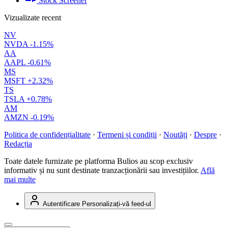
Stock Screener
Vizualizate recent
NV
NVDA
-1.15%
AA
AAPL
-0.61%
MS
MSFT
+2.32%
TS
TSLA
+0.78%
AM
AMZN
-0.19%
Politica de confidențialitate
·
Termeni și condiții
·
Noutăți
·
Despre
·
Redacția
Toate datele furnizate pe platforma Bulios au scop exclusiv
informativ și nu sunt destinate tranzacționării sau investițiilor.
Află
mai multe
Autentificare
Personalizați-vă feed-ul