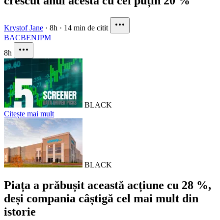
crescut anul acesta cu cel puțin 20 %
Krystof Jane
·
8h
·
14 min de citit
BAC
BEN
JPM
8h
BLACK
Citește mai mult
BLACK
Piața a prăbușit această acțiune cu 28 %,
deși compania câștigă cel mai mult din
istorie