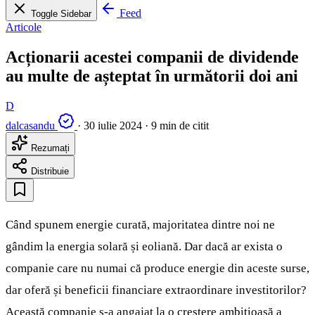
Feed
Toggle Sidebar
Articole
Acționarii acestei companii de dividende
au multe de așteptat în următorii doi ani
D
dalcasandu
·
30 iulie 2024
·
9 min de citit
Rezumați
Distribuie
Când spunem energie curată, majoritatea dintre noi ne
gândim la energia solară și eoliană. Dar dacă ar exista o
companie care nu numai că produce energie din aceste surse,
dar oferă și beneficii financiare extraordinare investitorilor?
Această companie s-a angajat la o creștere ambițioasă a