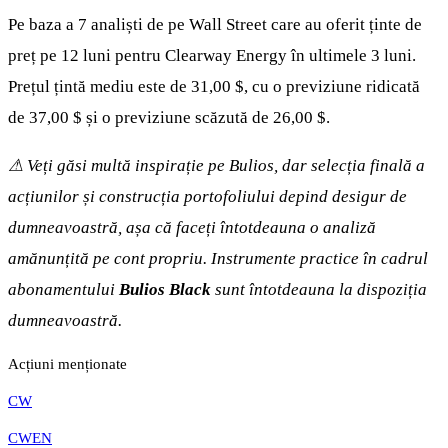
Pe baza a 7 analiști de pe Wall Street care au oferit ținte de
preț pe 12 luni pentru Clearway Energy în ultimele 3 luni.
Prețul țintă mediu este de 31,00 $, cu o previziune ridicată
de 37,00 $ și o previziune scăzută de 26,00 $.
⚠ Veți găsi multă inspirație pe Bulios, dar selecția finală a
acțiunilor și construcția portofoliului depind desigur de
dumneavoastră, așa că faceți întotdeauna o analiză
amănunțită pe cont propriu. Instrumente practice în cadrul
abonamentului
Bulios Black
sunt întotdeauna la dispoziția
dumneavoastră.
Acțiuni menționate
CW
CWEN