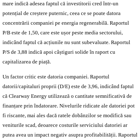
mare indică adesea faptul că investitorii cred într-un
potențial de creștere puternic, ceea ce se poate datora
concentrării companiei pe energia regenerabilă. Raportul
P/B este de 1,50, care este ușor peste media sectorului,
indicând faptul că acțiunile nu sunt subevaluate. Raportul
P/S de 3,88 indică apoi câștiguri solide în raport cu
capitalizarea de piață.
Un factor critic este datoria companiei. Raportul
datorii/capitaluri proprii (D/E) este de 3,96, indicând faptul
că Clearway Energy utilizează o cantitate semnificativă de
finanțare prin îndatorare. Nivelurile ridicate ale datoriei pot
fi riscante, mai ales dacă ratele dobânzilor se modifică sau
veniturile scad, deoarece costurile serviciului datoriei ar
putea avea un impact negativ asupra profitabilității. Raportul