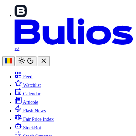
v2
Feed
Watchlist
Calendar
Articole
Flash News
Fair Price Index
StockBot