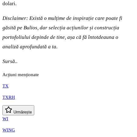
dolari.
Disclaimer: Există o mulțime de inspirație care poate fi
găsită pe Bulios, dar selecția acțiunilor și construcția
portofoliului depinde de tine, așa că fă întotdeauna o
analiză aprofundată a ta.
Sursă.
.
Acțiuni menționate
TX
TXRH
Urmărește
WI
WING