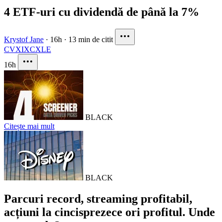
4 ETF-uri cu dividendă de până la 7%
Krystof Jane
·
16h
·
13 min de citit
CVX
IXC
XLE
16h
BLACK
Citește mai mult
BLACK
Parcuri record, streaming profitabil,
acțiuni la cincisprezece ori profitul. Unde