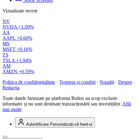
Stock Screener
Vizualizate recent
NV
NVDA
+1.09%
AA
AAPL
+0.60%
MS
MSFT
+0.16%
TS
TSLA
+1.94%
AM
AMZN
+0.59%
Politica de confidențialitate
·
Termeni și condiții
·
Noutăți
·
Despre
·
Redacția
Toate datele furnizate pe platforma Bulios au scop exclusiv
informativ și nu sunt destinate tranzacționării sau investițiilor.
Află
mai multe
Autentificare
Personalizați-vă feed-ul