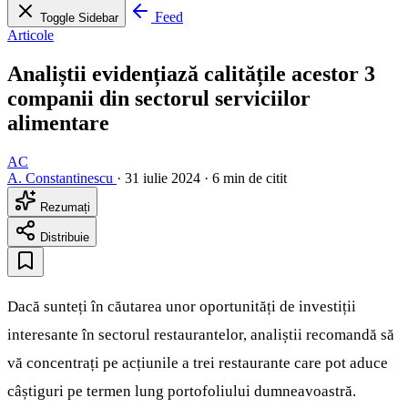
Feed
Toggle Sidebar
Articole
Analiștii evidențiază calitățile acestor 3
companii din sectorul serviciilor
alimentare
AC
A. Constantinescu
·
31 iulie 2024
·
6 min de citit
Rezumați
Distribuie
Dacă sunteți în căutarea unor oportunități de investiții
interesante în sectorul restaurantelor, analiștii recomandă să
vă concentrați pe acțiunile a trei restaurante care pot aduce
câștiguri pe termen lung portofoliului dumneavoastră.