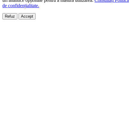
uri analitice opționale pentru a măsura utilizarea.
Consultați Politica
de confidențialitate.
Refuz
Accept