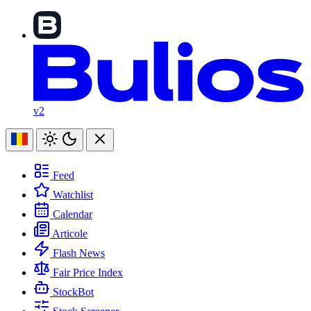
v2
Feed
Watchlist
Calendar
Articole
Flash News
Fair Price Index
StockBot