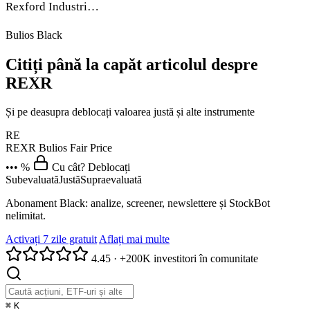
Rexford Industri…
Bulios Black
Citiți până la capăt articolul despre
REXR
Și pe deasupra deblocați valoarea justă și alte instrumente
RE
REXR
Bulios Fair Price
••• %
Cu cât? Deblocați
Subevaluată
Justă
Supraevaluată
Abonament Black: analize, screener, newslettere și StockBot
nelimitat.
Activați 7 zile gratuit
Aflați mai multe
4.45
·
+200K investitori în comunitate
⌘
K