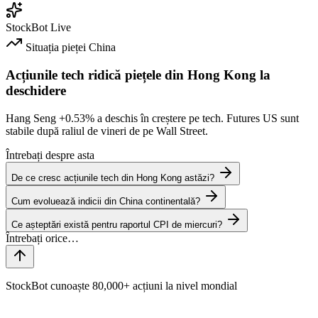
StockBot
Live
Situația pieței
China
Acțiunile tech ridică piețele din Hong Kong la
deschidere
Hang Seng
+0.53%
a deschis în creștere pe tech. Futures US sunt
stabile după raliul de vineri de pe Wall Street.
Întrebați despre asta
De ce cresc acțiunile tech din Hong Kong astăzi?
Cum evoluează indicii din China continentală?
Ce așteptări există pentru raportul CPI de miercuri?
StockBot cunoaște 80,000+ acțiuni la nivel mondial