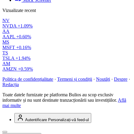
Stock Screener
Vizualizate recent
NV
NVDA
+1.09%
AA
AAPL
+0.60%
MS
MSFT
+0.16%
TS
TSLA
+1.94%
AM
AMZN
+0.59%
Politica de confidențialitate
·
Termeni și condiții
·
Noutăți
·
Despre
·
Redacția
Toate datele furnizate pe platforma Bulios au scop exclusiv
informativ și nu sunt destinate tranzacționării sau investițiilor.
Află
mai multe
Autentificare
Personalizați-vă feed-ul