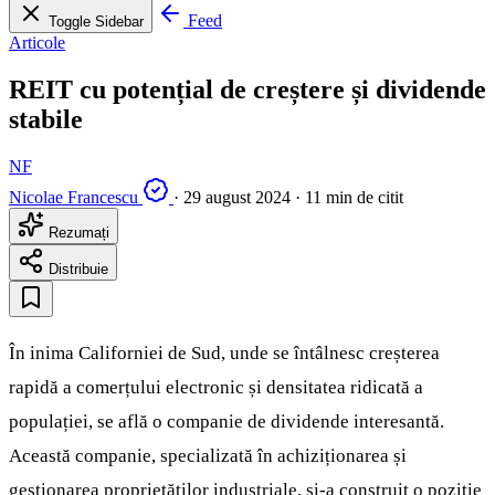
Feed
Toggle Sidebar
Articole
REIT cu potențial de creștere și dividende
stabile
NF
Nicolae Francescu
·
29 august 2024
·
11 min de citit
Rezumați
Distribuie
În inima Californiei de Sud, unde se întâlnesc creșterea
rapidă a comerțului electronic și densitatea ridicată a
populației, se află o companie de dividende interesantă.
Această companie, specializată în achiziționarea și
gestionarea proprietăților industriale, și-a construit o poziție