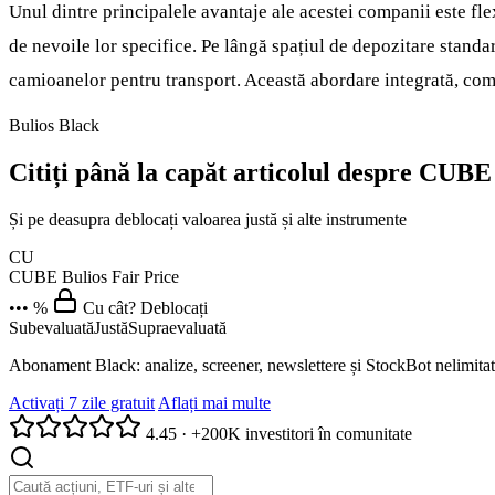
Unul dintre principalele avantaje ale acestei companii este flexi
de nevoile lor specifice. Pe lângă spațiul de depozitare standa
camioanelor pentru transport. Această abordare integrată, co
Bulios Black
Citiți până la capăt articolul despre CUBE
Și pe deasupra deblocați valoarea justă și alte instrumente
CU
CUBE
Bulios Fair Price
••• %
Cu cât? Deblocați
Subevaluată
Justă
Supraevaluată
Abonament Black: analize, screener, newslettere și StockBot nelimitat
Activați 7 zile gratuit
Aflați mai multe
4.45
·
+200K investitori în comunitate