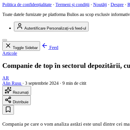
Politica de confidențialitate
·
Termeni și condiții
·
Noutăți
·
Despre
·
R
Toate datele furnizate pe platforma Bulios au scop exclusiv informativ ș
Autentificare
Personalizați-vă feed-ul
Feed
Toggle Sidebar
Articole
Companie de top în sectorul depozitării, c
AR
Alin Rusu
·
3 septembrie 2024
·
9 min de citit
Rezumați
Distribuie
Compania pe care o vom analiza astăzi este unul dintre cei mai