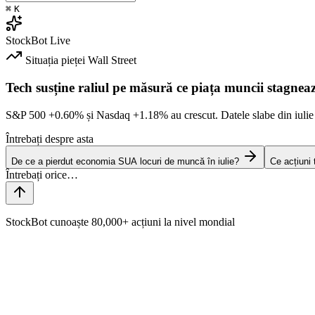
⌘
K
StockBot
Live
Situația pieței
Wall Street
Tech susține raliul pe măsură ce piața muncii stagnea
S&P 500
+0.60%
și Nasdaq
+1.18%
au crescut. Datele slabe din iulie
Întrebați despre asta
De ce a pierdut economia SUA locuri de muncă în iulie?
Ce acțiuni
StockBot cunoaște 80,000+ acțiuni la nivel mondial