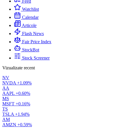
Feed
Watchlist
Calendar
Articole
Flash News
Fair Price Index
StockBot
Stock Screener
Vizualizate recent
NV
NVDA
+1.09%
AA
AAPL
+0.60%
MS
MSFT
+0.16%
TS
TSLA
+1.94%
AM
AMZN
+0.59%