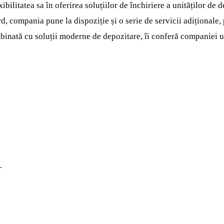
bilitatea sa în oferirea soluțiilor de închiriere a unităților de d
rd, compania pune la dispoziție și o serie de servicii adițional
mbinată cu soluții moderne de depozitare, îi conferă companiei
.