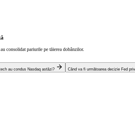
ză
 au consolidat pariurile pe tăierea dobânzilor.
 tech au condus Nasdaq astăzi?
Când va fi următoarea decizie Fed pri