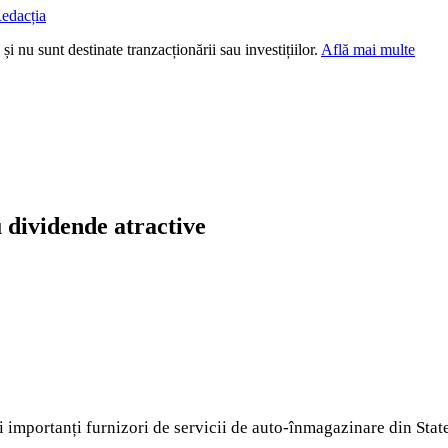
edacția
i nu sunt destinate tranzacționării sau investițiilor.
Află mai multe
u dividende atractive
 importanți furnizori de servicii de auto-înmagazinare din State