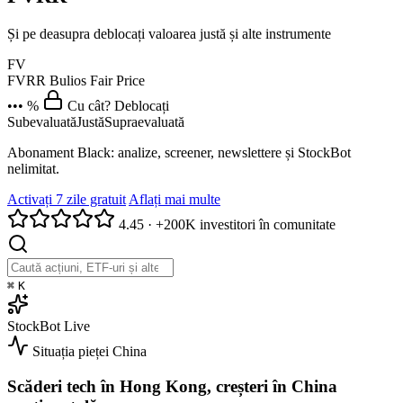
Și pe deasupra deblocați valoarea justă și alte instrumente
FV
FVRR
Bulios Fair Price
••• %
Cu cât? Deblocați
Subevaluată
Justă
Supraevaluată
Abonament Black: analize, screener, newslettere și StockBot
nelimitat.
Activați 7 zile gratuit
Aflați mai multe
4.45
·
+200K investitori în comunitate
⌘
K
StockBot
Live
Situația pieței
China
Scăderi tech în Hong Kong, creșteri în China