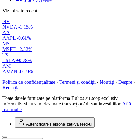
Stock Screener
Vizualizate recent
NV
NVDA
-1.15%
AA
AAPL
-0.61%
MS
MSFT
+2.32%
TS
TSLA
+0.78%
AM
AMZN
-0.19%
Politica de confidențialitate
·
Termeni și condiții
·
Noutăți
·
Despre
·
Redacția
Toate datele furnizate pe platforma Bulios au scop exclusiv
informativ și nu sunt destinate tranzacționării sau investițiilor.
Află
mai multe
Autentificare
Personalizați-vă feed-ul