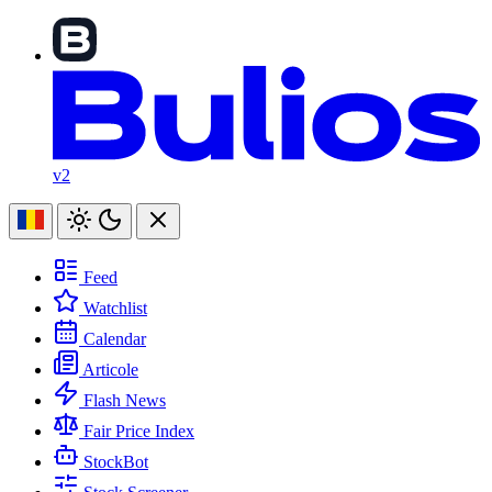
v2
Feed
Watchlist
Calendar
Articole
Flash News
Fair Price Index
StockBot