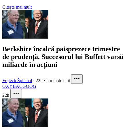
Citește mai mult
Berkshire încalcă paisprezece trimestre
de prudență. Succesorul lui Buffett varsă
miliarde în acțiuni
Vojtěch Šplíchal
·
22h
·
5 min de citit
OXY
BAC
GOOG
22h