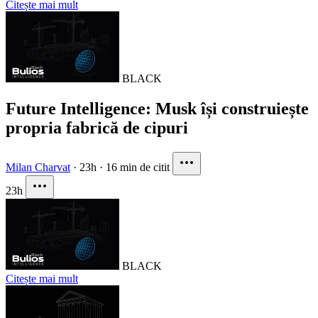
Citește mai mult
BLACK
Future Intelligence: Musk își construiește
propria fabrică de cipuri
Milan Charvat
·
23h
·
16 min de citit
23h
BLACK
Citește mai mult