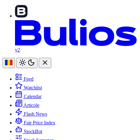
v2
Feed
Watchlist
Calendar
Articole
Flash News
Fair Price Index
StockBot