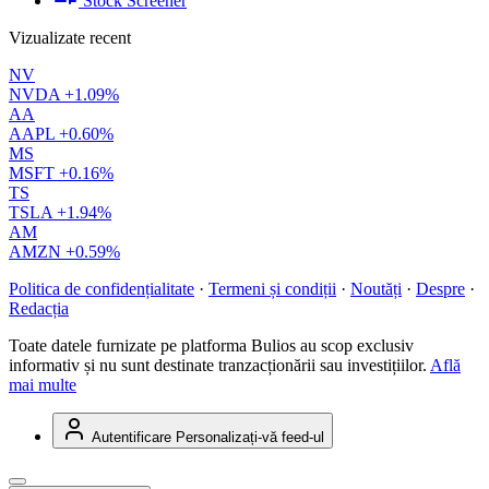
Stock Screener
Vizualizate recent
NV
NVDA
+1.09%
AA
AAPL
+0.60%
MS
MSFT
+0.16%
TS
TSLA
+1.94%
AM
AMZN
+0.59%
Politica de confidențialitate
·
Termeni și condiții
·
Noutăți
·
Despre
·
Redacția
Toate datele furnizate pe platforma Bulios au scop exclusiv
informativ și nu sunt destinate tranzacționării sau investițiilor.
Află
mai multe
Autentificare
Personalizați-vă feed-ul