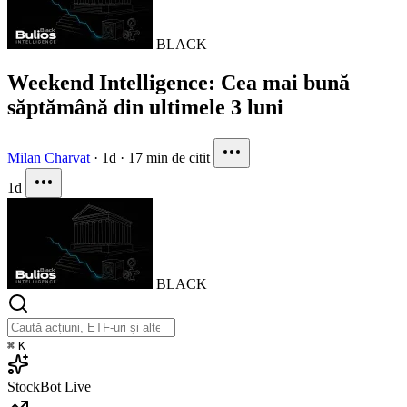
BLACK
Weekend Intelligence: Cea mai bună
săptămână din ultimele 3 luni
Milan Charvat
·
1d
·
17 min de citit
1d
BLACK
⌘
K
StockBot
Live