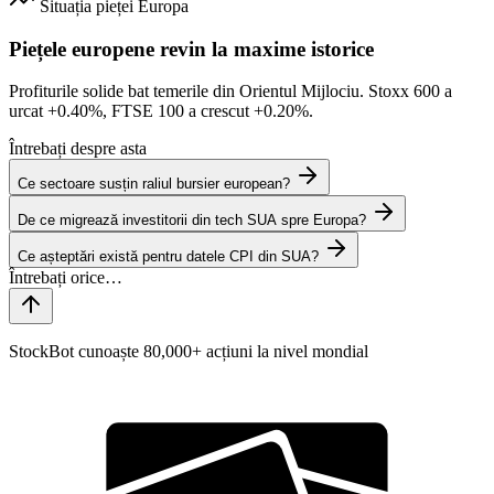
Situația pieței
Europa
Piețele europene revin la maxime istorice
Profiturile solide bat temerile din Orientul Mijlociu. Stoxx 600 a
urcat
+0.40%
, FTSE 100 a crescut
+0.20%
.
Întrebați despre asta
Ce sectoare susțin raliul bursier european?
De ce migrează investitorii din tech SUA spre Europa?
Ce așteptări există pentru datele CPI din SUA?
StockBot cunoaște 80,000+ acțiuni la nivel mondial