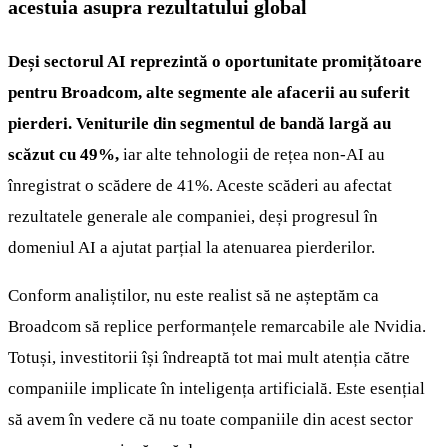
acestuia asupra rezultatului global
Deși sectorul AI reprezintă o oportunitate promițătoare
pentru Broadcom, alte segmente ale afacerii au suferit
pierderi. Veniturile din segmentul de bandă largă au
scăzut cu 49%,
iar alte tehnologii de rețea non-AI au
înregistrat o scădere de 41%. Aceste scăderi au afectat
rezultatele generale ale companiei, deși progresul în
domeniul AI a ajutat parțial la atenuarea pierderilor.
Conform analiștilor, nu este realist să ne așteptăm ca
Broadcom să replice performanțele remarcabile ale Nvidia.
Totuși, investitorii își îndreaptă tot mai mult atenția către
companiile implicate în inteligența artificială. Este esențial
să avem în vedere că nu toate companiile din acest sector