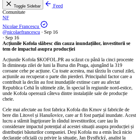
Feed
Toggle Sidebar
Comunitate
NF
Nicolae Francescu
@nicolaefrancescu
·
Sep 16
·
Sep 16
Acțiunile Kofola slăbesc din cauza inundațiilor, investitorii se
tem de impactul asupra producției
Acțiunile Kofola
$KOFOL.PR
au scăzut cu până la cinci procente
în dimineața zilei de luni la Bursa din Praga, ajungând la 319
coroane cehe pe acțiune. Cu toate acestea, mai târziu în cursul zilei,
acțiunile au recuperat o parte din pierderi. Principalul factor care a
contribuit la declin au fost inundațiile extinse care au afectat
Republica Cehă în ultimele zile, în special în regiunile nord-estice,
unde Kofola operează câteva dintre instalațiile sale de producție
cheie.
Cele mai afectate au fost fabrica Kofola din Krnov și fabricile de
bere din Litovel și Hanušovice, care ar fi fost parțial inundate. Acest
lucru a stârnit îngrijorare în rândul investitorilor, care iau în
considerare impactul potențial al acestei situații asupra producției și
distribuției băuturilor companiei. Deși Kofola nu a emis încă nicio
declarație oficială cu privire la situație, Jan Bystřický, analist la