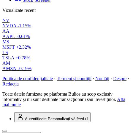
Stock Screener
Vizualizate recent
NV
NVDA
-1.15%
AA
AAPL
-0.61%
MS
MSFT
+2.32%
TS
TSLA
+0.78%
AM
AMZN
-0.19%
Politica de confidențialitate
·
Termeni și condiții
·
Noutăți
·
Despre
·
Redacția
Toate datele furnizate pe platforma Bulios au scop exclusiv
informativ și nu sunt destinate tranzacționării sau investițiilor.
Află
mai multe
Autentificare
Personalizați-vă feed-ul