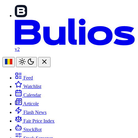
v2
Feed
Watchlist
Calendar
Articole
Flash News
Fair Price Index
StockBot