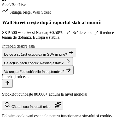
StockBot
Live
Situația pieței
Wall Street
Wall Street crește după raportul slab al muncii
S&P 500
+0.20%
și Nasdaq
+0.50%
urcă. Scăderea ocupării reduce
teama de dobânzi. Europa e stabilă.
Întrebați despre asta
De ce a scăzut ocuparea în SUA în iulie?
Ce acțiuni tech conduc Nasdaq astăzi?
Va crește Fed dobânzile în septembrie?
StockBot cunoaște 80,000+ acțiuni la nivel mondial
Căutați sau întrebați orice…
Folosim cookie-uri esențiale pentru funcționarea site-ului și cookie-