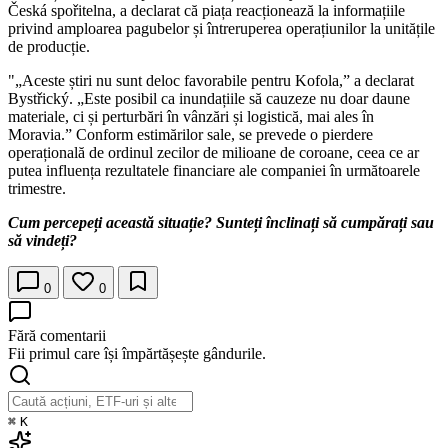
Česká spořitelna, a declarat că piața reacționează la informațiile
privind amploarea pagubelor și întreruperea operațiunilor la unitățile
de producție.
"„Aceste știri nu sunt deloc favorabile pentru Kofola,” a declarat
Bystřický. „Este posibil ca inundațiile să cauzeze nu doar daune
materiale, ci și perturbări în vânzări și logistică, mai ales în
Moravia.” Conform estimărilor sale, se prevede o pierdere
operațională de ordinul zecilor de milioane de coroane, ceea ce ar
putea influența rezultatele financiare ale companiei în următoarele
trimestre.
Cum percepeți această situație? Sunteți înclinați să cumpărați sau
să vindeți?
0
0
Fără comentarii
Fii primul care își împărtășește gândurile.
⌘
K