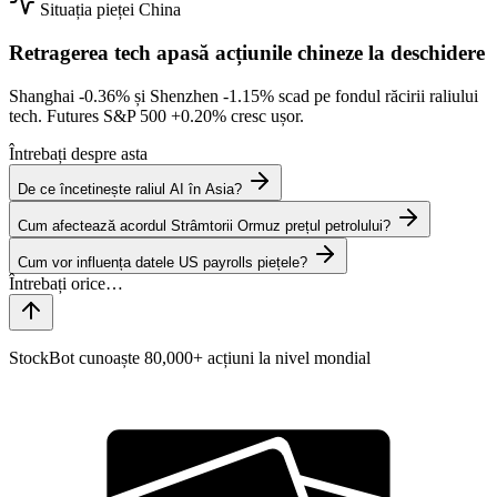
Situația pieței
China
Retragerea tech apasă acțiunile chineze la deschidere
Shanghai
-0.36%
și Shenzhen
-1.15%
scad pe fondul răcirii raliului
tech. Futures S&P 500
+0.20%
cresc ușor.
Întrebați despre asta
De ce încetinește raliul AI în Asia?
Cum afectează acordul Strâmtorii Ormuz prețul petrolului?
Cum vor influența datele US payrolls piețele?
StockBot cunoaște 80,000+ acțiuni la nivel mondial