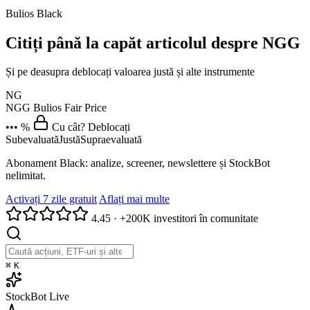
Bulios Black
Citiți până la capăt articolul despre NGG
Și pe deasupra deblocați valoarea justă și alte instrumente
NG
NGG
Bulios Fair Price
••• %
Cu cât? Deblocați
Subevaluată
Justă
Supraevaluată
Abonament Black: analize, screener, newslettere și StockBot
nelimitat.
Activați 7 zile gratuit
Aflați mai multe
4.45
·
+200K investitori în comunitate
⌘
K
StockBot
Live