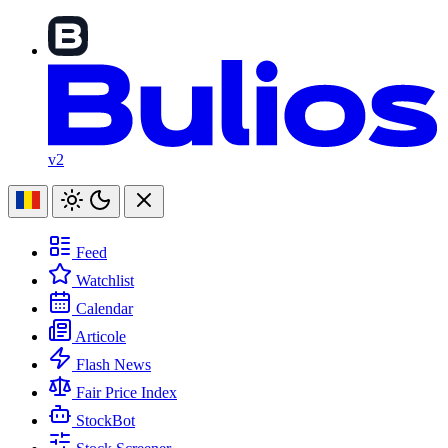
v2
Feed
Watchlist
Calendar
Articole
Flash News
Fair Price Index
StockBot