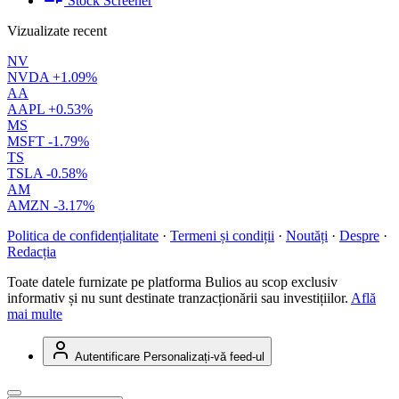
Stock Screener
Vizualizate recent
NV
NVDA
+1.09%
AA
AAPL
+0.53%
MS
MSFT
-1.79%
TS
TSLA
-0.58%
AM
AMZN
-3.17%
Politica de confidențialitate
·
Termeni și condiții
·
Noutăți
·
Despre
·
Redacția
Toate datele furnizate pe platforma Bulios au scop exclusiv
informativ și nu sunt destinate tranzacționării sau investițiilor.
Află
mai multe
Autentificare
Personalizați-vă feed-ul