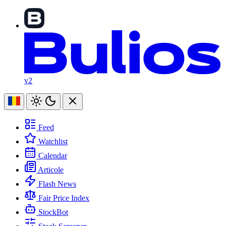
v2
Feed
Watchlist
Calendar
Articole
Flash News
Fair Price Index
StockBot