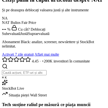
Și pe deasupra deblocați valoarea justă și alte instrumente
NA
NAT
Bulios Fair Price
••• %
Cu cât? Deblocați
Subevaluată
Justă
Supraevaluată
Abonament Black: analize, screener, newslettere și StockBot
nelimitat.
Activați 7 zile gratuit
Aflați mai multe
4.45
·
+200K investitori în comunitate
⌘
K
StockBot
Live
Situația pieței
Wall Street
Tech susține raliul pe măsură ce piața muncii