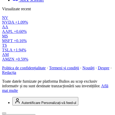
Stock Screener
Vizualizate recent
NV
NVDA
+1.09%
AA
AAPL
+0.60%
MS
MSFT
+0.16%
TS
TSLA
+1.94%
AM
AMZN
+0.59%
Politica de confidențialitate
·
Termeni și condiții
·
Noutăți
·
Despre
·
Redacția
Toate datele furnizate pe platforma Bulios au scop exclusiv
informativ și nu sunt destinate tranzacționării sau investițiilor.
Află
mai multe
Autentificare
Personalizați-vă feed-ul