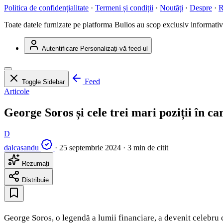
Politica de confidențialitate
·
Termeni și condiții
·
Noutăți
·
Despre
·
R
Toate datele furnizate pe platforma Bulios au scop exclusiv informativ ș
Autentificare
Personalizați-vă feed-ul
Feed
Toggle Sidebar
Articole
George Soros și cele trei mari poziții în ca
D
dalcasandu
·
25 septembrie 2024
·
3 min de citit
Rezumați
Distribuie
George Soros, o legendă a lumii financiare, a devenit celebru c