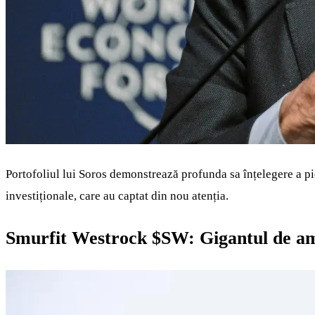
Portofoliul lui Soros demonstrează profunda sa înțelegere a pieț
investiționale, care au captat din nou atenția.
Smurfit Westrock $SW: Gigantul de amb