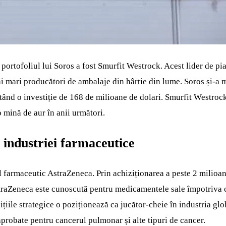
n portofoliul lui Soros a fost Smurfit Westrock. Acest lider de p
 mari producători de ambalaje din hârtie din lume. Soros și-a ma
ntând o investiție de 168 de milioane de dolari. Smurfit Westrock
 mină de aur în anii următori.
l industriei farmaceutice
ul farmaceutic AstraZeneca. Prin achiziționarea a peste 2 milioan
straZeneca este cunoscută pentru medicamentele sale împotriva c
iile strategice o poziționează ca jucător-cheie în industria glob
probate pentru cancerul pulmonar și alte tipuri de cancer.