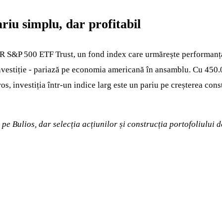
riu simplu, dar profitabil
DR S&P 500 ETF Trust, un fond index care urmărește performanța
nvestiție - pariază pe economia americană în ansamblu. Cu 450.0
ros, investiția într-un indice larg este un pariu pe creșterea con
ă pe Bulios, dar selecția acțiunilor și construcția portofoliulu