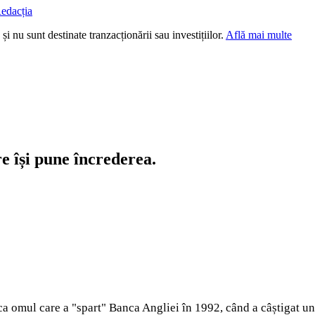
edacția
i nu sunt destinate tranzacționării sau investițiilor.
Află mai multe
re își pune încrederea.
a omul care a "spart" Banca Angliei în 1992, când a câștigat un 