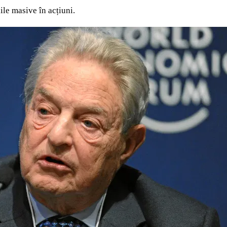
iile masive în acțiuni.