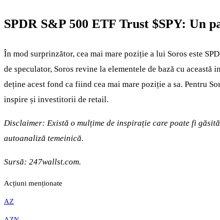
SPDR S&P 500 ETF Trust
$SPY
: Un pa
În mod surprinzător, cea mai mare poziție a lui Soros este SP
de speculator, Soros revine la elementele de bază cu această i
deține acest fond ca fiind cea mai mare poziție a sa. Pentru So
inspire și investitorii de retail.
Disclaimer: Există o mulțime de inspirație care poate fi găsit
autoanaliză temeinică.
Sursă: 247wallst.com.
Acțiuni menționate
AZ
AZN