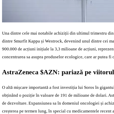
Una dintre cele mai notabile achiziții din ultimul trimestru di
dintre Smurfit Kappa și Westrock, devenind unul dintre cei mai
900.000 de acțiuni inițiale la 3,3 milioane de acțiuni, repreze
concentrarea sa asupra produselor ecologice, care ar putea fi o
AstraZeneca
$AZN
: pariază pe viitoru
O altă mișcare importantă a fost investiția lui Soros în gigant
obținând o poziție în valoare de 191 de milioane de dolari. A
de dezvoltare. Expansiunea sa în domeniul oncologiei și achiziț
creșterea pe termen lung, în special cu medicamentele recent a