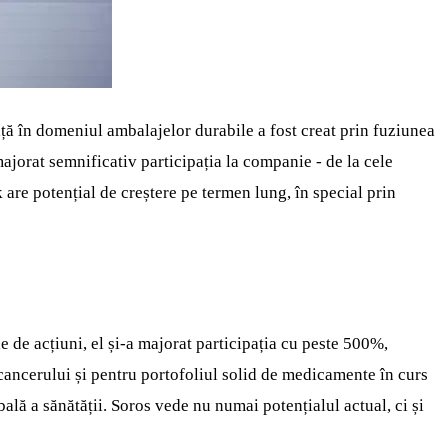
iață în domeniul ambalajelor durabile a fost creat prin fuziunea
jorat semnificativ participația la companie - de la cele
 are potențial de creștere pe termen lung, în special prin
e de acțiuni, el și-a majorat participația cu peste 500%,
ancerului și pentru portofoliul solid de medicamente în curs
ală a sănătății. Soros vede nu numai potențialul actual, ci și