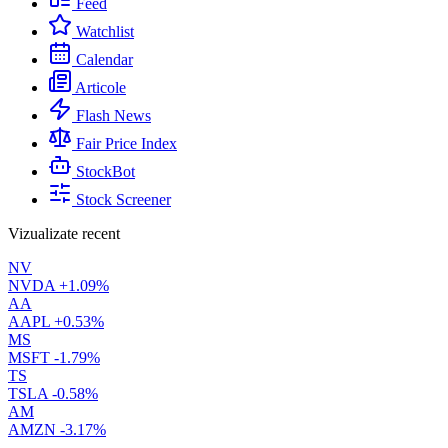
Feed
Watchlist
Calendar
Articole
Flash News
Fair Price Index
StockBot
Stock Screener
Vizualizate recent
NV
NVDA
+1.09%
AA
AAPL
+0.53%
MS
MSFT
-1.79%
TS
TSLA
-0.58%
AM
AMZN
-3.17%