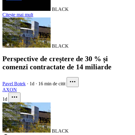
BLACK
Citește mai mult
BLACK
Perspective de creștere de 30 % și
comenzi contractate de 14 miliarde
Pavel Botek
·
1d
·
16 min de citit
AXON
1d
BLACK