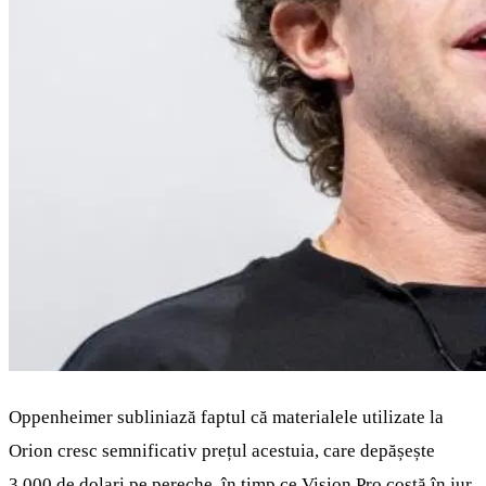
Oppenheimer subliniază faptul că materialele utilizate la
Orion cresc semnificativ prețul acestuia, care depășește
3.000 de dolari pe pereche, în timp ce Vision Pro costă în jur