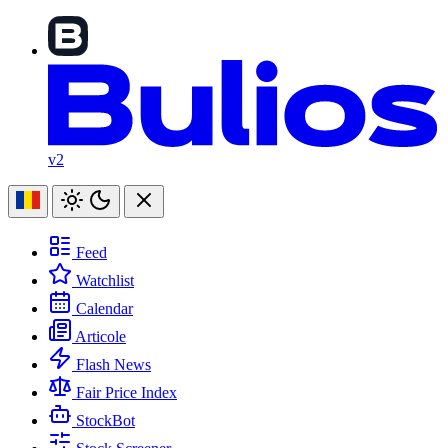
v2
Feed
Watchlist
Calendar
Articole
Flash News
Fair Price Index
StockBot