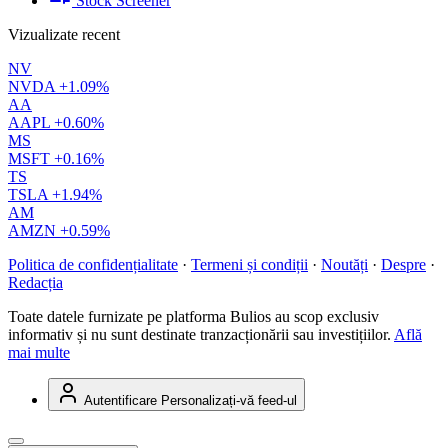
Stock Screener
Vizualizate recent
NV
NVDA
+1.09%
AA
AAPL
+0.60%
MS
MSFT
+0.16%
TS
TSLA
+1.94%
AM
AMZN
+0.59%
Politica de confidențialitate
·
Termeni și condiții
·
Noutăți
·
Despre
·
Redacția
Toate datele furnizate pe platforma Bulios au scop exclusiv
informativ și nu sunt destinate tranzacționării sau investițiilor.
Află
mai multe
Autentificare
Personalizați-vă feed-ul