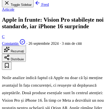
Feed
Toggle Sidebar
Articole
Apple în frunte: Vision Pro stabilește noi
standarde, iar iPhone 16 surprinde
C
Constantin
·
26 septembrie 2024
·
3 min de citit
Rezumați
Distribuie
Noile analize indică faptul că Apple nu doar că își menține
avantajul în fața concurenței, ci reușește să depășească
așteptările. Două produse esențiale sunt în centrul atenției:
Vision Pro și iPhone 16. În timp ce Meta a dezvăluit un nou
prototip pentru ochelarii săi Orion AR, Apple rămâne lider