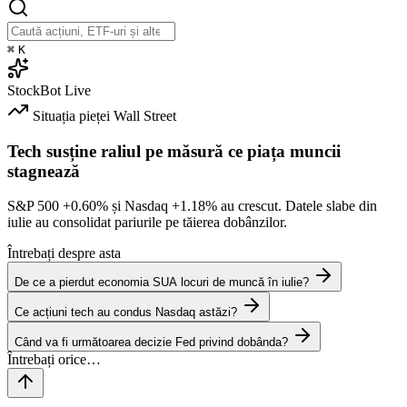
⌘
K
StockBot
Live
Situația pieței
Wall Street
Tech susține raliul pe măsură ce piața muncii
stagnează
S&P 500
+0.60%
și Nasdaq
+1.18%
au crescut. Datele slabe din
iulie au consolidat pariurile pe tăierea dobânzilor.
Întrebați despre asta
De ce a pierdut economia SUA locuri de muncă în iulie?
Ce acțiuni tech au condus Nasdaq astăzi?
Când va fi următoarea decizie Fed privind dobânda?