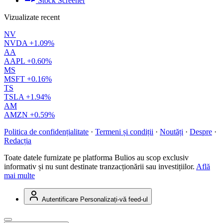
Stock Screener
Vizualizate recent
NV
NVDA
+1.09%
AA
AAPL
+0.60%
MS
MSFT
+0.16%
TS
TSLA
+1.94%
AM
AMZN
+0.59%
Politica de confidențialitate
·
Termeni și condiții
·
Noutăți
·
Despre
·
Redacția
Toate datele furnizate pe platforma Bulios au scop exclusiv
informativ și nu sunt destinate tranzacționării sau investițiilor.
Află
mai multe
Autentificare
Personalizați-vă feed-ul