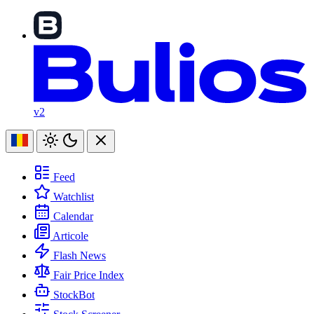
v2
Feed
Watchlist
Calendar
Articole
Flash News
Fair Price Index
StockBot