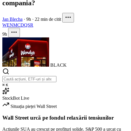
compania?
Jan Blecha
·
9h
·
22 min de citit
WEN
MCD
QSR
9h
BLACK
⌘
K
StockBot
Live
Situația pieței
Wall Street
Wall Street urcă pe fondul relaxării tensiunilor
Acțiunile SUA au crescut pe profituri solide. S&P 500 a urcat cu