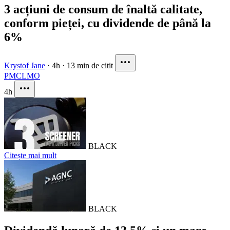
3 acțiuni de consum de înaltă calitate,
conform pieței, cu dividende de până la
6%
Krystof Jane
·
4h
·
13 min de citit
PM
CL
MO
4h
BLACK
Citește mai mult
BLACK