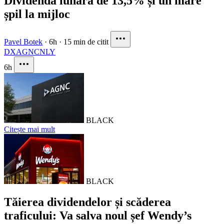
Dividendă lunară de 13,5% și un mare
șpil la mijloc
Pavel Botek
·
6h
·
15 min de citit
DX
AGNC
NLY
6h
BLACK
Citește mai mult
BLACK
Tăierea dividendelor și scăderea
traficului: Va salva noul șef Wendy’s