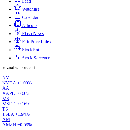
Feed
Watchlist
Calendar
Articole
Flash News
Fair Price Index
StockBot
Stock Screener
Vizualizate recent
NV
NVDA
+1.09%
AA
AAPL
+0.60%
MS
MSFT
+0.16%
TS
TSLA
+1.94%
AM
AMZN
+0.59%