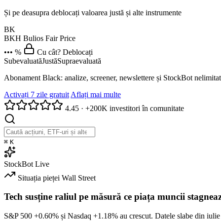
Și pe deasupra deblocați valoarea justă și alte instrumente
BK
BKH
Bulios Fair Price
••• %
Cu cât? Deblocați
Subevaluată
Justă
Supraevaluată
Abonament Black: analize, screener, newslettere și StockBot nelimitat
Activați 7 zile gratuit
Aflați mai multe
4.45
·
+200K investitori în comunitate
⌘
K
StockBot
Live
Situația pieței
Wall Street
Tech susține raliul pe măsură ce piața muncii stagnea
S&P 500
+0.60%
și Nasdaq
+1.18%
au crescut. Datele slabe din iulie