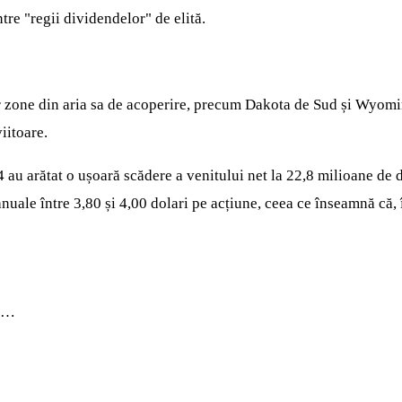
tre "regii dividendelor" de elită.
ar zone din aria sa de acoperire, precum Dakota de Sud și Wyoming
iitoare.
4 au arătat o ușoară scădere a venitului net la 22,8 milioane de 
nuale între 3,80 și 4,00 dolari pe acțiune, ceea ce înseamnă că, 
in…