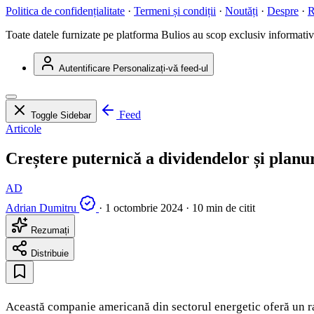
Politica de confidențialitate
·
Termeni și condiții
·
Noutăți
·
Despre
·
R
Toate datele furnizate pe platforma Bulios au scop exclusiv informativ ș
Autentificare
Personalizați-vă feed-ul
Feed
Toggle Sidebar
Articole
Creștere puternică a dividendelor și planur
AD
Adrian Dumitru
·
1 octombrie 2024
·
10 min de citit
Rezumați
Distribuie
Această companie americană din sectorul energetic oferă un r