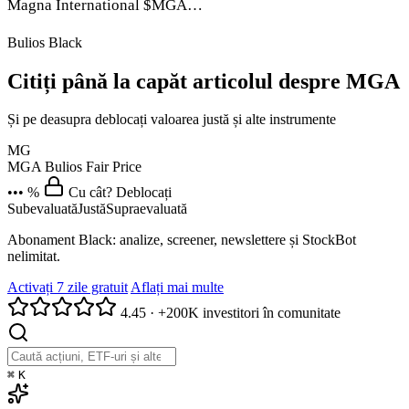
Magna International
$MGA
…
Bulios Black
Citiți până la capăt articolul despre MGA
Și pe deasupra deblocați valoarea justă și alte instrumente
MG
MGA
Bulios Fair Price
••• %
Cu cât? Deblocați
Subevaluată
Justă
Supraevaluată
Abonament Black: analize, screener, newslettere și StockBot
nelimitat.
Activați 7 zile gratuit
Aflați mai multe
4.45
·
+200K investitori în comunitate
⌘
K