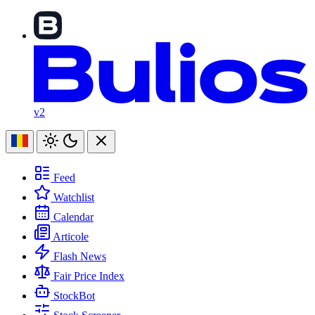
v2
Feed
Watchlist
Calendar
Articole
Flash News
Fair Price Index
StockBot