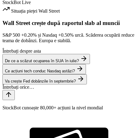
StockBot
Live
Situația pieței
Wall Street
Wall Street crește după raportul slab al muncii
S&P 500
+0.20%
și Nasdaq
+0.50%
urcă. Scăderea ocupării reduce
teama de dobânzi. Europa e stabilă.
Întrebați despre asta
De ce a scăzut ocuparea în SUA în iulie?
Ce acțiuni tech conduc Nasdaq astăzi?
Va crește Fed dobânzile în septembrie?
StockBot cunoaște 80,000+ acțiuni la nivel mondial