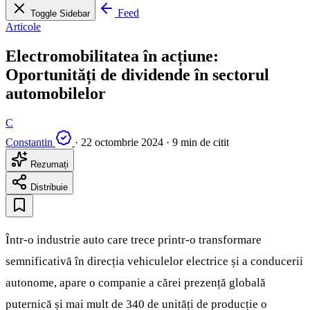
Feed
Toggle Sidebar
Articole
Electromobilitatea în acțiune:
Oportunități de dividende în sectorul
automobilelor
C
Constantin
·
22 octombrie 2024
·
9 min de citit
Rezumați
Distribuie
Într-o industrie auto care trece printr-o transformare
semnificativă în direcția vehiculelor electrice și a conducerii
autonome, apare o companie a cărei prezență globală
puternică și mai mult de 340 de unități de producție o