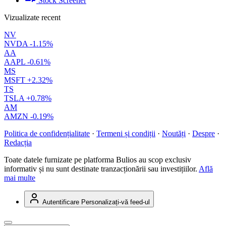
Stock Screener
Vizualizate recent
NV
NVDA
-1.15%
AA
AAPL
-0.61%
MS
MSFT
+2.32%
TS
TSLA
+0.78%
AM
AMZN
-0.19%
Politica de confidențialitate
·
Termeni și condiții
·
Noutăți
·
Despre
·
Redacția
Toate datele furnizate pe platforma Bulios au scop exclusiv
informativ și nu sunt destinate tranzacționării sau investițiilor.
Află
mai multe
Autentificare
Personalizați-vă feed-ul