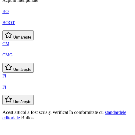
Acțiuni menționate
BO
BOOT
Urmărește
CM
CMG
Urmărește
FI
FI
Urmărește
Acest articol a fost scris și verificat în conformitate cu
standardele
editoriale
Bulios.