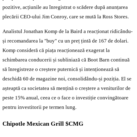
pozitive, acțiunile au înregistrat o scădere după anunțarea
plecării CEO-ului Jim Conroy, care se mută la Ross Stores.
Analistul Jonathan Komp de la Baird a reacționat ridicându-
și recomandarea la "buy" cu un preț țintă de 167 de dolari.
Komp consideră că piața reacționează exagerat la
schimbarea conducerii și subliniază că Boot Barn continuă
să înregistreze o creștere puternică și intenționează să
deschidă 60 de magazine noi, consolidându-și poziția. El se
așteaptă ca societatea să mențină o creștere a veniturilor de
peste 15% anual, ceea ce o face o investiție convingătoare
pentru investitorii pe termen lung.
Chipotle Mexican Grill
$CMG