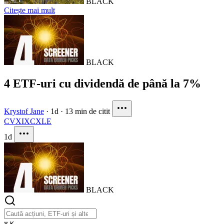
BLACK
Citește mai mult
BLACK
4 ETF-uri cu dividendă de până la 7%
Krystof Jane
·
1d
·
13 min de citit
CVX
IXC
XLE
1d
BLACK
⌘
K