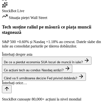
StockBot
Live
Situația pieței
Wall Street
Tech susține raliul pe măsură ce piața muncii
stagnează
S&P 500
+0.60%
și Nasdaq
+1.18%
au crescut. Datele slabe din
iulie au consolidat pariurile pe tăierea dobânzilor.
Întrebați despre asta
De ce a pierdut economia SUA locuri de muncă în iulie?
Ce acțiuni tech au condus Nasdaq astăzi?
Când va fi următoarea decizie Fed privind dobânda?
StockBot cunoaște 80,000+ acțiuni la nivel mondial