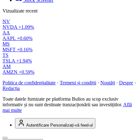
Stock Screener
Vizualizate recent
NV
NVDA
+1.09%
AA
AAPL
+0.60%
MS
MSFT
+0.16%
TS
TSLA
+1.94%
AM
AMZN
+0.59%
Politica de confidențialitate
·
Termeni și condiții
·
Noutăți
·
Despre
·
Redacția
Toate datele furnizate pe platforma Bulios au scop exclusiv
informativ și nu sunt destinate tranzacționării sau investițiilor.
Află
mai multe
Autentificare
Personalizați-vă feed-ul