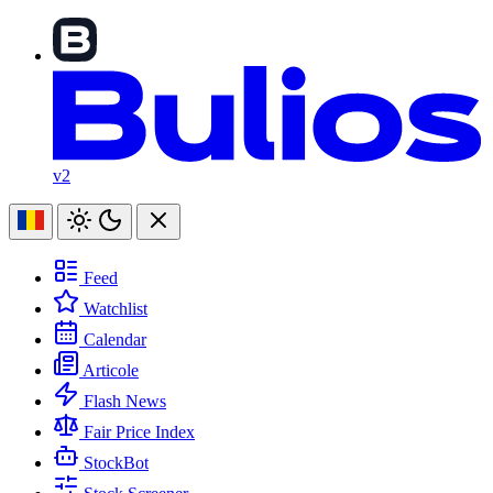
v2
Feed
Watchlist
Calendar
Articole
Flash News
Fair Price Index
StockBot