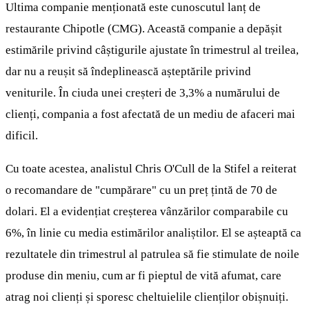
Ultima companie menționată este cunoscutul lanț de
restaurante Chipotle (CMG). Această companie a depășit
estimările privind câștigurile ajustate în trimestrul al treilea,
dar nu a reușit să îndeplinească așteptările privind
veniturile. În ciuda unei creșteri de 3,3% a numărului de
clienți, compania a fost afectată de un mediu de afaceri mai
dificil.
Cu toate acestea, analistul Chris O'Cull de la Stifel a reiterat
o recomandare de "cumpărare" cu un preț țintă de 70 de
dolari. El a evidențiat creșterea vânzărilor comparabile cu
6%, în linie cu media estimărilor analiștilor. El se așteaptă ca
rezultatele din trimestrul al patrulea să fie stimulate de noile
produse din meniu, cum ar fi pieptul de vită afumat, care
atrag noi clienți și sporesc cheltuielile clienților obișnuiți.