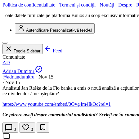
Politica de confidențialitate
·
Termeni și condiții
·
Noutăți
·
Despre
·
R
Toate datele furnizate pe platforma Bulios au scop exclusiv informativ ș
Autentificare
Personalizați-vă feed-ul
Feed
Toggle Sidebar
Comunitate
AD
Adrian Dumitru
@adriandumitru
·
Nov 15
·
Nov 15
Analistul Jan Raška de la Fio banka a emis o nouă analiză a acțiunilo
ce dividende să ne așteptăm?
https://www.youtube.com/embed/0Ovg4m4IkOc?rel=1
Ce părere aveți despre comentariul analistului? Scrieți-ne în coment
0
0