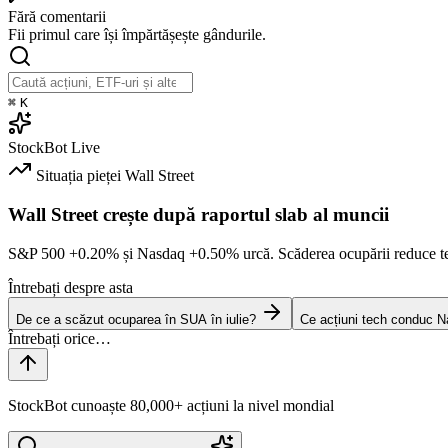
Fără comentarii
Fii primul care își împărtășește gândurile.
⌘
K
StockBot
Live
Situația pieței
Wall Street
Wall Street crește după raportul slab al muncii
S&P 500
+0.20%
și Nasdaq
+0.50%
urcă. Scăderea ocupării reduce t
Întrebați despre asta
De ce a scăzut ocuparea în SUA în iulie?
Ce acțiuni tech conduc N
StockBot cunoaște 80,000+ acțiuni la nivel mondial