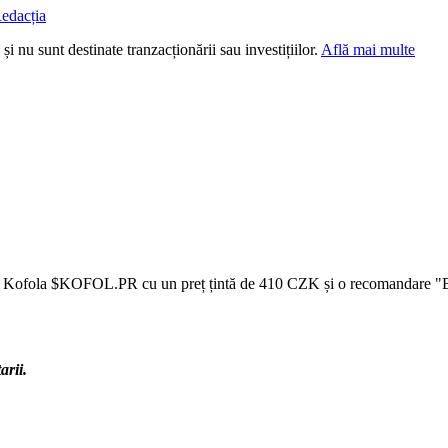
edacția
i nu sunt destinate tranzacționării sau investițiilor.
Află mai multe
r Kofola
$KOFOL.PR
cu un preț țintă de 410 CZK și o recomandare "Bu
arii.