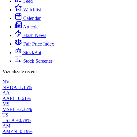
Feed
Watchlist
Calendar
Articole
Flash News
Fair Price Index
StockBot
Stock Screener
Vizualizate recent
NV
NVDA
-1.15%
AA
AAPL
-0.61%
MS
MSFT
+2.32%
TS
TSLA
+0.78%
AM
AMZN
-0.19%